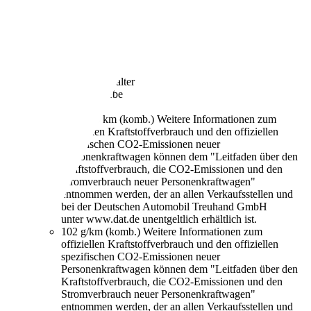
€ 5.990,-
67.000 km
07/2016
49 kW (67 PS)
Gebraucht
1 Fahrzeughalter
Schaltgetriebe
Benzin
4,4 l/100 km (komb.)
Weitere Informationen zum
offiziellen Kraftstoffverbrauch und den offiziellen
spezifischen CO2-Emissionen neuer
Personenkraftwagen können dem "Leitfaden über den
Kraftstoffverbrauch, die CO2-Emissionen und den
Stromverbrauch neuer Personenkraftwagen"
entnommen werden, der an allen Verkaufsstellen und
bei der Deutschen Automobil Treuhand GmbH
unter www.dat.de unentgeltlich erhältlich ist.
102 g/km (komb.)
Weitere Informationen zum
offiziellen Kraftstoffverbrauch und den offiziellen
spezifischen CO2-Emissionen neuer
Personenkraftwagen können dem "Leitfaden über den
Kraftstoffverbrauch, die CO2-Emissionen und den
Stromverbrauch neuer Personenkraftwagen"
entnommen werden, der an allen Verkaufsstellen und