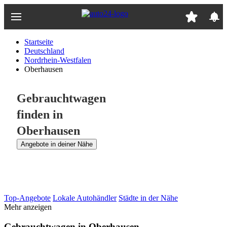
Zum
Hauptinhalt
springen
Startseite
Deutschland
Nordrhein-Westfalen
Oberhausen
Gebrauchtwagen
finden in
Oberhausen
Angebote in deiner Nähe
Top-Angebote
Lokale Autohändler
Städte in der Nähe
Mehr anzeigen
Gebrauchtwagen in Oberhausen