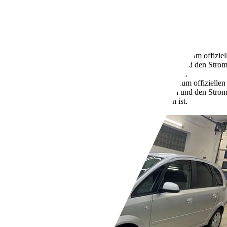
03/2010
80 kW (109 PS)
Gebraucht
- (Fahrzeughalter)
Schaltgetriebe
Diesel
4,8 l/100 km (komb.)
Weitere Informationen zum offizie
Kraftstoffverbrauch, die CO2-Emissionen und den Stro
unter www.dat.de unentgeltlich erhältlich ist.
127 g/km (komb.)
Weitere Informationen zum offizielle
Kraftstoffverbrauch, die CO2-Emissionen und den Stro
unter www.dat.de unentgeltlich erhältlich ist.
Händler,
DE-41836 Hückelhoven