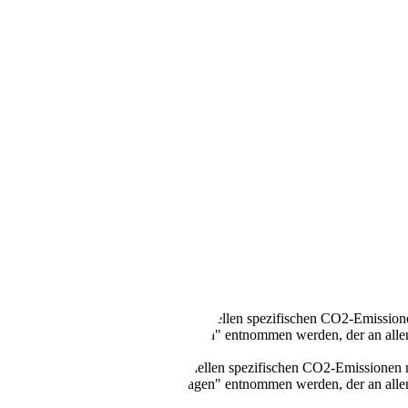
llen Kraftstoffverbrauch und den offiziellen spezifischen CO2-Emissi
mverbrauch neuer Personenkraftwagen" entnommen werden, der an all
n Kraftstoffverbrauch und den offiziellen spezifischen CO2-Emissione
mverbrauch neuer Personenkraftwagen" entnommen werden, der an all