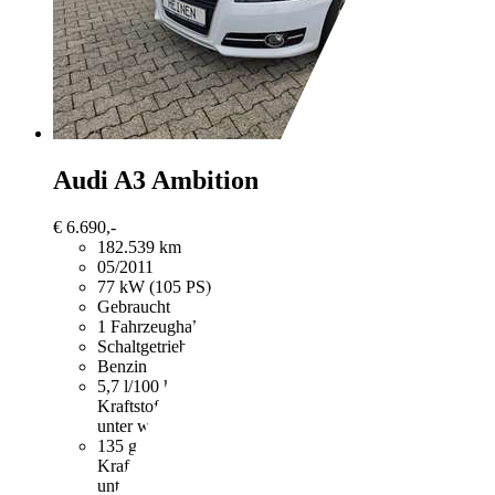
Audi A3
Ambition Allwetterbereifung
€ 6.690,-
182.539 km
05/2011
77 kW (105 PS)
Gebraucht
1 Fahrzeughalter
Schaltgetriebe
Benzin
5,7 l/100 km (komb.)
Weitere Informationen zum offizie
Kraftstoffverbrauch, die CO2-Emissionen und den Stro
unter www.dat.de unentgeltlich erhältlich ist.
135 g/km (komb.)
Weitere Informationen zum offizielle
Kraftstoffverbrauch, die CO2-Emissionen und den Stro
unter www.dat.de unentgeltlich erhältlich ist.