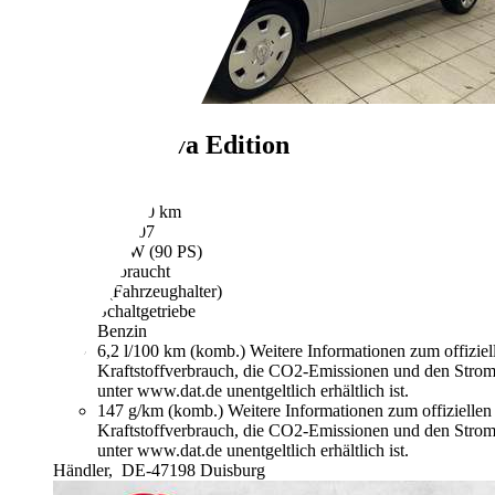
Opel Meriva
Edition
€ 1.500,-
146.800 km
01/2007
66 kW (90 PS)
Gebraucht
- (Fahrzeughalter)
Schaltgetriebe
Benzin
6,2 l/100 km (komb.)
Weitere Informationen zum offizie
Kraftstoffverbrauch, die CO2-Emissionen und den Stro
unter www.dat.de unentgeltlich erhältlich ist.
147 g/km (komb.)
Weitere Informationen zum offizielle
Kraftstoffverbrauch, die CO2-Emissionen und den Stro
unter www.dat.de unentgeltlich erhältlich ist.
Händler,
DE-47198 Duisburg