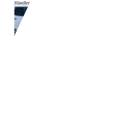
Händler,
DE-41352 Korschenbroich
Ford Focus
Lim. Style + Euro5, Klima
€ 999,-
292.670 km