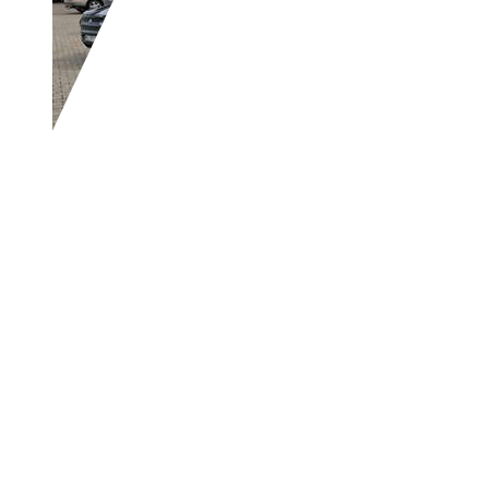
Audi A3
Ambition Allwetterbereifung
€ 6.690,-
182.539 km
05/2011
77 kW (105 PS)
Gebraucht
1 Fahrzeughalter
Schaltgetriebe
Benzin