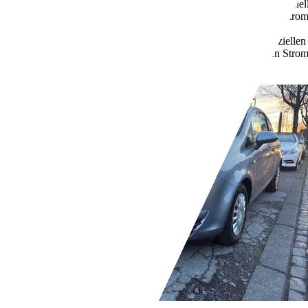
5,7 l/100 km (komb.)
Weitere Informationen zum offizie
Kraftstoffverbrauch, die CO2-Emissionen und den Stro
unter www.dat.de unentgeltlich erhältlich ist.
135 g/km (komb.)
Weitere Informationen zum offizielle
Kraftstoffverbrauch, die CO2-Emissionen und den Stro
unter www.dat.de unentgeltlich erhältlich ist.
Händler,
DE-41352 Korschenbroich