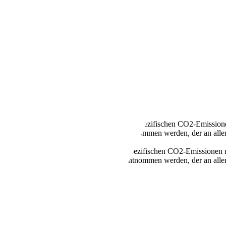
CarPlay|Scheckheft
llen Kraftstoffverbrauch und den offiziellen spezifischen CO2-Emissi
mverbrauch neuer Personenkraftwagen" entnommen werden, der an all
n Kraftstoffverbrauch und den offiziellen spezifischen CO2-Emissione
mverbrauch neuer Personenkraftwagen" entnommen werden, der an all