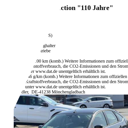
Opel Corsa
Selection "110 Jahre"
€ 2.450,-
154.658 km
09/2009
59 kW (80 PS)
Gebraucht
2 Fahrzeughalter
Schaltgetriebe
Benzin
6,1 l/100 km (komb.)
Weitere Informationen zum offizie
Kraftstoffverbrauch, die CO2-Emissionen und den Stro
unter www.dat.de unentgeltlich erhältlich ist.
146 g/km (komb.)
Weitere Informationen zum offizielle
Kraftstoffverbrauch, die CO2-Emissionen und den Stro
unter www.dat.de unentgeltlich erhältlich ist.
Händler,
DE-41238 Mönchengladbach