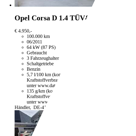
Opel Corsa
D 1.4 TÜV&Insp.Neu|Navi|
€ 4.950,-
100.000 km
06/2011
64 kW (87 PS)
Gebraucht
3 Fahrzeughalter
Schaltgetriebe
Benzin
5,7 l/100 km (komb.)
Weitere Informationen zum offizie
Kraftstoffverbrauch, die CO2-Emissionen und den Stro
unter www.dat.de unentgeltlich erhältlich ist.
135 g/km (komb.)
Weitere Informationen zum offizielle
Kraftstoffverbrauch, die CO2-Emissionen und den Stro
unter www.dat.de unentgeltlich erhältlich ist.
Händler,
DE-41066 Mönchengladbach