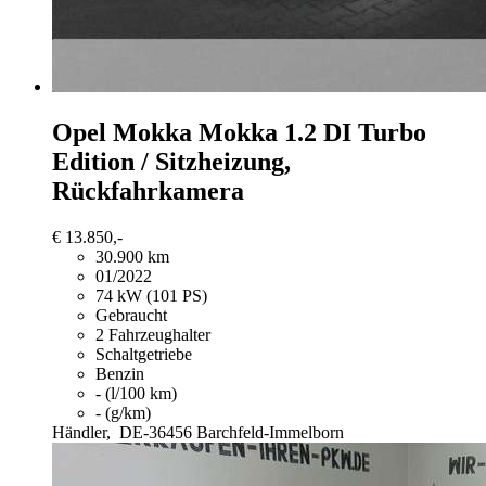
Opel Mokka
Mokka 1.2 DI Turbo
Edition / Sitzheizung,
Rückfahrkamera
€ 13.850,-
30.900 km
01/2022
74 kW (101 PS)
Gebraucht
2 Fahrzeughalter
Schaltgetriebe
Benzin
- (l/100 km)
- (g/km)
Händler,
DE-36456 Barchfeld-Immelborn