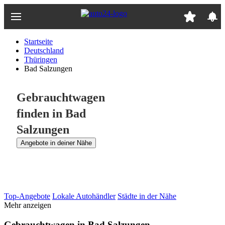
Zum
Hauptinhalt
springen
Startseite
Deutschland
Thüringen
Bad Salzungen
Gebrauchtwagen
finden in Bad
Salzungen
Angebote in deiner Nähe
Top-Angebote
Lokale Autohändler
Städte in der Nähe
Mehr anzeigen
Gebrauchtwagen in Bad Salzungen