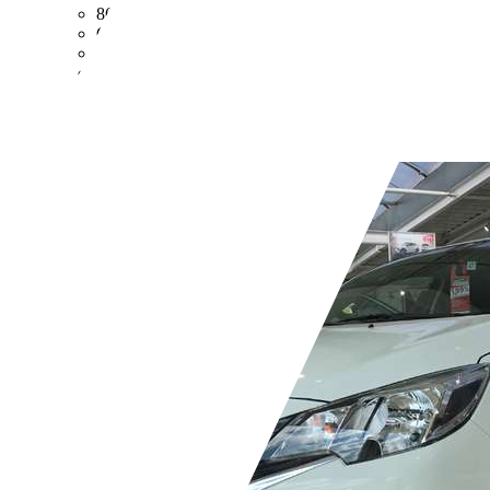
86 kW (117 PS)
Gebraucht
4 Fahrzeughalter
Schaltgetriebe
Benzin
- (l/100 km)
- (g/km)
Händler,
DE-99974 Mühlhausen