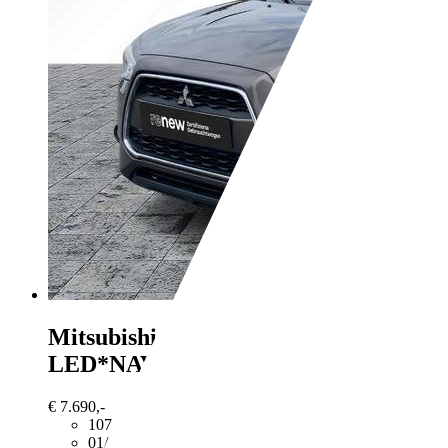
Mitsubishi ASX
1.6 MIVEC Edition
LED*NAVI*KlimaA*LM*Leder
€ 7.690,-
107.629 km
01/2023