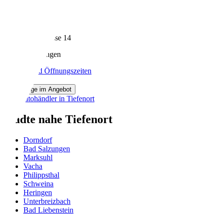
Wunschautos e.K.
86 Bewertungen
Friedensteinstrasse 14
99834 Gerstungen
Kontakt und Öffnungszeiten
Fahrzeuge im Angebot
Alle Autohändler in Tiefenort
Städte nahe Tiefenort
Dorndorf
Bad Salzungen
Marksuhl
Vacha
Philippsthal
Schweina
Heringen
Unterbreizbach
Bad Liebenstein