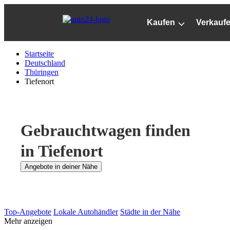
Zum
Hauptinhalt
Kaufen
Verkauf
springen
Startseite
Deutschland
Thüringen
Tiefenort
Gebrauchtwagen finden
in Tiefenort
Angebote in deiner Nähe
Top-Angebote
Lokale Autohändler
Städte in der Nähe
Mehr anzeigen