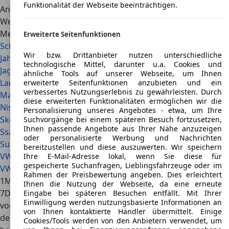
Funktionalität der Webseite beeinträchtigen.
Angebot im Spezialfahrzeugekatalog von AutoScout24.
Weiterführende Links im Überblick
Mehr Details
Erweiterte Seitenfunktionen
Schräghecklimousine
Wir bzw. Drittanbieter nutzen unterschiedliche
Jahreswagen oder Vorführwagen
technologische Mittel, darunter u.a. Cookies und
Jaguar Limousine
ähnliche Tools auf unserer Webseite, um Ihnen
Lancia Limousine
erweiterte Seitenfunktionen anzubieten und ein
verbessertes Nutzungserlebnis zu gewährleisten. Durch
Maserati Limousine
diese erweiterten Funktionalitäten ermöglichen wir die
Nissan Limousine
Personalisierung unseres Angebotes - etwa, um Ihre
Skoda Superb Limousine
Suchvorgänge bei einem späteren Besuch fortzusetzen,
Ihnen passende Angebote aus Ihrer Nähe anzuzeigen
SsangYong Musso Neu
oder personalisierte Werbung und Nachrichten
Suzuki Limousine
bereitzustellen und diese auszuwerten. Wir speichern
VW Limousine
Ihre E-Mail-Adresse lokal, wenn Sie diese für
gespeicherte Suchanfragen, Lieblingsfahrzeuge oder im
VW Passat Limousine
Rahmen der Preisbewertung angeben. Dies erleichtert
1
MwSt. ausweisbar.
Ihnen die Nutzung der Webseite, da eine erneute
7
Die angegebenen Werte wurden nach dem
Eingabe bei späteren Besuchen entfällt. Mit Ihrer
Einwilligung werden nutzungsbasierte Informationen an
vorgeschriebenen Messverfahren (gemäß Pkw-EnVKV in
von Ihnen kontaktierte Händler übermittelt. Einige
der jeweils geltenden Fassung) ermittelt. Die Angaben
Cookies/Tools werden von den Anbietern verwendet, um