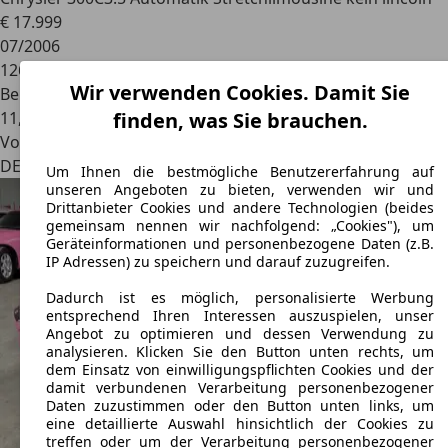
€ 17.999
07/2006
126.006 km
Wir verwenden Cookies. Damit Sie
Benzin
finden, was Sie brauchen.
11,1 l/100 km (komb.)
Von privat
DE 47269
Duisburg
Um Ihnen die bestmögliche Benutzererfahrung auf
unseren Angeboten zu bieten, verwenden wir und
Drittanbieter Cookies und andere Technologien (beides
gemeinsam nennen wir nachfolgend: „Cookies"), um
Geräteinformationen und personenbezogene Daten (z.B.
IP Adressen) zu speichern und darauf zuzugreifen.
Dadurch ist es möglich, personalisierte Werbung
entsprechend Ihren Interessen auszuspielen, unser
Angebot zu optimieren und dessen Verwendung zu
analysieren. Klicken Sie den Button unten rechts, um
dem Einsatz von einwilligungspflichten Cookies und der
damit verbundenen Verarbeitung personenbezogener
Daten zuzustimmen oder den Button unten links, um
eine detaillierte Auswahl hinsichtlich der Cookies zu
treffen oder um der Verarbeitung personenbezogener