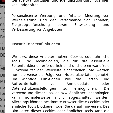
Genaue Standortdaten und Identifikation durch Scannen
von Endgeräten
Mercedes-Benz 280
E 280 Stretchlimousine W124, 1 von 193
ab Werk
Personalisierte Werbung und Inhalte, Messung von
€ 26.900
Werbeleistung und der Performance von Inhalten,
06/1994
Zielgruppenforschung sowie Entwicklung und
Verbesserung von Angeboten
276.840 km
Benzin
- (l/100 km)
Essentielle Seitenfunktionen
Händler
DE 37120
Bovenden
Wir bzw. diese Anbieter nutzen Cookies oder ähnliche
Tools und Technologien, die für die essentielle
Seitenfunktionen erforderlich sind und die einwandfreie
Alle Angebote anzeigen
Funktionalität der Webseite sicherstellen. Sie werden
normalerweise als Folge von Nutzeraktivitäten genutzt,
Direkt zu
um wichtige Funktionen wie das Setzen und
Mit einer Stretchlimousine von AutoScout24 sind Ihnen die
Aufrechterhalten von Anmeldedaten oder
neidischen Blicke Anderer gewiss. Egal ob Sie damit Parties
Datenschutzeinstellungen zu ermöglichen. Die
Verwendung dieser Cookies bzw. ähnlicher Technologien
feiern oder exklusiven Events beiwohnen möchten, eine
kann normalerweise nicht abgeschaltet werden.
Stretchlimousine hinterlässt einen nachhaltigen Eindruck
Allerdings können bestimmte Browser diese Cookies oder
und sichert Ihnen einen Platz in der High-Society.
ähnliche Tools blockieren oder Sie darauf hinweisen. Das
Blockieren dieser Cookies oder ähnlicher Tools kann die
Überzeugen Sie sich jetzt von unserem Stretchlimo