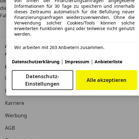
beziehen sich auf das angebotene Fahrzeugmodell und
von Ihnen bei Finanzierungsanfragen angegebene
Informationen für 30 Tage zu speichern und innerhalb
dienen Vergleichszwecken zwischen den verschiedenen
dieses Zeitraums automatisch für die Befüllung neuer
Fahrzeugtypen.
Finanzierungsanfragen wiederzuverwenden. Ohne die
Verwendung solcher Cookies/Tools können solche
Nach Oben
erweiterten Funktionen ganz oder teilweise nicht genutzt
werden.
AutoScout24: Europaweit der größte Online-
Wir arbeiten mit 263 Anbietern zusammen.
Automarkt.
|
|
Datenschutzerklärung
Impressum
Anbieterliste
Unternehmen
Datenschutz-
Über AutoScout24
Alle akzeptieren
Einstellungen
Presse
Karriere
Werbung
AGB