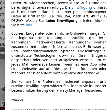
Chrysler 300C
3.0 CRD pink Stretchlimousine rosa
Daten zu widersprechen, soweit diese auf Grundlage
berechtigter Interessen erfolgt. Die
Einwilligung
umfasst
€ 29.000
1
auch die Übermittlung bestimmter personenbezogener
07/2007
Daten in Drittländer, u.a. die USA, nach Art. 49 (1) (a)
189.600 km
DSGVO. Wollen Sie
keine Einwilligung
erteilen, klicken
Sie bitte
hier
.
Diesel
- (l/100 km)
Cookies, Endgeräte- oder ähnliche Online-Kennungen (z.
B. login-basierte Kennungen, zufällig generierte
Von privat
Kennungen, netzwerkbasierte Kennungen) können
DE 50129
Bergheim, Stadt
zusammen mit anderen Informationen (z. B. Browsertyp
und Browserinformationen, Sprache, Bildschirmgröße,
unterstützte Technologien usw.) auf Ihrem Endgerät
gespeichert oder von dort ausgelesen werden, um es
jedes Mal wiederzuerkennen, wenn es eine App oder
einer Webseite aufruft. Dies geschieht für einen oder
mehrere der hier aufgeführten Verarbeitungszwecke.
Sie können Ihre Präferenzen jederzeit anpassen und
erteilte Einwilligungen widerrufen, indem Sie in unserer
Datenschutzerklärung den Privacy Manager besuchen.
Zwecke