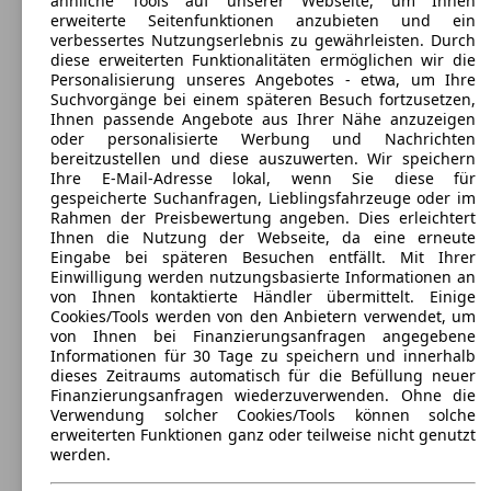
ähnliche Tools auf unserer Webseite, um Ihnen
erweiterte Seitenfunktionen anzubieten und ein
verbessertes Nutzungserlebnis zu gewährleisten. Durch
diese erweiterten Funktionalitäten ermöglichen wir die
Personalisierung unseres Angebotes - etwa, um Ihre
Suchvorgänge bei einem späteren Besuch fortzusetzen,
Ihnen passende Angebote aus Ihrer Nähe anzuzeigen
oder personalisierte Werbung und Nachrichten
bereitzustellen und diese auszuwerten. Wir speichern
Ihre E-Mail-Adresse lokal, wenn Sie diese für
gespeicherte Suchanfragen, Lieblingsfahrzeuge oder im
Rahmen der Preisbewertung angeben. Dies erleichtert
Ihnen die Nutzung der Webseite, da eine erneute
Eingabe bei späteren Besuchen entfällt. Mit Ihrer
Einwilligung werden nutzungsbasierte Informationen an
Alfa Romeo 159 Diesel
(
2005 - 2011
)
von Ihnen kontaktierte Händler übermittelt. Einige
Cookies/Tools werden von den Anbietern verwendet, um
Maße (L/B/H):
von Ihnen bei Finanzierungsanfragen angegebene
ab 4661 x 1829 x 1417 mm
Informationen für 30 Tage zu speichern und innerhalb
Leistung:
dieses Zeitraums automatisch für die Befüllung neuer
121 KW (165 PS)
Finanzierungsanfragen wiederzuverwenden. Ohne die
Türen:
Verwendung solcher Cookies/Tools können solche
4
erweiterten Funktionen ganz oder teilweise nicht genutzt
Sitze:
werden.
5
Kofferraum: