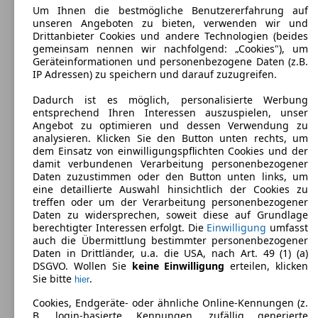
Um Ihnen die bestmögliche Benutzererfahrung auf
unseren Angeboten zu bieten, verwenden wir und
Drittanbieter Cookies und andere Technologien (beides
gemeinsam nennen wir nachfolgend: „Cookies"), um
Geräteinformationen und personenbezogene Daten (z.B.
IP Adressen) zu speichern und darauf zuzugreifen.
Dadurch ist es möglich, personalisierte Werbung
entsprechend Ihren Interessen auszuspielen, unser
Alfa Romeo 159 Sport Wagon
(
2006 - 2011
)
Angebot zu optimieren und dessen Verwendung zu
analysieren. Klicken Sie den Button unten rechts, um
Maße (L/B/H):
dem Einsatz von einwilligungspflichten Cookies und der
ab 4661 x 1829 x 1417 mm
damit verbundenen Verarbeitung personenbezogener
Leistung:
Daten zuzustimmen oder den Button unten links, um
147 KW (200 PS)
eine detaillierte Auswahl hinsichtlich der Cookies zu
Türen:
treffen oder um der Verarbeitung personenbezogener
5
Daten zu widersprechen, soweit diese auf Grundlage
Sitze:
berechtigter Interessen erfolgt. Die
Einwilligung
umfasst
5
auch die Übermittlung bestimmter personenbezogener
Kofferraum:
Daten in Drittländer, u.a. die USA, nach Art. 49 (1) (a)
445 - 1235 Liter
DSGVO. Wollen Sie
keine Einwilligung
erteilen, klicken
Anhängelast:
Sie bitte
.
hier
1400 - 1800 kg
Cookies, Endgeräte- oder ähnliche Online-Kennungen (z.
B. login-basierte Kennungen, zufällig generierte