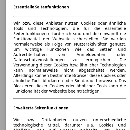
Essentielle Seitenfunktionen
Maße (L/B/H):
ab 4661 x 1829 x 1417 mm
Leistung:
Wir bzw. diese Anbieter nutzen Cookies oder ähnliche
147 KW (200 PS)
Tools und Technologien, die für die essentielle
Türen:
Seitenfunktionen erforderlich sind und die einwandfreie
4
Funktionalität der Webseite sicherstellen. Sie werden
Sitze:
normalerweise als Folge von Nutzeraktivitäten genutzt,
5
um wichtige Funktionen wie das Setzen und
Kofferraum:
Aufrechterhalten von Anmeldedaten oder
405 - 405 Liter
Datenschutzeinstellungen zu ermöglichen. Die
Anhängelast:
Verwendung dieser Cookies bzw. ähnlicher Technologien
1400 - 1700 kg
kann normalerweise nicht abgeschaltet werden.
Allerdings können bestimmte Browser diese Cookies oder
ähnliche Tools blockieren oder Sie darauf hinweisen. Das
Blockieren dieser Cookies oder ähnlicher Tools kann die
Funktionalität der Webseite beeinträchtigen.
Erweiterte Seitenfunktionen
Wir bzw. Drittanbieter nutzen unterschiedliche
technologische Mittel, darunter u.a. Cookies und