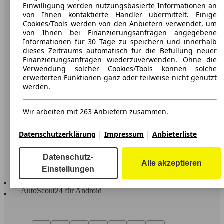
Karriere
Einwilligung werden nutzungsbasierte Informationen an
von Ihnen kontaktierte Händler übermittelt. Einige
Werbung
Cookies/Tools werden von den Anbietern verwendet, um
von Ihnen bei Finanzierungsanfragen angegebene
AGB
Informationen für 30 Tage zu speichern und innerhalb
dieses Zeitraums automatisch für die Befüllung neuer
Datenschutz
Finanzierungsanfragen wiederzuverwenden. Ohne die
Verwendung solcher Cookies/Tools können solche
Impressum
erweiterten Funktionen ganz oder teilweise nicht genutzt
werden.
Erklärung zur Barrierefreiheit
Wir arbeiten mit 263 Anbietern zusammen.
Service
Händler
|
|
Datenschutzerklärung
Impressum
Anbieterliste
In Verbindung bleiben
Datenschutz-
Alle akzeptieren
Einstellungen
AutoScout24 für iOS
AutoScout24 für Android