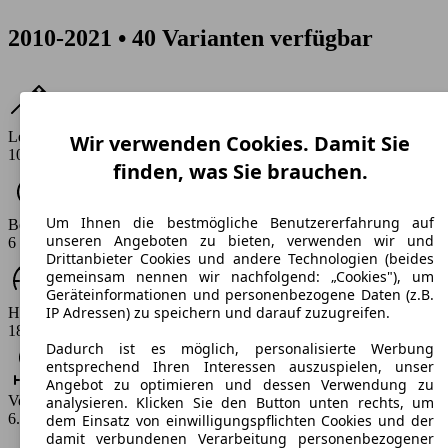
2010-2021 • 40 Varianten verfügbar
Leistung
Wir verwenden Cookies. Damit Sie
105 - 240 PS
finden, was Sie brauchen.
Um Ihnen die bestmögliche Benutzererfahrung auf
Beschleunigung (0-100 km/h)
unseren Angeboten zu bieten, verwenden wir und
6 - 10.6 s
Drittanbieter Cookies und andere Technologien (beides
gemeinsam nennen wir nachfolgend: „Cookies"), um
Geräteinformationen und personenbezogene Daten (z.B.
IP Adressen) zu speichern und darauf zuzugreifen.
Höchstgeschwindigkeit (km/h)
185 - 244 km/h
Dadurch ist es möglich, personalisierte Werbung
entsprechend Ihren Interessen auszuspielen, unser
Angebot zu optimieren und dessen Verwendung zu
Verbrauch
analysieren. Klicken Sie den Button unten rechts, um
6.3 - 10.8 l/100km
dem Einsatz von einwilligungspflichten Cookies und der
damit verbundenen Verarbeitung personenbezogener