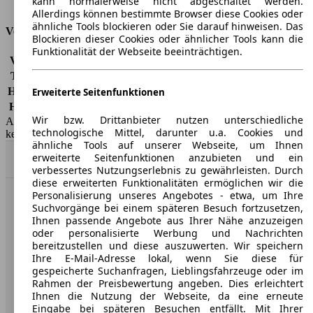
kann normalerweise nicht abgeschaltet werden.
Tankinhalt
60 l
Allerdings können bestimmte Browser diese Cookies oder
ähnliche Tools blockieren oder Sie darauf hinweisen. Das
Versicherungsklassen
Blockieren dieser Cookies oder ähnlicher Tools kann die
Funktionalität der Webseite beeinträchtigen.
Vollkasko
-
Teilkasko
-
Haftpflicht
-
Erweiterte Seitenfunktionen
HSN/TSN
1742/AAL, 4136/APH
Wir bzw. Drittanbieter nutzen unterschiedliche
AutoScout24 GmbH übernimmt für die Richtigkeit der Angaben
technologische Mittel, darunter u.a. Cookies und
keine Gewähr.
ähnliche Tools auf unserer Webseite, um Ihnen
erweiterte Seitenfunktionen anzubieten und ein
Nach Oben
verbessertes Nutzungserlebnis zu gewährleisten. Durch
diese erweiterten Funktionalitäten ermöglichen wir die
Personalisierung unseres Angebotes - etwa, um Ihre
AutoScout24: Europaweit der größte Online-Automarkt.
Suchvorgänge bei einem späteren Besuch fortzusetzen,
Ihnen passende Angebote aus Ihrer Nähe anzuzeigen
oder personalisierte Werbung und Nachrichten
Unternehmen
bereitzustellen und diese auszuwerten. Wir speichern
Ihre E-Mail-Adresse lokal, wenn Sie diese für
gespeicherte Suchanfragen, Lieblingsfahrzeuge oder im
Über AutoScout24
Rahmen der Preisbewertung angeben. Dies erleichtert
Ihnen die Nutzung der Webseite, da eine erneute
Presse
Eingabe bei späteren Besuchen entfällt. Mit Ihrer