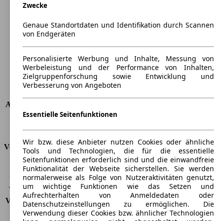
Zwecke
Länge
4351 mm
Höhe
1465 mm
Genaue Standortdaten und Identifikation durch Scannen
Breite
1798 mm
von Endgeräten
Radstand
-
Maximalgewicht
-
Personalisierte Werbung und Inhalte, Messung von
Max. Zuladung
-
Werbeleistung und der Performance von Inhalten,
Türen
5
Zielgruppenforschung sowie Entwicklung und
Sitze
5
Verbesserung von Angeboten
Dachlast
-
Anhängelast (ungebremst)
500 kg
Essentielle Seitenfunktionen
Anhängelast (gebremst)
1300 kg
Kofferraumvolumen
350 - 1518 l
Wir bzw. diese Anbieter nutzen Cookies oder ähnliche
Verbrauch
Tools und Technologien, die für die essentielle
Seitenfunktionen erforderlich sind und die einwandfreie
CO2 Emissionen*
157 g/km (komb.)
Funktionalität der Webseite sicherstellen. Sie werden
normalerweise als Folge von Nutzeraktivitäten genutzt,
Verbrauch (Stadt)
8,8 l/100km
um wichtige Funktionen wie das Setzen und
Verbrauch (Land)
5,8 l/100km
Aufrechterhalten von Anmeldedaten oder
Verbrauch (komb.)*
6,9 l/100km
Datenschutzeinstellungen zu ermöglichen. Die
Schadstoffklasse
EU6d-Temp
Verwendung dieser Cookies bzw. ähnlicher Technologien