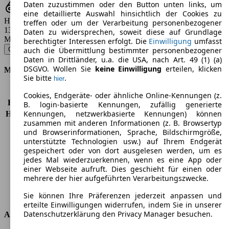
Daten zuzustimmen oder den Button unten links, um
eine detaillierte Auswahl hinsichtlich der Cookies zu
Hubraum
treffen oder um der Verarbeitung personenbezogener
1368 - 1742 ccm
Daten zu widersprechen, soweit diese auf Grundlage
Modellbezeichnung
:
berechtigter Interessen erfolgt. Die
Einwilligung
umfasst
Giulietta 1.4 TB 16V - 88 KW (120 PS) (2020/07 - 2021/09)
▼
auch die Übermittlung bestimmter personenbezogener
Daten in Drittländer, u.a. die USA, nach Art. 49 (1) (a)
DSGVO. Wollen Sie
keine Einwilligung
erteilen, klicken
Motor & Leistung
Sie bitte
.
hier
KW (PS)
88 kW (120 PS)
Cookies, Endgeräte- oder ähnliche Online-Kennungen (z.
Beschleunigung (0-100 km/h)
9,4s
B. login-basierte Kennungen, zufällig generierte
Kennungen, netzwerkbasierte Kennungen) können
Höchstgeschwindigkeit (km/h)
195 km/h
zusammen mit anderen Informationen (z. B. Browsertyp
Anzahl der Gänge
6
und Browserinformationen, Sprache, Bildschirmgröße,
Drehmoment
215 nm
unterstützte Technologien usw.) auf Ihrem Endgerät
Hubraum
1368 ccm
gespeichert oder von dort ausgelesen werden, um es
Kraftstoff
Benzin
jedes Mal wiederzuerkennen, wenn es eine App oder
einer Webseite aufruft. Dies geschieht für einen oder
Zylinder
4
mehrere der hier aufgeführten Verarbeitungszwecke.
Getriebe
Schaltgetriebe
Antriebsart
Vorderradantrieb
Sie können Ihre Präferenzen jederzeit anpassen und
erteilte Einwilligungen widerrufen, indem Sie in unserer
Datenschutzerklärung den Privacy Manager besuchen.
Abmessungen