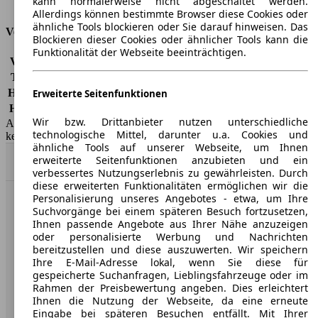
kann normalerweise nicht abgeschaltet werden.
Tankinhalt
60 l
Allerdings können bestimmte Browser diese Cookies oder
ähnliche Tools blockieren oder Sie darauf hinweisen. Das
Versicherungsklassen
Blockieren dieser Cookies oder ähnlicher Tools kann die
Funktionalität der Webseite beeinträchtigen.
Vollkasko
-
Teilkasko
-
Haftpflicht
-
Erweiterte Seitenfunktionen
HSN/TSN
7656/ACD
Wir bzw. Drittanbieter nutzen unterschiedliche
AutoScout24 GmbH übernimmt für die Richtigkeit der Angaben
technologische Mittel, darunter u.a. Cookies und
keine Gewähr.
ähnliche Tools auf unserer Webseite, um Ihnen
erweiterte Seitenfunktionen anzubieten und ein
Nach Oben
verbessertes Nutzungserlebnis zu gewährleisten. Durch
diese erweiterten Funktionalitäten ermöglichen wir die
Personalisierung unseres Angebotes - etwa, um Ihre
AutoScout24: Europaweit der größte Online-Automarkt.
Suchvorgänge bei einem späteren Besuch fortzusetzen,
Ihnen passende Angebote aus Ihrer Nähe anzuzeigen
oder personalisierte Werbung und Nachrichten
Unternehmen
bereitzustellen und diese auszuwerten. Wir speichern
Ihre E-Mail-Adresse lokal, wenn Sie diese für
gespeicherte Suchanfragen, Lieblingsfahrzeuge oder im
Über AutoScout24
Rahmen der Preisbewertung angeben. Dies erleichtert
Ihnen die Nutzung der Webseite, da eine erneute
Presse
Eingabe bei späteren Besuchen entfällt. Mit Ihrer