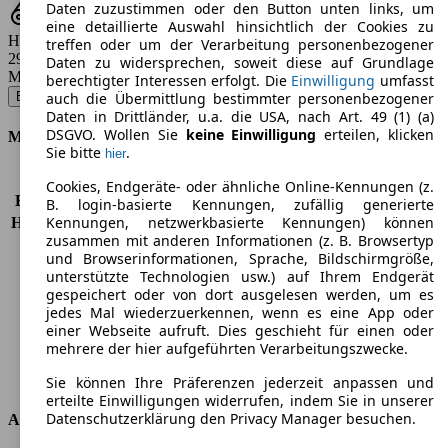
Daten zuzustimmen oder den Button unten links, um
eine detaillierte Auswahl hinsichtlich der Cookies zu
Hubraum
treffen oder um der Verarbeitung personenbezogener
2979 ccm
Daten zu widersprechen, soweit diese auf Grundlage
Modellbezeichnung
:
berechtigter Interessen erfolgt. Die
Einwilligung
umfasst
B3 Biturbo S Switch-Tronic - 324 KW (441 PS) (2018/03 - 2019/07)
▼
auch die Übermittlung bestimmter personenbezogener
Daten in Drittländer, u.a. die USA, nach Art. 49 (1) (a)
DSGVO. Wollen Sie
keine Einwilligung
erteilen, klicken
Motor & Leistung
Sie bitte
.
hier
KW (PS)
324 kW (441 PS)
Cookies, Endgeräte- oder ähnliche Online-Kennungen (z.
Beschleunigung (0-100 km/h)
4,3s
B. login-basierte Kennungen, zufällig generierte
Kennungen, netzwerkbasierte Kennungen) können
Höchstgeschwindigkeit (km/h)
306 km/h
zusammen mit anderen Informationen (z. B. Browsertyp
Anzahl der Gänge
8
und Browserinformationen, Sprache, Bildschirmgröße,
Drehmoment
660 nm
unterstützte Technologien usw.) auf Ihrem Endgerät
Hubraum
2979 ccm
gespeichert oder von dort ausgelesen werden, um es
Kraftstoff
Benzin
jedes Mal wiederzuerkennen, wenn es eine App oder
einer Webseite aufruft. Dies geschieht für einen oder
Zylinder
6
mehrere der hier aufgeführten Verarbeitungszwecke.
Getriebe
Automatik
Antriebsart
Hinterradantrieb
Sie können Ihre Präferenzen jederzeit anpassen und
erteilte Einwilligungen widerrufen, indem Sie in unserer
Datenschutzerklärung den Privacy Manager besuchen.
Abmessungen