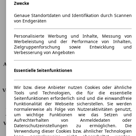
Zwecke
Länge
4624 mm
Höhe
1429 mm
Genaue Standortdaten und Identifikation durch Scannen
Breite
1811 mm
von Endgeräten
Radstand
-
Maximalgewicht
-
Personalisierte Werbung und Inhalte, Messung von
Max. Zuladung
-
Werbeleistung und der Performance von Inhalten,
Türen
4
Zielgruppenforschung sowie Entwicklung und
Sitze
5
Verbesserung von Angeboten
Dachlast
-
Anhängelast (ungebremst)
-
Essentielle Seitenfunktionen
Anhängelast (gebremst)
-
Kofferraumvolumen
480 l
Wir bzw. diese Anbieter nutzen Cookies oder ähnliche
Verbrauch
Tools und Technologien, die für die essentielle
Seitenfunktionen erforderlich sind und die einwandfreie
CO2 Emissionen*
180 g/km (komb.)
Funktionalität der Webseite sicherstellen. Sie werden
normalerweise als Folge von Nutzeraktivitäten genutzt,
Verbrauch (Stadt)
10,9 l/100km
um wichtige Funktionen wie das Setzen und
Verbrauch (Land)
6,2 l/100km
Aufrechterhalten von Anmeldedaten oder
Verbrauch (komb.)*
7,9 l/100km
Datenschutzeinstellungen zu ermöglichen. Die
Schadstoffklasse
EU6
Verwendung dieser Cookies bzw. ähnlicher Technologien