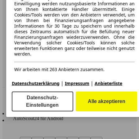
Karriere
Einwilligung werden nutzungsbasierte Informationen an
von Ihnen kontaktierte Händler übermittelt. Einige
Werbung
Cookies/Tools werden von den Anbietern verwendet, um
von Ihnen bei Finanzierungsanfragen angegebene
AGB
Informationen für 30 Tage zu speichern und innerhalb
dieses Zeitraums automatisch für die Befüllung neuer
Datenschutz
Finanzierungsanfragen wiederzuverwenden. Ohne die
Verwendung solcher Cookies/Tools können solche
Impressum
erweiterten Funktionen ganz oder teilweise nicht genutzt
werden.
Erklärung zur Barrierefreiheit
Wir arbeiten mit 263 Anbietern zusammen.
Service
Händler
|
|
Datenschutzerklärung
Impressum
Anbieterliste
In Verbindung bleiben
Datenschutz-
Alle akzeptieren
Einstellungen
AutoScout24 für iOS
AutoScout24 für Android