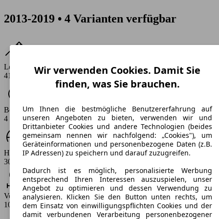
2013-2019 • 4 Varianten verfügbar
Leistung
Wir verwenden Cookies. Damit Sie
410 - 441 PS
finden, was Sie brauchen.
Um Ihnen die bestmögliche Benutzererfahrung auf
Beschleunigung (0-100 km/h)
unseren Angeboten zu bieten, verwenden wir und
4 - 4.3 s
Drittanbieter Cookies und andere Technologien (beides
gemeinsam nennen wir nachfolgend: „Cookies"), um
Geräteinformationen und personenbezogene Daten (z.B.
IP Adressen) zu speichern und darauf zuzugreifen.
Höchstgeschwindigkeit (km/h)
301 - 306 km/h
Dadurch ist es möglich, personalisierte Werbung
entsprechend Ihren Interessen auszuspielen, unser
Angebot zu optimieren und dessen Verwendung zu
Verbrauch
analysieren. Klicken Sie den Button unten rechts, um
10.2 - 11.5 l/100km
dem Einsatz von einwilligungspflichten Cookies und der
damit verbundenen Verarbeitung personenbezogener