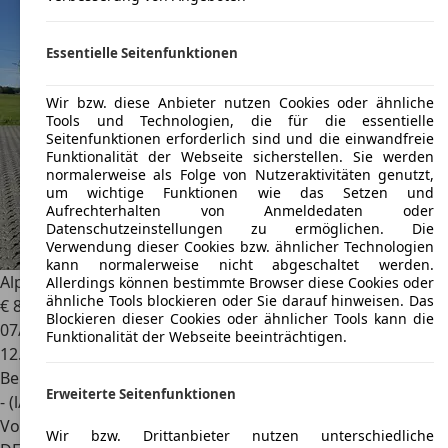
Essentielle Seitenfunktionen
Wir bzw. diese Anbieter nutzen Cookies oder ähnliche
Tools und Technologien, die für die essentielle
Seitenfunktionen erforderlich sind und die einwandfreie
Funktionalität der Webseite sicherstellen. Sie werden
normalerweise als Folge von Nutzeraktivitäten genutzt,
um wichtige Funktionen wie das Setzen und
Aufrechterhalten von Anmeldedaten oder
Datenschutzeinstellungen zu ermöglichen. Die
Verwendung dieser Cookies bzw. ähnlicher Technologien
kann normalerweise nicht abgeschaltet werden.
Alpina B3
B3 Touring Biturbo Switch-Tronic Allrad
Allerdings können bestimmte Browser diese Cookies oder
ähnliche Tools blockieren oder Sie darauf hinweisen. Das
€ 85.900
1
Blockieren dieser Cookies oder ähnlicher Tools kann die
07/2024
Funktionalität der Webseite beeinträchtigen.
12.353 km
Benzin
Erweiterte Seitenfunktionen
- (l/100 km)
Von privat
Wir bzw. Drittanbieter nutzen unterschiedliche