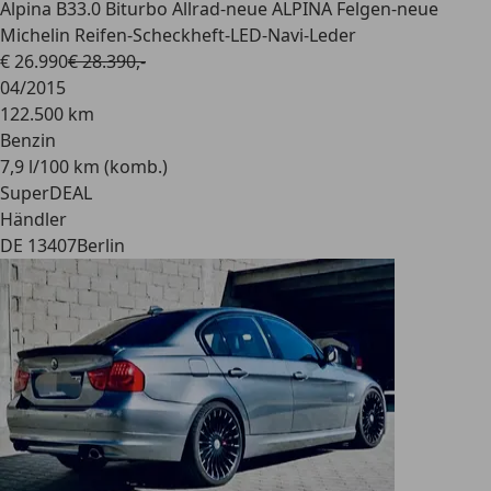
Alpina B3
3.0 Biturbo Allrad-neue ALPINA Felgen-neue
Michelin Reifen-Scheckheft-LED-Navi-Leder
€ 26.990
€ 28.390,-
04/2015
122.500 km
Benzin
7,9 l/100 km (komb.)
SuperDEAL
Händler
DE 13407
Berlin