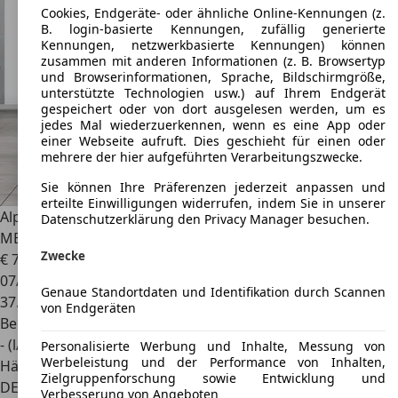
Cookies, Endgeräte- oder ähnliche Online-Kennungen (z.
B. login-basierte Kennungen, zufällig generierte
Kennungen, netzwerkbasierte Kennungen) können
zusammen mit anderen Informationen (z. B. Browsertyp
und Browserinformationen, Sprache, Bildschirmgröße,
unterstützte Technologien usw.) auf Ihrem Endgerät
gespeichert oder von dort ausgelesen werden, um es
jedes Mal wiederzuerkennen, wenn es eine App oder
einer Webseite aufruft. Dies geschieht für einen oder
mehrere der hier aufgeführten Verarbeitungszwecke.
Sie können Ihre Präferenzen jederzeit anpassen und
erteilte Einwilligungen widerrufen, indem Sie in unserer
Alpina B3
BITURBO ALLRAD GLASDACH KAMERA AHK
Datenschutzerklärung den Privacy Manager besuchen.
MEMORY
Zwecke
€ 76.890
07/2024
Genaue Standortdaten und Identifikation durch Scannen
37.349 km
von Endgeräten
Benzin
- (l/100 km)
Personalisierte Werbung und Inhalte, Messung von
Werbeleistung und der Performance von Inhalten,
Händler
Zielgruppenforschung sowie Entwicklung und
DE 57076
Siegen
Verbesserung von Angeboten