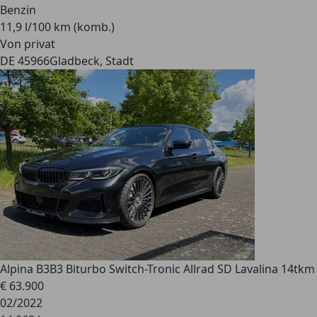
Benzin
11,9 l/100 km (komb.)
Von privat
DE 45966
Gladbeck, Stadt
Alpina B3
B3 Biturbo Switch-Tronic Allrad SD Lavalina 14tkm
€ 63.900
02/2022