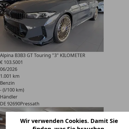
Alpina B3
B3 GT Touring "3" KILOMETER
€ 103.500
1
06/2026
1.001 km
Benzin
- (l/100 km)
Händler
DE 92690
Pressath
Wir verwenden Cookies. Damit Sie
finden, was Sie brauchen.