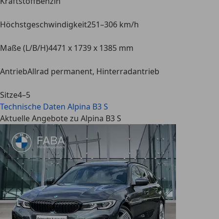
Kraftstoff
Benzin
Höchstgeschwindigkeit
251–306 km/h
Maße (L/B/H)
4471 x 1739 x 1385 mm
Antrieb
Allrad permanent, Hinterradantrieb
Sitze
4–5
Technische Daten
Alpina B3 S
Aktuelle Angebote zu Alpina B3 S