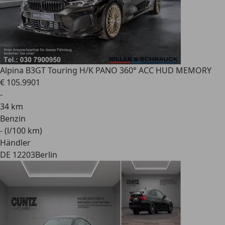
Alpina B3
GT Touring H/K PANO 360° ACC HUD MEMORY
€ 105.990
1
-
34 km
Benzin
- (l/100 km)
Händler
DE 12203
Berlin