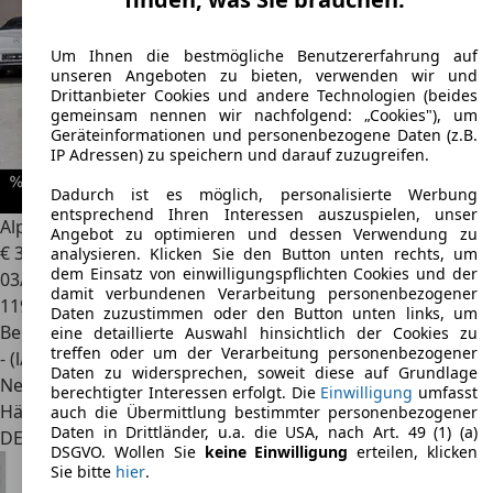
Um Ihnen die bestmögliche Benutzererfahrung auf
unseren Angeboten zu bieten, verwenden wir und
Drittanbieter Cookies und andere Technologien (beides
gemeinsam nennen wir nachfolgend: „Cookies"), um
Geräteinformationen und personenbezogene Daten (z.B.
IP Adressen) zu speichern und darauf zuzugreifen.
Dadurch ist es möglich, personalisierte Werbung
entsprechend Ihren Interessen auszuspielen, unser
Alpina B3
3,0 Cabrio *Deutsch*Alpina-Scheckheft*1.Hand*
Angebot zu optimieren und dessen Verwendung zu
€ 38.780
analysieren. Klicken Sie den Button unten rechts, um
dem Einsatz von einwilligungspflichten Cookies und der
03/2011
damit verbundenen Verarbeitung personenbezogener
119.700 km
Daten zuzustimmen oder den Button unten links, um
Benzin
eine detaillierte Auswahl hinsichtlich der Cookies zu
treffen oder um der Verarbeitung personenbezogener
- (l/100 km)
Daten zu widersprechen, soweit diese auf Grundlage
Neu
berechtigter Interessen erfolgt. Die
Einwilligung
umfasst
Händler
auch die Übermittlung bestimmter personenbezogener
Daten in Drittländer, u.a. die USA, nach Art. 49 (1) (a)
DE 55129
Mainz
DSGVO. Wollen Sie
keine Einwilligung
erteilen, klicken
Sie bitte
hier
.