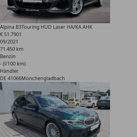
Alpina B3
Touring HUD Laser HA/KA AHK
€ 51.790
1
09/2021
71.450 km
Benzin
- (l/100 km)
Händler
DE 41066
Mönchengladbach