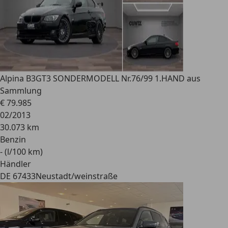
Alpina B3
GT3 SONDERMODELL Nr.76/99 1.HAND aus
Sammlung
€ 79.985
02/2013
30.073 km
Benzin
- (l/100 km)
Händler
DE 67433
Neustadt/weinstraße