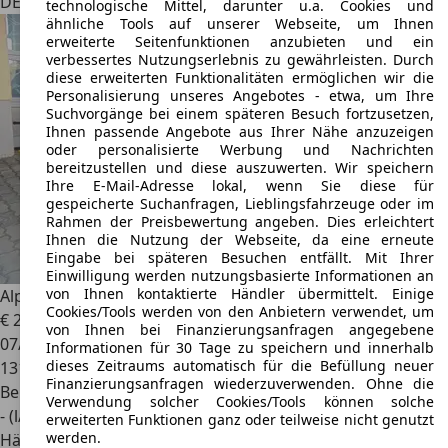
DE 35753
Greifenstein
technologische Mittel, darunter u.a. Cookies und
ähnliche Tools auf unserer Webseite, um Ihnen
erweiterte Seitenfunktionen anzubieten und ein
verbessertes Nutzungserlebnis zu gewährleisten. Durch
diese erweiterten Funktionalitäten ermöglichen wir die
Personalisierung unseres Angebotes - etwa, um Ihre
Suchvorgänge bei einem späteren Besuch fortzusetzen,
Ihnen passende Angebote aus Ihrer Nähe anzuzeigen
oder personalisierte Werbung und Nachrichten
bereitzustellen und diese auszuwerten. Wir speichern
Ihre E-Mail-Adresse lokal, wenn Sie diese für
gespeicherte Suchanfragen, Lieblingsfahrzeuge oder im
Rahmen der Preisbewertung angeben. Dies erleichtert
Ihnen die Nutzung der Webseite, da eine erneute
Eingabe bei späteren Besuchen entfällt. Mit Ihrer
Einwilligung werden nutzungsbasierte Informationen an
von Ihnen kontaktierte Händler übermittelt. Einige
Alpina B3
3.0 Switch-Tronic - H-Kennzeichen
Cookies/Tools werden von den Anbietern verwendet, um
€ 29.900
von Ihnen bei Finanzierungsanfragen angegebene
07/1995
Informationen für 30 Tage zu speichern und innerhalb
dieses Zeitraums automatisch für die Befüllung neuer
131.600 km
Finanzierungsanfragen wiederzuverwenden. Ohne die
Benzin
Verwendung solcher Cookies/Tools können solche
- (l/100 km)
erweiterten Funktionen ganz oder teilweise nicht genutzt
werden.
Händler