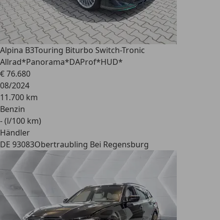
Alpina B3
Touring Biturbo Switch-Tronic
Allrad*Panorama*DAProf*HUD*
€ 76.680
08/2024
11.700 km
Benzin
- (l/100 km)
Händler
DE 93083
Obertraubling Bei Regensburg