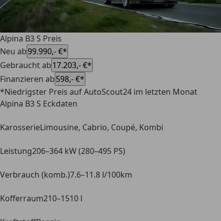
Alpina B3 S Preis
Neu ab
99.990,- €*
Gebraucht ab
17.203,- €*
Finanzieren ab
598,- €*
*Niedrigster Preis auf AutoScout24 im letzten Monat
Alpina B3 S Eckdaten
Karosserie
Limousine, Cabrio, Coupé, Kombi
Leistung
206–364 kW (280–495 PS)
Verbrauch (komb.)
7.6–11.8 l/100km
Kofferraum
210–1510 l