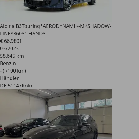
Alpina B3
Touring*AERODYNAMIK-M*SHADOW-
LINE*360*1.HAND*
€ 66.980
1
03/2023
58.645 km
Benzin
- (l/100 km)
Händler
DE 51147
Köln