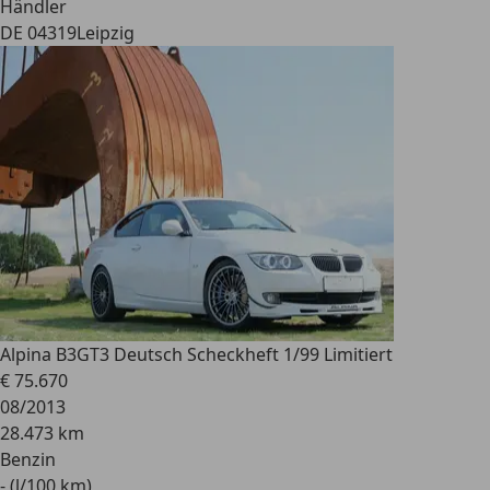
Händler
DE 04319
Leipzig
Alpina B3
GT3 Deutsch Scheckheft 1/99 Limitiert
€ 75.670
08/2013
28.473 km
Benzin
- (l/100 km)