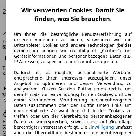
Wir verwenden Cookies. Damit Sie
2017-2018 • 2 Varianten verfügbar
finden, was Sie brauchen.
Um Ihnen die bestmögliche Benutzererfahrung auf
unseren Angeboten zu bieten, verwenden wir und
Leistung
Drittanbieter Cookies und andere Technologien (beides
603 PS
gemeinsam nennen wir nachfolgend: „Cookies"), um
Geräteinformationen und personenbezogene Daten (z.B.
IP Adressen) zu speichern und darauf zuzugreifen.
Beschleunigung (0-100 km/h)
Dadurch ist es möglich, personalisierte Werbung
3.9 s
entsprechend Ihren Interessen auszuspielen, unser
Angebot zu optimieren und dessen Verwendung zu
analysieren. Klicken Sie den Button unten rechts, um
dem Einsatz von einwilligungspflichten Cookies und der
Verbrauch
damit verbundenen Verarbeitung personenbezogener
22.5 - 25.6 l/100km
Daten zuzustimmen oder den Button unten links, um
eine detaillierte Auswahl hinsichtlich der Cookies zu
treffen oder um der Verarbeitung personenbezogener
Daten zu widersprechen, soweit diese auf Grundlage
Hubraum
berechtigter Interessen erfolgt. Die
Einwilligung
umfasst
5935 ccm
auch die Übermittlung bestimmter personenbezogener
Modellbezeichnung
: