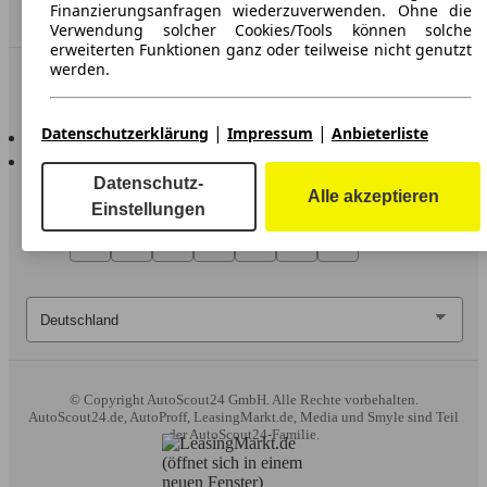
Finanzierungsanfragen wiederzuverwenden. Ohne die
Händler
Verwendung solcher Cookies/Tools können solche
erweiterten Funktionen ganz oder teilweise nicht genutzt
werden.
In Verbindung bleiben
Wir arbeiten mit 263 Anbietern zusammen.
|
|
AutoScout24 für iOS
Datenschutzerklärung
Impressum
Anbieterliste
AutoScout24 für Android
Datenschutz-
Alle akzeptieren
Einstellungen
© Copyright
AutoScout24 GmbH. Alle Rechte vorbehalten.
AutoScout24.de, AutoProff, LeasingMarkt.de, Media und Smyle sind Teil
der AutoScout24-Familie.