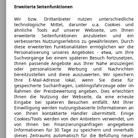
Erweiterte Seitenfunktionen
AutoScout24: Europaweit der größte Online-Automarkt.
Wir bzw. Drittanbieter nutzen unterschiedliche
technologische Mittel, darunter u.a. Cookies und
ähnliche Tools auf unserer Webseite, um Ihnen
Unternehmen
erweiterte Seitenfunktionen anzubieten und ein
verbessertes Nutzungserlebnis zu gewährleisten. Durch
diese erweiterten Funktionalitäten ermöglichen wir die
Über AutoScout24
Personalisierung unseres Angebotes - etwa, um Ihre
Presse
Suchvorgänge bei einem späteren Besuch fortzusetzen,
Ihnen passende Angebote aus Ihrer Nähe anzuzeigen
Karriere
oder personalisierte Werbung und Nachrichten
bereitzustellen und diese auszuwerten. Wir speichern
Werbung
Ihre E-Mail-Adresse lokal, wenn Sie diese für
gespeicherte Suchanfragen, Lieblingsfahrzeuge oder im
AGB
Rahmen der Preisbewertung angeben. Dies erleichtert
Ihnen die Nutzung der Webseite, da eine erneute
Datenschutz
Eingabe bei späteren Besuchen entfällt. Mit Ihrer
Einwilligung werden nutzungsbasierte Informationen an
Impressum
von Ihnen kontaktierte Händler übermittelt. Einige
Cookies/Tools werden von den Anbietern verwendet, um
Erklärung zur Barrierefreiheit
von Ihnen bei Finanzierungsanfragen angegebene
Informationen für 30 Tage zu speichern und innerhalb
Service
dieses Zeitraums automatisch für die Befüllung neuer