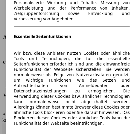
Personalisierte Werbung und Inhalte, Messung von
Maximalgewicht
-
Werbeleistung und der Performance von Inhalten,
Max. Zuladung
-
Zielgruppenforschung sowie Entwicklung und
Türen
2
Verbesserung von Angeboten
Sitze
2
Dachlast
-
Essentielle Seitenfunktionen
Anhängelast (ungebremst)
-
Anhängelast (gebremst)
-
Kofferraumvolumen
300 l
Wir bzw. diese Anbieter nutzen Cookies oder ähnliche
Tools und Technologien, die für die essentielle
Verbrauch
Seitenfunktionen erforderlich sind und die einwandfreie
Funktionalität der Webseite sicherstellen. Sie werden
normalerweise als Folge von Nutzeraktivitäten genutzt,
CO2 Emissionen*
395 g/km (komb.)
um wichtige Funktionen wie das Setzen und
Verbrauch (Stadt)
25,6 l/100km
Aufrechterhalten von Anmeldedaten oder
Verbrauch (Land)
12,1 l/100km
Datenschutzeinstellungen zu ermöglichen. Die
Verbrauch (komb.)*
17,0 l/100km
Verwendung dieser Cookies bzw. ähnlicher Technologien
kann normalerweise nicht abgeschaltet werden.
Schadstoffklasse
Keine Verknüpfung
Allerdings können bestimmte Browser diese Cookies oder
Tankinhalt
80 l
ähnliche Tools blockieren oder Sie darauf hinweisen. Das
AutoScout24 GmbH übernimmt für die Richtigkeit der Angaben
Blockieren dieser Cookies oder ähnlicher Tools kann die
keine Gewähr.
Funktionalität der Webseite beeinträchtigen.
Nach Oben