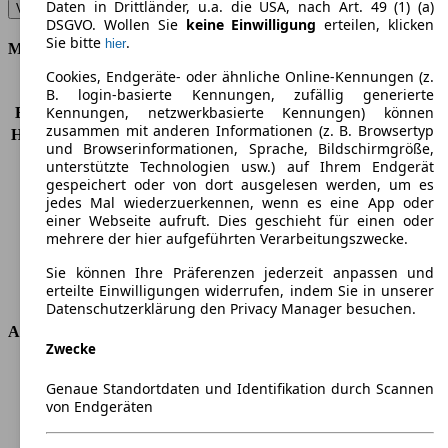
Daten in Drittländer, u.a. die USA, nach Art. 49 (1) (a)
V12 Vantage Roadster AMR - 444 KW (603 PS) (2017/04 - 2018/04)
▼
DSGVO. Wollen Sie
keine Einwilligung
erteilen, klicken
Sie bitte
.
hier
Motor & Leistung
Cookies, Endgeräte- oder ähnliche Online-Kennungen (z.
KW (PS)
444 kW (603 PS)
B. login-basierte Kennungen, zufällig generierte
Kennungen, netzwerkbasierte Kennungen) können
Beschleunigung (0-100 km/h)
3,9s
zusammen mit anderen Informationen (z. B. Browsertyp
Höchstgeschwindigkeit (km/h)
-
und Browserinformationen, Sprache, Bildschirmgröße,
Anzahl der Gänge
7
unterstützte Technologien usw.) auf Ihrem Endgerät
Drehmoment
630 nm
gespeichert oder von dort ausgelesen werden, um es
Hubraum
5935 ccm
jedes Mal wiederzuerkennen, wenn es eine App oder
einer Webseite aufruft. Dies geschieht für einen oder
Kraftstoff
Benzin
mehrere der hier aufgeführten Verarbeitungszwecke.
Zylinder
12
Getriebe
Schaltgetriebe
Sie können Ihre Präferenzen jederzeit anpassen und
Antriebsart
Hinterradantrieb
erteilte Einwilligungen widerrufen, indem Sie in unserer
Datenschutzerklärung den Privacy Manager besuchen.
Abmessungen
Zwecke
Länge
4385 mm
Genaue Standortdaten und Identifikation durch Scannen
Höhe
1260 mm
von Endgeräten
Breite
1865 mm
Radstand
-