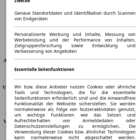
Zwecke
Höhe
1236 mm
Breite
1940 mm
Genaue Standortdaten und Identifikation durch Scannen
von Endgeräten
Radstand
-
Maximalgewicht
-
Max. Zuladung
-
Personalisierte Werbung und Inhalte, Messung von
Werbeleistung und der Performance von Inhalten,
Türen
2
Zielgruppenforschung sowie Entwicklung und
Sitze
2
Verbesserung von Angeboten
Dachlast
-
Anhängelast (ungebremst)
-
Anhängelast (gebremst)
-
Essentielle Seitenfunktionen
Kofferraumvolumen
112 l
Wir bzw. diese Anbieter nutzen Cookies oder ähnliche
Verbrauch
Tools und Technologien, die für die essentielle
Seitenfunktionen erforderlich sind und die einwandfreie
CO2 Emissionen*
300 g/km (komb.)
Funktionalität der Webseite sicherstellen. Sie werden
Verbrauch (Stadt)
20,2 l/100km
normalerweise als Folge von Nutzeraktivitäten genutzt,
Verbrauch (Land)
8,9 l/100km
um wichtige Funktionen wie das Setzen und
Aufrechterhalten von Anmeldedaten oder
Verbrauch (komb.)*
13,1 l/100km
Datenschutzeinstellungen zu ermöglichen. Die
Schadstoffklasse
EU6d
Verwendung dieser Cookies bzw. ähnlicher Technologien
Tankinhalt
83 l
kann normalerweise nicht abgeschaltet werden.