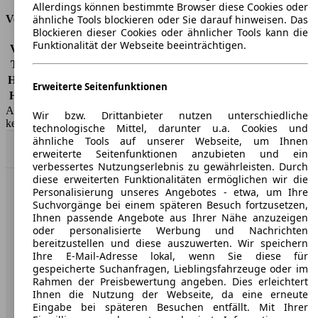
Allerdings können bestimmte Browser diese Cookies oder
Versicherungsklassen
ähnliche Tools blockieren oder Sie darauf hinweisen. Das
Blockieren dieser Cookies oder ähnlicher Tools kann die
Funktionalität der Webseite beeinträchtigen.
Vollkasko
-
Teilkasko
-
Haftpflicht
-
Erweiterte Seitenfunktionen
HSN/TSN
1860/AAQ
AutoScout24 GmbH übernimmt für die Richtigkeit der Angaben
Wir bzw. Drittanbieter nutzen unterschiedliche
keine Gewähr.
technologische Mittel, darunter u.a. Cookies und
ähnliche Tools auf unserer Webseite, um Ihnen
Nach Oben
erweiterte Seitenfunktionen anzubieten und ein
verbessertes Nutzungserlebnis zu gewährleisten. Durch
diese erweiterten Funktionalitäten ermöglichen wir die
Personalisierung unseres Angebotes - etwa, um Ihre
AutoScout24: Europaweit der größte Online-Automarkt.
Suchvorgänge bei einem späteren Besuch fortzusetzen,
Ihnen passende Angebote aus Ihrer Nähe anzuzeigen
oder personalisierte Werbung und Nachrichten
Unternehmen
bereitzustellen und diese auszuwerten. Wir speichern
Ihre E-Mail-Adresse lokal, wenn Sie diese für
Über AutoScout24
gespeicherte Suchanfragen, Lieblingsfahrzeuge oder im
Rahmen der Preisbewertung angeben. Dies erleichtert
Presse
Ihnen die Nutzung der Webseite, da eine erneute
Eingabe bei späteren Besuchen entfällt. Mit Ihrer
Karriere