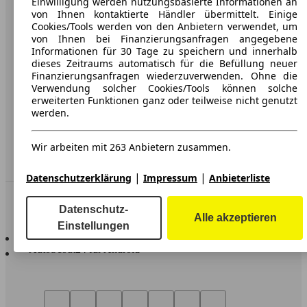
Einwilligung werden nutzungsbasierte Informationen an
von Ihnen kontaktierte Händler übermittelt. Einige
Werbung
Cookies/Tools werden von den Anbietern verwendet, um
von Ihnen bei Finanzierungsanfragen angegebene
AGB
Informationen für 30 Tage zu speichern und innerhalb
dieses Zeitraums automatisch für die Befüllung neuer
Datenschutz
Finanzierungsanfragen wiederzuverwenden. Ohne die
Verwendung solcher Cookies/Tools können solche
Impressum
erweiterten Funktionen ganz oder teilweise nicht genutzt
Erklärung zur Barrierefreiheit
werden.
Service
Wir arbeiten mit 263 Anbietern zusammen.
Händler
|
|
Datenschutzerklärung
Impressum
Anbieterliste
In Verbindung bleiben
Datenschutz-
Alle akzeptieren
Einstellungen
AutoScout24 für iOS
AutoScout24 für Android