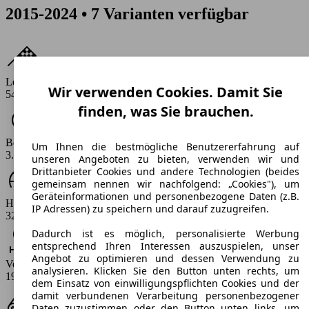
2015-2024 • 7 Varianten verfügbar
Leistung
Wir verwenden Cookies. Damit Sie
540 - 620 PS
finden, was Sie brauchen.
Beschleunigung (0-100 km/h)
Um Ihnen die bestmögliche Benutzererfahrung auf
3.1 - 3.7 s
unseren Angeboten zu bieten, verwenden wir und
Drittanbieter Cookies und andere Technologien (beides
gemeinsam nennen wir nachfolgend: „Cookies"), um
Geräteinformationen und personenbezogene Daten (z.B.
Höchstgeschwindigkeit (km/h)
IP Adressen) zu speichern und darauf zuzugreifen.
320 - 331 km/h
Dadurch ist es möglich, personalisierte Werbung
entsprechend Ihren Interessen auszuspielen, unser
Angebot zu optimieren und dessen Verwendung zu
Verbrauch
analysieren. Klicken Sie den Button unten rechts, um
19 - 20.2 l/100km
dem Einsatz von einwilligungspflichten Cookies und der
damit verbundenen Verarbeitung personenbezogener
Daten zuzustimmen oder den Button unten links, um