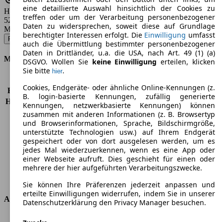
eine detaillierte Auswahl hinsichtlich der Cookies zu
Hubraum
treffen oder um der Verarbeitung personenbezogener
5204 ccm
Daten zu widersprechen, soweit diese auf Grundlage
Modellbezeichnung
:
berechtigter Interessen erfolgt. Die
Einwilligung
umfasst
R8 V10 5.2 FSI RWD S tronic - 397 KW (540 PS) (2019/11 - 2021/05)
▼
auch die Übermittlung bestimmter personenbezogener
Daten in Drittländer, u.a. die USA, nach Art. 49 (1) (a)
Motor & Leistung
DSGVO. Wollen Sie
keine Einwilligung
erteilen, klicken
Sie bitte
.
hier
KW (PS)
397 kW (540 PS)
Cookies, Endgeräte- oder ähnliche Online-Kennungen (z.
Beschleunigung (0-100 km/h)
3,7s
B. login-basierte Kennungen, zufällig generierte
Höchstgeschwindigkeit (km/h)
324 km/h
Kennungen, netzwerkbasierte Kennungen) können
Anzahl der Gänge
7
zusammen mit anderen Informationen (z. B. Browsertyp
und Browserinformationen, Sprache, Bildschirmgröße,
Drehmoment
540 nm
unterstützte Technologien usw.) auf Ihrem Endgerät
Hubraum
5204 ccm
gespeichert oder von dort ausgelesen werden, um es
Kraftstoff
Benzin
jedes Mal wiederzuerkennen, wenn es eine App oder
Zylinder
10
einer Webseite aufruft. Dies geschieht für einen oder
Getriebe
Automatik
mehrere der hier aufgeführten Verarbeitungszwecke.
Antriebsart
Hinterradantrieb
Sie können Ihre Präferenzen jederzeit anpassen und
erteilte Einwilligungen widerrufen, indem Sie in unserer
Abmessungen
Datenschutzerklärung den Privacy Manager besuchen.
Länge
4429 mm