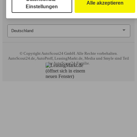
erweiterten Funktionen ganz oder teilweise nicht genutzt
Alle akzeptieren
Einstellungen
werden.
Wir arbeiten mit 263 Anbietern zusammen.
© Copyright
AutoScout24 GmbH. Alle Rechte vorbehalten.
AutoScout24.de, AutoProff, LeasingMarkt.de, Media und Smyle sind Teil
der AutoScout24-Familie.