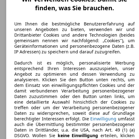
finden, was Sie brauchen.
Audi Q3 Sportback
(
Seit 2019
)
Maße (L/B/H):
Um Ihnen die bestmögliche Benutzererfahrung auf
ab 4507 x 1851 x 1557 mm
unseren Angeboten zu bieten, verwenden wir und
Leistung:
Drittanbieter Cookies und andere Technologien (beides
294 KW (400 PS)
gemeinsam nennen wir nachfolgend: „Cookies"), um
Türen:
Geräteinformationen und personenbezogene Daten (z.B.
5
IP Adressen) zu speichern und darauf zuzugreifen.
Sitze:
5
Dadurch ist es möglich, personalisierte Werbung
Kofferraum:
entsprechend Ihren Interessen auszuspielen, unser
530 - 530 Liter
Angebot zu optimieren und dessen Verwendung zu
Anhängelast:
analysieren. Klicken Sie den Button unten rechts, um
1900 kg
dem Einsatz von einwilligungspflichten Cookies und der
damit verbundenen Verarbeitung personenbezogener
Daten zuzustimmen oder den Button unten links, um
eine detaillierte Auswahl hinsichtlich der Cookies zu
treffen oder um der Verarbeitung personenbezogener
Daten zu widersprechen, soweit diese auf Grundlage
berechtigter Interessen erfolgt. Die
Einwilligung
umfasst
Audi Q3
(
Seit 2018
)
auch die Übermittlung bestimmter personenbezogener
Daten in Drittländer, u.a. die USA, nach Art. 49 (1) (a)
DSGVO. Wollen Sie
keine Einwilligung
erteilen, klicken
Maße (L/B/H):