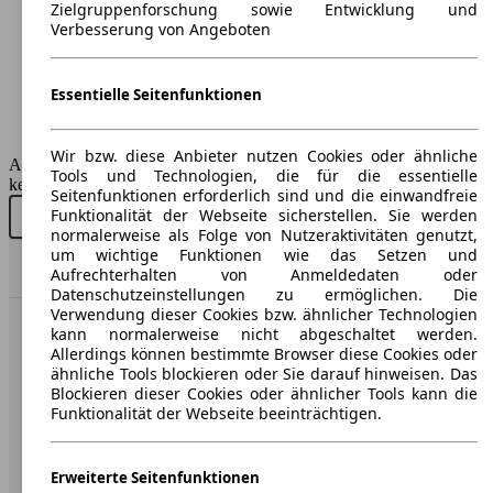
5
Zielgruppenforschung sowie Entwicklung und
Sitze:
Verbesserung von Angeboten
5
Kofferraum:
356 - 1261 Liter
Essentielle Seitenfunktionen
Anhängelast:
1900 - 2000 kg
Wir bzw. diese Anbieter nutzen Cookies oder ähnliche
AutoScout24 GmbH übernimmt für die Richtigkeit der Angaben
Tools und Technologien, die für die essentielle
keine Gewähr.
Seitenfunktionen erforderlich sind und die einwandfreie
Funktionalität der Webseite sicherstellen. Sie werden
Neu kaufen
Gebraucht kaufen
normalerweise als Folge von Nutzeraktivitäten genutzt,
um wichtige Funktionen wie das Setzen und
Nach Oben
Aufrechterhalten von Anmeldedaten oder
Datenschutzeinstellungen zu ermöglichen. Die
Verwendung dieser Cookies bzw. ähnlicher Technologien
kann normalerweise nicht abgeschaltet werden.
AutoScout24: Europaweit der größte Online-Automarkt.
Allerdings können bestimmte Browser diese Cookies oder
ähnliche Tools blockieren oder Sie darauf hinweisen. Das
Blockieren dieser Cookies oder ähnlicher Tools kann die
Unternehmen
Funktionalität der Webseite beeinträchtigen.
Über AutoScout24
Erweiterte Seitenfunktionen
Presse