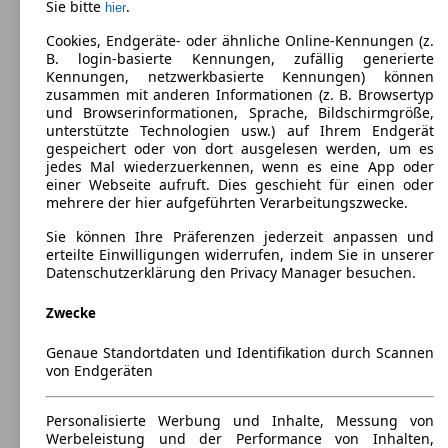
Sie bitte
.
ab 4506 x 1851 x 1602 mm
hier
Leistung:
Cookies, Endgeräte- oder ähnliche Online-Kennungen (z.
294 KW (400 PS)
B. login-basierte Kennungen, zufällig generierte
Türen:
Kennungen, netzwerkbasierte Kennungen) können
5
zusammen mit anderen Informationen (z. B. Browsertyp
Sitze:
und Browserinformationen, Sprache, Bildschirmgröße,
5
unterstützte Technologien usw.) auf Ihrem Endgerät
Kofferraum:
gespeichert oder von dort ausgelesen werden, um es
530 - 1525 Liter
jedes Mal wiederzuerkennen, wenn es eine App oder
Anhängelast:
einer Webseite aufruft. Dies geschieht für einen oder
1900 kg
mehrere der hier aufgeführten Verarbeitungszwecke.
Sie können Ihre Präferenzen jederzeit anpassen und
erteilte Einwilligungen widerrufen, indem Sie in unserer
Datenschutzerklärung den Privacy Manager besuchen.
Zwecke
Audi Q3
(
2011 - 2018
)
Genaue Standortdaten und Identifikation durch Scannen
Maße (L/B/H):
von Endgeräten
ab 4410 x 1841 x 1580 mm
Leistung:
249 KW (339 PS)
Personalisierte Werbung und Inhalte, Messung von
Türen:
Werbeleistung und der Performance von Inhalten,