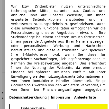
Wir bzw. Drittanbieter nutzen unterschiedliche
Karriere
technologische Mittel, darunter u.a. Cookies und
Werbung
ähnliche Tools auf unserer Webseite, um Ihnen
erweiterte Seitenfunktionen anzubieten und ein
AGB
verbessertes Nutzungserlebnis zu gewährleisten. Durch
diese erweiterten Funktionalitäten ermöglichen wir die
Datenschutz
Personalisierung unseres Angebotes - etwa, um Ihre
Suchvorgänge bei einem späteren Besuch fortzusetzen,
Impressum
Ihnen passende Angebote aus Ihrer Nähe anzuzeigen
oder personalisierte Werbung und Nachrichten
Erklärung zur Barrierefreiheit
bereitzustellen und diese auszuwerten. Wir speichern
Ihre E-Mail-Adresse lokal, wenn Sie diese für
gespeicherte Suchanfragen, Lieblingsfahrzeuge oder im
Service
Rahmen der Preisbewertung angeben. Dies erleichtert
Händler
Ihnen die Nutzung der Webseite, da eine erneute
Eingabe bei späteren Besuchen entfällt. Mit Ihrer
Einwilligung werden nutzungsbasierte Informationen an
In Verbindung bleiben
von Ihnen kontaktierte Händler übermittelt. Einige
Cookies/Tools werden von den Anbietern verwendet, um
von Ihnen bei Finanzierungsanfragen angegebene
AutoScout24 für iOS
Informationen für 30 Tage zu speichern und innerhalb
|
|
AutoScout24 für Android
Datenschutzerklärung
Impressum
Anbieterliste
dieses Zeitraums automatisch für die Befüllung neuer
Finanzierungsanfragen wiederzuverwenden. Ohne die
Verwendung solcher Cookies/Tools können solche
Datenschutz-