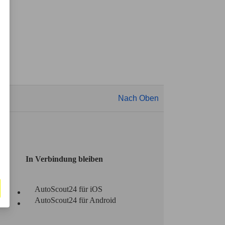
Nach Oben
In Verbindung bleiben
AutoScout24 für iOS
AutoScout24 für Android