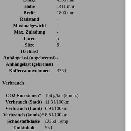
Höhe
1411 mm
Breite
1800 mm
Radstand
-
Maximalgewicht
-
Max. Zuladung
-
Türen
5
Sitze
5
Dachlast
-
Anhängelast (ungebremst)
-
Anhängelast (gebremst)
-
Kofferraumvolumen
335 l
Verbrauch
CO2 Emissionen*
194 g/km (komb.)
Verbrauch (Stadt)
11,3 l/100km
Verbrauch (Land)
6,9 l/100km
Verbrauch (komb.)*
8,5 l/100km
Schadstoffklasse
EU6d-Temp
Tankinhalt
55 l