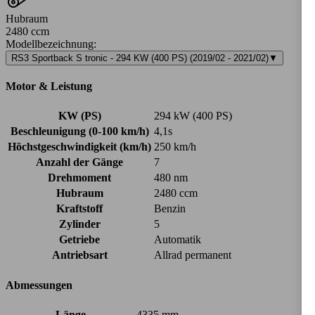
Hubraum
2480 ccm
Modellbezeichnung
:
RS3 Sportback S tronic - 294 KW (400 PS) (2019/02 - 2021/02)
▼
Motor & Leistung
KW (PS)
294 kW (400 PS)
Beschleunigung (0-100 km/h)
4,1s
Höchstgeschwindigkeit (km/h)
250 km/h
Anzahl der Gänge
7
Drehmoment
480 nm
Hubraum
2480 ccm
Kraftstoff
Benzin
Zylinder
5
Getriebe
Automatik
Antriebsart
Allrad permanent
Abmessungen
Länge
4335 mm