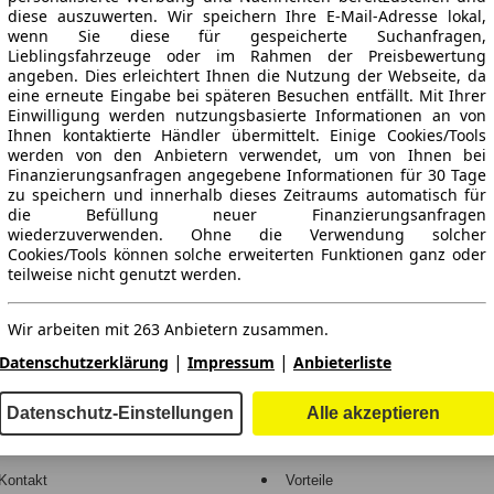
diese auszuwerten. Wir speichern Ihre E-Mail-Adresse lokal,
wenn Sie diese für gespeicherte Suchanfragen,
Lieblingsfahrzeuge oder im Rahmen der Preisbewertung
angeben. Dies erleichtert Ihnen die Nutzung der Webseite, da
eine erneute Eingabe bei späteren Besuchen entfällt. Mit Ihrer
Einwilligung werden nutzungsbasierte Informationen an von
Ihnen kontaktierte Händler übermittelt. Einige Cookies/Tools
werden von den Anbietern verwendet, um von Ihnen bei
Finanzierungsanfragen angegebene Informationen für 30 Tage
ne Gewähr.
zu speichern und innerhalb dieses Zeitraums automatisch für
die Befüllung neuer Finanzierungsanfragen
wiederzuverwenden. Ohne die Verwendung solcher
Cookies/Tools können solche erweiterten Funktionen ganz oder
teilweise nicht genutzt werden.
-Automarkt.
Wir arbeiten mit 263 Anbietern zusammen.
e
Händler
|
|
Datenschutzerklärung
Impressum
Anbieterliste
Hilfe
Anmelden
Datenschutz-Einstellungen
Alle akzeptieren
Kodex
Registrieren
Kontakt
Vorteile