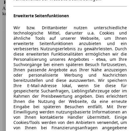
HSN/TSN
1860/ABE
AutoScout24 GmbH übernimmt für die Richtigkeit der Angaben
keine Gewähr.
Erweiterte Seitenfunktionen
Nach Oben
Wir bzw. Drittanbieter nutzen unterschiedliche
technologische Mittel, darunter u.a. Cookies und
ähnliche Tools auf unserer Webseite, um Ihnen
erweiterte Seitenfunktionen anzubieten und ein
AutoScout24: Europaweit der größte Online-Automarkt.
verbessertes Nutzungserlebnis zu gewährleisten. Durch
diese erweiterten Funktionalitäten ermöglichen wir die
Unternehmen
Personalisierung unseres Angebotes - etwa, um Ihre
Suchvorgänge bei einem späteren Besuch fortzusetzen,
Ihnen passende Angebote aus Ihrer Nähe anzuzeigen
Über AutoScout24
oder personalisierte Werbung und Nachrichten
bereitzustellen und diese auszuwerten. Wir speichern
Presse
Ihre E-Mail-Adresse lokal, wenn Sie diese für
gespeicherte Suchanfragen, Lieblingsfahrzeuge oder im
Karriere
Rahmen der Preisbewertung angeben. Dies erleichtert
Ihnen die Nutzung der Webseite, da eine erneute
Werbung
Eingabe bei späteren Besuchen entfällt. Mit Ihrer
Einwilligung werden nutzungsbasierte Informationen an
AGB
von Ihnen kontaktierte Händler übermittelt. Einige
Datenschutz
Cookies/Tools werden von den Anbietern verwendet, um
von Ihnen bei Finanzierungsanfragen angegebene