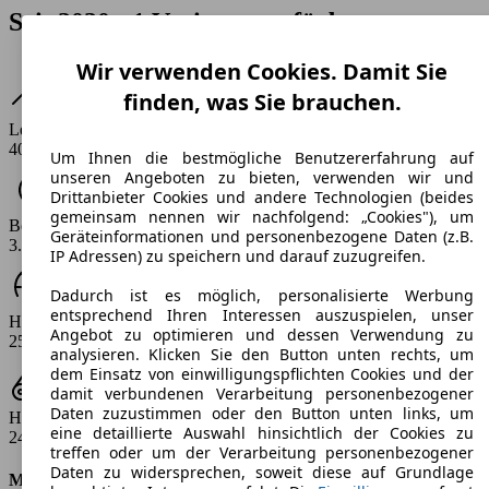
Seit 2020 • 1 Variante verfügbar
Wir verwenden Cookies. Damit Sie
finden, was Sie brauchen.
Leistung
400 PS
Um Ihnen die bestmögliche Benutzererfahrung auf
unseren Angeboten zu bieten, verwenden wir und
Drittanbieter Cookies und andere Technologien (beides
gemeinsam nennen wir nachfolgend: „Cookies"), um
Beschleunigung (0-100 km/h)
Geräteinformationen und personenbezogene Daten (z.B.
3.8 s
IP Adressen) zu speichern und darauf zuzugreifen.
Dadurch ist es möglich, personalisierte Werbung
entsprechend Ihren Interessen auszuspielen, unser
Höchstgeschwindigkeit (km/h)
Angebot zu optimieren und dessen Verwendung zu
250 km/h
analysieren. Klicken Sie den Button unten rechts, um
dem Einsatz von einwilligungspflichten Cookies und der
damit verbundenen Verarbeitung personenbezogener
Daten zuzustimmen oder den Button unten links, um
Hubraum
eine detaillierte Auswahl hinsichtlich der Cookies zu
2480 ccm
treffen oder um der Verarbeitung personenbezogener
Daten zu widersprechen, soweit diese auf Grundlage
Motor & Leistung