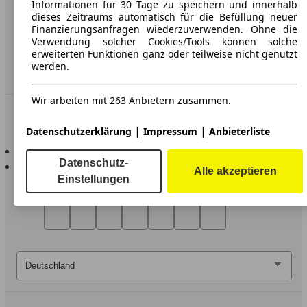
Impressum
Informationen für 30 Tage zu speichern und innerhalb
dieses Zeitraums automatisch für die Befüllung neuer
Erklärung zur Barrierefreiheit
Finanzierungsanfragen wiederzuverwenden. Ohne die
Verwendung solcher Cookies/Tools können solche
erweiterten Funktionen ganz oder teilweise nicht genutzt
Service
werden.
Händler
Wir arbeiten mit 263 Anbietern zusammen.
In Verbindung bleiben
|
|
Datenschutzerklärung
Impressum
Anbieterliste
AutoScout24 für iOS
AutoScout24 für Android
Datenschutz-
Alle akzeptieren
Einstellungen