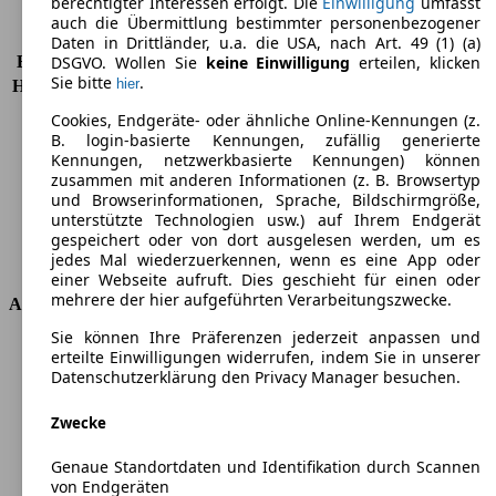
berechtigter Interessen erfolgt. Die
Einwilligung
umfasst
auch die Übermittlung bestimmter personenbezogener
KW (PS)
294 kW (400 PS)
Daten in Drittländer, u.a. die USA, nach Art. 49 (1) (a)
Beschleunigung (0-100 km/h)
3,8s
DSGVO. Wollen Sie
keine Einwilligung
erteilen, klicken
Sie bitte
.
hier
Höchstgeschwindigkeit (km/h)
250 km/h
Anzahl der Gänge
7
Cookies, Endgeräte- oder ähnliche Online-Kennungen (z.
Drehmoment
500 nm
B. login-basierte Kennungen, zufällig generierte
Hubraum
2480 ccm
Kennungen, netzwerkbasierte Kennungen) können
zusammen mit anderen Informationen (z. B. Browsertyp
Kraftstoff
Benzin
und Browserinformationen, Sprache, Bildschirmgröße,
Zylinder
5
unterstützte Technologien usw.) auf Ihrem Endgerät
Getriebe
Automatik
gespeichert oder von dort ausgelesen werden, um es
Antriebsart
Allrad permanent
jedes Mal wiederzuerkennen, wenn es eine App oder
einer Webseite aufruft. Dies geschieht für einen oder
mehrere der hier aufgeführten Verarbeitungszwecke.
Abmessungen
Sie können Ihre Präferenzen jederzeit anpassen und
Länge
4389 mm
erteilte Einwilligungen widerrufen, indem Sie in unserer
Höhe
1436 mm
Datenschutzerklärung den Privacy Manager besuchen.
Breite
1851 mm
Zwecke
Radstand
-
Maximalgewicht
-
Genaue Standortdaten und Identifikation durch Scannen
Max. Zuladung
-
von Endgeräten