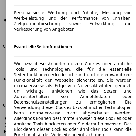
Türen
5
Sitze
5
Personalisierte Werbung und Inhalte, Messung von
Dachlast
-
Werbeleistung und der Performance von Inhalten,
Anhängelast (ungebremst)
-
Zielgruppenforschung sowie Entwicklung und
Anhängelast (gebremst)
-
Verbesserung von Angeboten
Kofferraumvolumen
282 - 1104 l
Verbrauch
Essentielle Seitenfunktionen
CO2 Emissionen*
-
Wir bzw. diese Anbieter nutzen Cookies oder ähnliche
Verbrauch (Stadt)
-
Tools und Technologien, die für die essentielle
Verbrauch (Land)
-
Seitenfunktionen erforderlich sind und die einwandfreie
Verbrauch (komb.)*
-
Funktionalität der Webseite sicherstellen. Sie werden
normalerweise als Folge von Nutzeraktivitäten genutzt,
Schadstoffklasse
EU6d
um wichtige Funktionen wie das Setzen und
Tankinhalt
55 l
Aufrechterhalten von Anmeldedaten oder
Datenschutzeinstellungen zu ermöglichen. Die
Versicherungsklassen
Verwendung dieser Cookies bzw. ähnlicher Technologien
kann normalerweise nicht abgeschaltet werden.
Allerdings können bestimmte Browser diese Cookies oder
Vollkasko
-
ähnliche Tools blockieren oder Sie darauf hinweisen. Das
Teilkasko
-
Blockieren dieser Cookies oder ähnlicher Tools kann die
Haftpflicht
-
Funktionalität der Webseite beeinträchtigen.