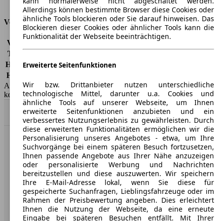
kann normalerweise nicht abgeschaltet werden.
Tankinhalt
80 l
Allerdings können bestimmte Browser diese Cookies oder
ähnliche Tools blockieren oder Sie darauf hinweisen. Das
Versicherungsklassen
Blockieren dieser Cookies oder ähnlicher Tools kann die
Funktionalität der Webseite beeinträchtigen.
Vollkasko
-
Teilkasko
-
Haftpflicht
-
Erweiterte Seitenfunktionen
HSN/TSN
0005/BJD
Wir bzw. Drittanbieter nutzen unterschiedliche
AutoScout24 GmbH übernimmt für die Richtigkeit der Angaben
technologische Mittel, darunter u.a. Cookies und
keine Gewähr.
ähnliche Tools auf unserer Webseite, um Ihnen
erweiterte Seitenfunktionen anzubieten und ein
Nach Oben
verbessertes Nutzungserlebnis zu gewährleisten. Durch
diese erweiterten Funktionalitäten ermöglichen wir die
Personalisierung unseres Angebotes - etwa, um Ihre
AutoScout24: Europaweit der größte Online-Automarkt.
Suchvorgänge bei einem späteren Besuch fortzusetzen,
Ihnen passende Angebote aus Ihrer Nähe anzuzeigen
oder personalisierte Werbung und Nachrichten
Unternehmen
bereitzustellen und diese auszuwerten. Wir speichern
Ihre E-Mail-Adresse lokal, wenn Sie diese für
gespeicherte Suchanfragen, Lieblingsfahrzeuge oder im
Über AutoScout24
Rahmen der Preisbewertung angeben. Dies erleichtert
Ihnen die Nutzung der Webseite, da eine erneute
Presse
Eingabe bei späteren Besuchen entfällt. Mit Ihrer