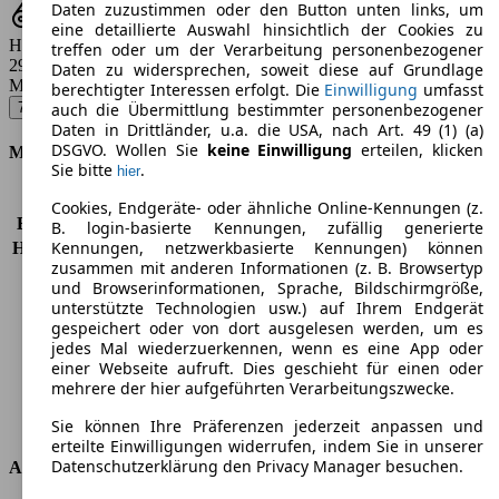
Daten zuzustimmen oder den Button unten links, um
eine detaillierte Auswahl hinsichtlich der Cookies zu
Hubraum
treffen oder um der Verarbeitung personenbezogener
2993 ccm
Daten zu widersprechen, soweit diese auf Grundlage
Modellbezeichnung
:
berechtigter Interessen erfolgt. Die
Einwilligung
umfasst
730Ld Edition Exclusive - 190 KW (258 PS) (2014/07 - 2015/06)
▼
auch die Übermittlung bestimmter personenbezogener
Daten in Drittländer, u.a. die USA, nach Art. 49 (1) (a)
DSGVO. Wollen Sie
keine Einwilligung
erteilen, klicken
Motor & Leistung
Sie bitte
.
hier
KW (PS)
190 kW (258 PS)
Cookies, Endgeräte- oder ähnliche Online-Kennungen (z.
Beschleunigung (0-100 km/h)
6,2s
B. login-basierte Kennungen, zufällig generierte
Kennungen, netzwerkbasierte Kennungen) können
Höchstgeschwindigkeit (km/h)
250 km/h
zusammen mit anderen Informationen (z. B. Browsertyp
Anzahl der Gänge
8
und Browserinformationen, Sprache, Bildschirmgröße,
Drehmoment
560 nm
unterstützte Technologien usw.) auf Ihrem Endgerät
Hubraum
2993 ccm
gespeichert oder von dort ausgelesen werden, um es
Kraftstoff
Diesel
jedes Mal wiederzuerkennen, wenn es eine App oder
einer Webseite aufruft. Dies geschieht für einen oder
Zylinder
6
mehrere der hier aufgeführten Verarbeitungszwecke.
Getriebe
Automatik
Antriebsart
Hinterradantrieb
Sie können Ihre Präferenzen jederzeit anpassen und
erteilte Einwilligungen widerrufen, indem Sie in unserer
Datenschutzerklärung den Privacy Manager besuchen.
Abmessungen