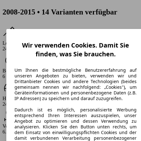
2008-2015 • 14 Varianten verfügbar
Leistung
Wir verwenden Cookies. Damit Sie
245 - 258 PS
finden, was Sie brauchen.
Um Ihnen die bestmögliche Benutzererfahrung auf
Beschleunigung (0-100 km/h)
unseren Angeboten zu bieten, verwenden wir und
6 - 7.3 s
Drittanbieter Cookies und andere Technologien (beides
gemeinsam nennen wir nachfolgend: „Cookies"), um
Geräteinformationen und personenbezogene Daten (z.B.
IP Adressen) zu speichern und darauf zuzugreifen.
Höchstgeschwindigkeit (km/h)
245 - 250 km/h
Dadurch ist es möglich, personalisierte Werbung
entsprechend Ihren Interessen auszuspielen, unser
Angebot zu optimieren und dessen Verwendung zu
Verbrauch
analysieren. Klicken Sie den Button unten rechts, um
6.8 - 9.1 l/100km
dem Einsatz von einwilligungspflichten Cookies und der
damit verbundenen Verarbeitung personenbezogener