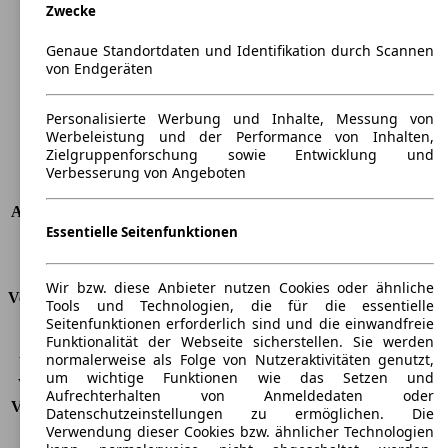
Zwecke
Länge
5219 mm
Höhe
1481 mm
Genaue Standortdaten und Identifikation durch Scannen
Breite
1902 mm
von Endgeräten
Radstand
-
Maximalgewicht
-
Personalisierte Werbung und Inhalte, Messung von
Max. Zuladung
-
Werbeleistung und der Performance von Inhalten,
Türen
4
Zielgruppenforschung sowie Entwicklung und
Sitze
5
Verbesserung von Angeboten
Dachlast
-
Anhängelast (ungebremst)
750 kg
Essentielle Seitenfunktionen
Anhängelast (gebremst)
2100 kg
Kofferraumvolumen
500 l
Wir bzw. diese Anbieter nutzen Cookies oder ähnliche
Verbrauch
Tools und Technologien, die für die essentielle
Seitenfunktionen erforderlich sind und die einwandfreie
CO2 Emissionen*
148 g/km (komb.)
Funktionalität der Webseite sicherstellen. Sie werden
normalerweise als Folge von Nutzeraktivitäten genutzt,
Verbrauch (Stadt)
6,8 l/100km
um wichtige Funktionen wie das Setzen und
Verbrauch (Land)
4,9 l/100km
Aufrechterhalten von Anmeldedaten oder
Verbrauch (komb.)*
5,6 l/100km
Datenschutzeinstellungen zu ermöglichen. Die
Schadstoffklasse
EU5
Verwendung dieser Cookies bzw. ähnlicher Technologien