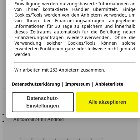
Karriere
Einwilligung werden nutzungsbasierte Informationen an
von Ihnen kontaktierte Händler übermittelt. Einige
Werbung
Cookies/Tools werden von den Anbietern verwendet, um
von Ihnen bei Finanzierungsanfragen angegebene
AGB
Informationen für 30 Tage zu speichern und innerhalb
dieses Zeitraums automatisch für die Befüllung neuer
Datenschutz
Finanzierungsanfragen wiederzuverwenden. Ohne die
Verwendung solcher Cookies/Tools können solche
Impressum
erweiterten Funktionen ganz oder teilweise nicht genutzt
werden.
Erklärung zur Barrierefreiheit
Wir arbeiten mit 263 Anbietern zusammen.
Service
Händler
|
|
Datenschutzerklärung
Impressum
Anbieterliste
In Verbindung bleiben
Datenschutz-
Alle akzeptieren
Einstellungen
AutoScout24 für iOS
AutoScout24 für Android