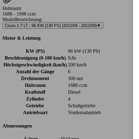
Hubraum
1686 - 1998 ccm
Modellbezeichnung
:
Cruze 1.7 LT - 96 KW (130 PS) (2012/04 - 2012/09)
▼
Motor & Leistung
KW (PS)
96 kW (130 PS)
Beschleunigung (0-100 km/h)
9,8s
Höchstgeschwindigkeit (km/h)
200 km/h
Anzahl der Gänge
6
Drehmoment
300 nm
Hubraum
1686 ccm
Kraftstoff
Diesel
Zylinder
4
Getriebe
Schaltgetriebe
Antriebsart
Vorderradantrieb
Abmessungen
Länge
4510 mm