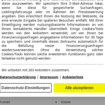
diese auszuwerten. Wir speichern Ihre E-Mail-Adresse lokal,
wenn Sie diese für gespeicherte Suchanfragen,
Lieblingsfahrzeuge oder im Rahmen der Preisbewertung
angeben. Dies erleichtert Ihnen die Nutzung der Webseite, da
eine erneute Eingabe bei späteren Besuchen entfällt. Mit Ihrer
Einwilligung werden nutzungsbasierte Informationen an von
Ihnen kontaktierte Händler übermittelt. Einige Cookies/Tools
werden von den Anbietern verwendet, um von Ihnen bei
Finanzierungsanfragen angegebene Informationen für 30 Tage
ne Gewähr.
zu speichern und innerhalb dieses Zeitraums automatisch für
die Befüllung neuer Finanzierungsanfragen
wiederzuverwenden. Ohne die Verwendung solcher
Cookies/Tools können solche erweiterten Funktionen ganz oder
teilweise nicht genutzt werden.
-Automarkt.
Wir arbeiten mit 263 Anbietern zusammen.
e
Händler
|
|
Datenschutzerklärung
Impressum
Anbieterliste
Hilfe
Anmelden
Datenschutz-Einstellungen
Alle akzeptieren
Kodex
Registrieren
Kontakt
Vorteile