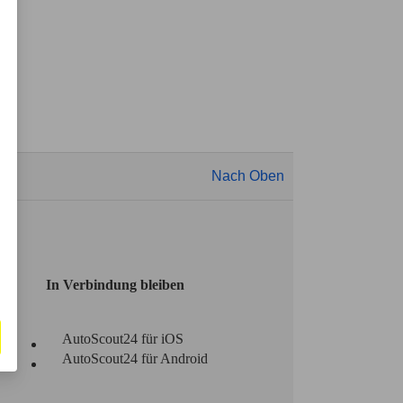
Nach Oben
In Verbindung bleiben
AutoScout24 für iOS
AutoScout24 für Android