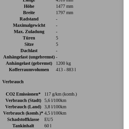
Höhe
1477 mm
Breite
1797 mm
Radstand
-
Maximalgewicht
-
Max. Zuladung
-
Türen
5
Sitze
5
Dachlast
-
Anhängelast (ungebremst)
-
Anhängelast (gebremst)
1200 kg
Kofferraumvolumen
413 - 883 l
Verbrauch
CO2 Emissionen*
117 g/km (komb.)
Verbrauch (Stadt)
5,6 l/100km
Verbrauch (Land)
3,8 l/100km
Verbrauch (komb.)*
4,5 l/100km
Schadstoffklasse
EU5
Tankinhalt
60 l