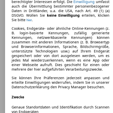
96 KW (131 PS)
berechtigter Interessen erfolgt. Die
Einwilligung
umfasst
Türen:
auch die Übermittlung bestimmter personenbezogener
4
Daten in Drittländer, u.a. die USA, nach Art. 49 (1) (a)
Sitze:
DSGVO. Wollen Sie
keine Einwilligung
erteilen, klicken
5
Sie bitte
.
hier
Kofferraum:
435 - 435 Liter
Cookies, Endgeräte- oder ähnliche Online-Kennungen (z.
Anhängelast:
B. login-basierte Kennungen, zufällig generierte
1500 kg
Kennungen, netzwerkbasierte Kennungen) können
zusammen mit anderen Informationen (z. B. Browsertyp
und Browserinformationen, Sprache, Bildschirmgröße,
unterstützte Technologien usw.) auf Ihrem Endgerät
gespeichert oder von dort ausgelesen werden, um es
jedes Mal wiederzuerkennen, wenn es eine App oder
einer Webseite aufruft. Dies geschieht für einen oder
mehrere der hier aufgeführten Verarbeitungszwecke.
Sie können Ihre Präferenzen jederzeit anpassen und
erteilte Einwilligungen widerrufen, indem Sie in unserer
Datenschutzerklärung den Privacy Manager besuchen.
Zwecke
Genaue Standortdaten und Identifikation durch Scannen
von Endgeräten