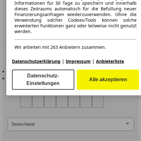
Impressum
Informationen für 30 Tage zu speichern und innerhalb
dieses Zeitraums automatisch für die Befüllung neuer
Erklärung zur Barrierefreiheit
Finanzierungsanfragen wiederzuverwenden. Ohne die
Verwendung solcher Cookies/Tools können solche
erweiterten Funktionen ganz oder teilweise nicht genutzt
Service
werden.
Händler
Wir arbeiten mit 263 Anbietern zusammen.
In Verbindung bleiben
|
|
Datenschutzerklärung
Impressum
Anbieterliste
AutoScout24 für iOS
Datenschutz-
AutoScout24 für Android
Alle akzeptieren
Einstellungen