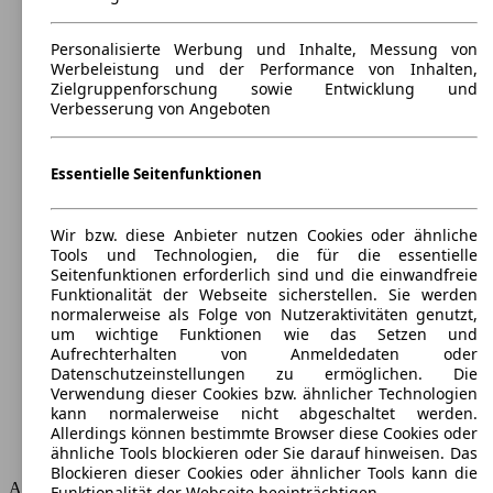
Personalisierte Werbung und Inhalte, Messung von
Werbeleistung und der Performance von Inhalten,
Zielgruppenforschung sowie Entwicklung und
Verbesserung von Angeboten
Essentielle Seitenfunktionen
Chevrolet Evanda Gas
(
2005 - 2006
)
Maße (L/B/H):
Wir bzw. diese Anbieter nutzen Cookies oder ähnliche
ab 4770 x 1815 x 1440 mm
Tools und Technologien, die für die essentielle
Leistung:
Seitenfunktionen erforderlich sind und die einwandfreie
96 KW (131 PS)
Funktionalität der Webseite sicherstellen. Sie werden
Türen:
normalerweise als Folge von Nutzeraktivitäten genutzt,
4
um wichtige Funktionen wie das Setzen und
Sitze:
Aufrechterhalten von Anmeldedaten oder
5
Datenschutzeinstellungen zu ermöglichen. Die
Kofferraum:
Verwendung dieser Cookies bzw. ähnlicher Technologien
435 - 435 Liter
kann normalerweise nicht abgeschaltet werden.
Anhängelast:
Allerdings können bestimmte Browser diese Cookies oder
1500 kg
ähnliche Tools blockieren oder Sie darauf hinweisen. Das
Blockieren dieser Cookies oder ähnlicher Tools kann die
AutoScout24 GmbH übernimmt für die Richtigkeit der Angaben
Funktionalität der Webseite beeinträchtigen.