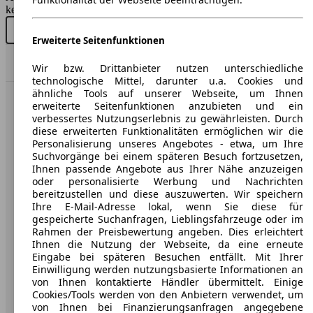
keine Gewähr.
Neu kaufen
Gebraucht kaufen
Erweiterte Seitenfunktionen
Nach Oben
Wir bzw. Drittanbieter nutzen unterschiedliche
technologische Mittel, darunter u.a. Cookies und
ähnliche Tools auf unserer Webseite, um Ihnen
erweiterte Seitenfunktionen anzubieten und ein
AutoScout24: Europaweit der größte Online-Automarkt.
verbessertes Nutzungserlebnis zu gewährleisten. Durch
diese erweiterten Funktionalitäten ermöglichen wir die
Personalisierung unseres Angebotes - etwa, um Ihre
Unternehmen
Suchvorgänge bei einem späteren Besuch fortzusetzen,
Ihnen passende Angebote aus Ihrer Nähe anzuzeigen
Über AutoScout24
oder personalisierte Werbung und Nachrichten
bereitzustellen und diese auszuwerten. Wir speichern
Presse
Ihre E-Mail-Adresse lokal, wenn Sie diese für
gespeicherte Suchanfragen, Lieblingsfahrzeuge oder im
Karriere
Rahmen der Preisbewertung angeben. Dies erleichtert
Ihnen die Nutzung der Webseite, da eine erneute
Werbung
Eingabe bei späteren Besuchen entfällt. Mit Ihrer
Einwilligung werden nutzungsbasierte Informationen an
AGB
von Ihnen kontaktierte Händler übermittelt. Einige
Cookies/Tools werden von den Anbietern verwendet, um
Datenschutz
von Ihnen bei Finanzierungsanfragen angegebene