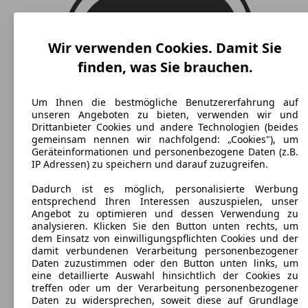
Wir verwenden Cookies. Damit Sie
finden, was Sie brauchen.
Um Ihnen die bestmögliche Benutzererfahrung auf
unseren Angeboten zu bieten, verwenden wir und
Drittanbieter Cookies und andere Technologien (beides
gemeinsam nennen wir nachfolgend: „Cookies"), um
Geräteinformationen und personenbezogene Daten (z.B.
IP Adressen) zu speichern und darauf zuzugreifen.
Dadurch ist es möglich, personalisierte Werbung
entsprechend Ihren Interessen auszuspielen, unser
Angebot zu optimieren und dessen Verwendung zu
analysieren. Klicken Sie den Button unten rechts, um
dem Einsatz von einwilligungspflichten Cookies und der
Chevrolet Evanda
(
2005 - 2006
)
damit verbundenen Verarbeitung personenbezogener
Daten zuzustimmen oder den Button unten links, um
Maße (L/B/H):
eine detaillierte Auswahl hinsichtlich der Cookies zu
ab 4770 x 1815 x 1440 mm
treffen oder um der Verarbeitung personenbezogener
Leistung:
Daten zu widersprechen, soweit diese auf Grundlage