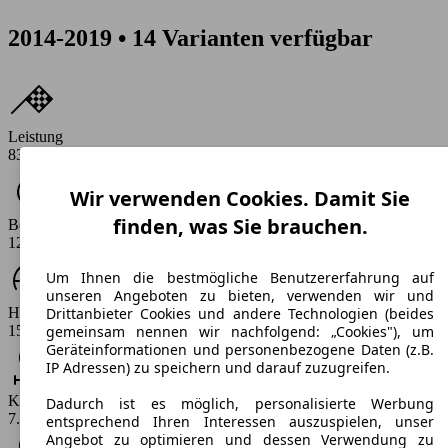
2014-2019 • 14 Varianten verfügbar
Leistung
83 - 109 PS
Wir verwenden Cookies. Damit Sie
finden, was Sie brauchen.
Beschleunigung (0-100 km/h)
12.7 - 14.3 s
Um Ihnen die bestmögliche Benutzererfahrung auf
unseren Angeboten zu bieten, verwenden wir und
Höchstgeschwindigkeit (km/h)
Drittanbieter Cookies und andere Technologien (beides
159 - 170 km/h
gemeinsam nennen wir nachfolgend: „Cookies"), um
Geräteinformationen und personenbezogene Daten (z.B.
IP Adressen) zu speichern und darauf zuzugreifen.
Kraftstoff-Verbrauch
Dadurch ist es möglich, personalisierte Werbung
7.7 - 9.7 l/100km
entsprechend Ihren Interessen auszuspielen, unser
Angebot zu optimieren und dessen Verwendung zu