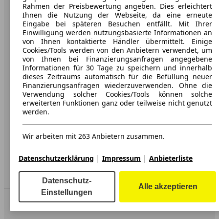
Rahmen der Preisbewertung angeben. Dies erleichtert
Ihnen die Nutzung der Webseite, da eine erneute
Über AutoScout24
Eingabe bei späteren Besuchen entfällt. Mit Ihrer
Einwilligung werden nutzungsbasierte Informationen an
Presse
von Ihnen kontaktierte Händler übermittelt. Einige
Cookies/Tools werden von den Anbietern verwendet, um
Karriere
von Ihnen bei Finanzierungsanfragen angegebene
Informationen für 30 Tage zu speichern und innerhalb
Werbung
dieses Zeitraums automatisch für die Befüllung neuer
Finanzierungsanfragen wiederzuverwenden. Ohne die
AGB
Verwendung solcher Cookies/Tools können solche
erweiterten Funktionen ganz oder teilweise nicht genutzt
Datenschutz
werden.
Impressum
Wir arbeiten mit 263 Anbietern zusammen.
Erklärung zur Barrierefreiheit
|
|
Datenschutzerklärung
Impressum
Anbieterliste
Service
Händler
Datenschutz-
Alle akzeptieren
Einstellungen
In Verbindung bleiben