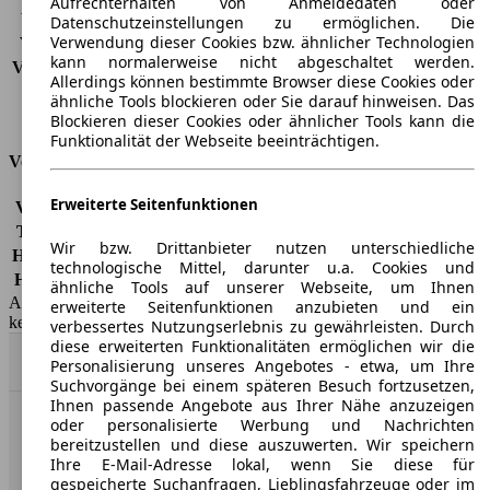
Aufrechterhalten von Anmeldedaten oder
Verbrauch (Stadt)
9,7 l/100km
Datenschutzeinstellungen zu ermöglichen. Die
Verwendung dieser Cookies bzw. ähnlicher Technologien
Verbrauch (Land)
5,8 l/100km
kann normalerweise nicht abgeschaltet werden.
Verbrauch (komb.)*
7,2 l/100km
Allerdings können bestimmte Browser diese Cookies oder
Schadstoffklasse
EU5
ähnliche Tools blockieren oder Sie darauf hinweisen. Das
Tankinhalt
50 l
Blockieren dieser Cookies oder ähnlicher Tools kann die
Funktionalität der Webseite beeinträchtigen.
Versicherungsklassen
Erweiterte Seitenfunktionen
Vollkasko
-
Teilkasko
-
Wir bzw. Drittanbieter nutzen unterschiedliche
Haftpflicht
-
technologische Mittel, darunter u.a. Cookies und
HSN/TSN
8212/ADL
ähnliche Tools auf unserer Webseite, um Ihnen
AutoScout24 GmbH übernimmt für die Richtigkeit der Angaben
erweiterte Seitenfunktionen anzubieten und ein
keine Gewähr.
verbessertes Nutzungserlebnis zu gewährleisten. Durch
diese erweiterten Funktionalitäten ermöglichen wir die
Nach Oben
Personalisierung unseres Angebotes - etwa, um Ihre
Suchvorgänge bei einem späteren Besuch fortzusetzen,
Ihnen passende Angebote aus Ihrer Nähe anzuzeigen
oder personalisierte Werbung und Nachrichten
AutoScout24: Europaweit der größte Online-Automarkt.
bereitzustellen und diese auszuwerten. Wir speichern
Ihre E-Mail-Adresse lokal, wenn Sie diese für
gespeicherte Suchanfragen, Lieblingsfahrzeuge oder im
Unternehmen