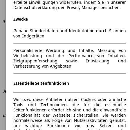
erteilte Einwilligungen widerrufen, indem Sie in unserer
Getriebe
Schaltgetriebe
Datenschutzerklärung den Privacy Manager besuchen.
Antriebsart
Vorderradantrieb
Zwecke
Abmessungen
Genaue Standortdaten und Identifikation durch Scannen
Länge
4363 mm
von Endgeräten
Höhe
1814 mm
Breite
1751 mm
Personalisierte Werbung und Inhalte, Messung von
Radstand
-
Werbeleistung und der Performance von Inhalten,
Maximalgewicht
-
Zielgruppenforschung sowie Entwicklung und
Max. Zuladung
-
Verbesserung von Angeboten
Türen
5
Sitze
5
Essentielle Seitenfunktionen
Dachlast
-
Anhängelast (ungebremst)
635 kg
Anhängelast (gebremst)
1200 kg
Wir bzw. diese Anbieter nutzen Cookies oder ähnliche
Kofferraumvolumen
800 - 3000 l
Tools und Technologien, die für die essentielle
Seitenfunktionen erforderlich sind und die einwandfreie
Funktionalität der Webseite sicherstellen. Sie werden
Verbrauch
normalerweise als Folge von Nutzeraktivitäten genutzt,
um wichtige Funktionen wie das Setzen und
CO2 Emissionen*
165 g/km (komb.)