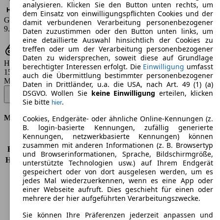
analysieren. Klicken Sie den Button unten rechts, um
dem Einsatz von einwilligungspflichten Cookies und der
Gas-Verbrauch
damit verbundenen Verarbeitung personenbezogener
9.3 - 11.9 m³/100km
Daten zuzustimmen oder den Button unten links, um
eine detaillierte Auswahl hinsichtlich der Cookies zu
treffen oder um der Verarbeitung personenbezogener
Daten zu widersprechen, soweit diese auf Grundlage
Hubraum
berechtigter Interessen erfolgt. Die
Einwilligung
umfasst
1598 ccm
auch die Übermittlung bestimmter personenbezogener
Modellbezeichnung
:
Daten in Drittländer, u.a. die USA, nach Art. 49 (1) (a)
Dokker 1.6 MPI LPG 85 Celebration - 61 KW (83 PS) (2015/04 -
DSGVO. Wollen Sie
keine Einwilligung
erteilen, klicken
2015/06)
▼
Sie bitte
.
hier
Motor & Leistung
Cookies, Endgeräte- oder ähnliche Online-Kennungen (z.
B. login-basierte Kennungen, zufällig generierte
Kennungen, netzwerkbasierte Kennungen) können
KW (PS)
61 kW (83 PS)
zusammen mit anderen Informationen (z. B. Browsertyp
Beschleunigung (0-100 km/h)
14,3s
und Browserinformationen, Sprache, Bildschirmgröße,
Höchstgeschwindigkeit (km/h)
159 km/h
unterstützte Technologien usw.) auf Ihrem Endgerät
Anzahl der Gänge
5
gespeichert oder von dort ausgelesen werden, um es
jedes Mal wiederzuerkennen, wenn es eine App oder
Drehmoment
134 nm
einer Webseite aufruft. Dies geschieht für einen oder
Hubraum
1598 ccm
mehrere der hier aufgeführten Verarbeitungszwecke.
Kraftstoff
Benzin
Zylinder
4
Sie können Ihre Präferenzen jederzeit anpassen und