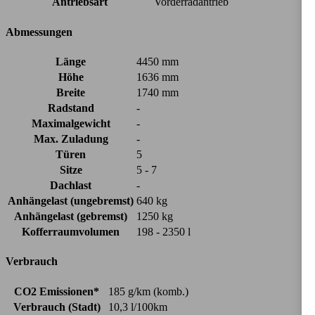
Antriebsart
Vorderradantrieb
Abmessungen
Länge
4450 mm
Höhe
1636 mm
Breite
1740 mm
Radstand
-
Maximalgewicht
-
Max. Zuladung
-
Türen
5
Sitze
5 - 7
Dachlast
-
Anhängelast (ungebremst)
640 kg
Anhängelast (gebremst)
1250 kg
Kofferraumvolumen
198 - 2350 l
Verbrauch
CO2 Emissionen*
185 g/km (komb.)
Verbrauch (Stadt)
10,3 l/100km