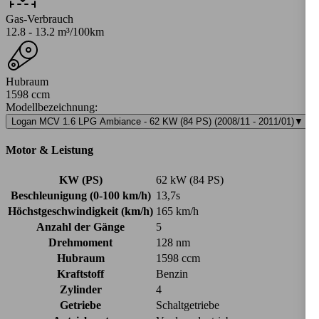
Gas-Verbrauch
12.8 - 13.2 m³/100km
Hubraum
1598 ccm
Modellbezeichnung
:
Logan MCV 1.6 LPG Ambiance - 62 KW (84 PS) (2008/11 - 2011/01)
▼
Motor & Leistung
KW (PS)
62 kW (84 PS)
Beschleunigung (0-100 km/h)
13,7s
Höchstgeschwindigkeit (km/h)
165 km/h
Anzahl der Gänge
5
Drehmoment
128 nm
Hubraum
1598 ccm
Kraftstoff
Benzin
Zylinder
4
Getriebe
Schaltgetriebe