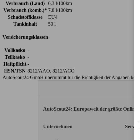
Verbrauch (Land)
6,3 l/100km
Verbrauch (komb.)*
7,8 l/100km
Schadstoffklasse
EU4
Tankinhalt
50 l
Versicherungsklassen
Vollkasko
-
Teilkasko
-
Haftpflicht
-
HSN/TSN
8212/AAO, 8212/ACO
AutoScout24 GmbH übernimmt für die Richtigkeit der Angaben kei
AutoScout24: Europaweit der größte Online
Unternehmen
Servic