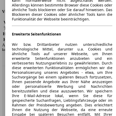
kann normalerweise nicht abgeschaltet werden.
Tankinhalt
45 l
Allerdings können bestimmte Browser diese Cookies oder
ähnliche Tools blockieren oder Sie darauf hinweisen. Das
Versicherungsklassen
Blockieren dieser Cookies oder ähnlicher Tools kann die
Funktionalität der Webseite beeinträchtigen.
Vollkasko
-
Teilkasko
-
Haftpflicht
-
Erweiterte Seitenfunktionen
HSN/TSN
4136/AKM, 4136/AQT
Wir bzw. Drittanbieter nutzen unterschiedliche
AutoScout24 GmbH übernimmt für die Richtigkeit der Angaben
technologische Mittel, darunter u.a. Cookies und
keine Gewähr.
ähnliche Tools auf unserer Webseite, um Ihnen
erweiterte Seitenfunktionen anzubieten und ein
Nach Oben
verbessertes Nutzungserlebnis zu gewährleisten. Durch
diese erweiterten Funktionalitäten ermöglichen wir die
Personalisierung unseres Angebotes - etwa, um Ihre
AutoScout24: Europaweit der größte Online-Automarkt.
Suchvorgänge bei einem späteren Besuch fortzusetzen,
Ihnen passende Angebote aus Ihrer Nähe anzuzeigen
oder personalisierte Werbung und Nachrichten
Unternehmen
bereitzustellen und diese auszuwerten. Wir speichern
Ihre E-Mail-Adresse lokal, wenn Sie diese für
gespeicherte Suchanfragen, Lieblingsfahrzeuge oder im
Über AutoScout24
Rahmen der Preisbewertung angeben. Dies erleichtert
Ihnen die Nutzung der Webseite, da eine erneute
Presse
Eingabe bei späteren Besuchen entfällt. Mit Ihrer