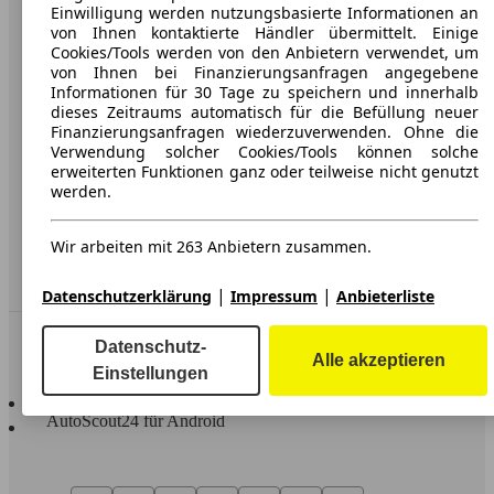
Karriere
Einwilligung werden nutzungsbasierte Informationen an
von Ihnen kontaktierte Händler übermittelt. Einige
Werbung
Cookies/Tools werden von den Anbietern verwendet, um
von Ihnen bei Finanzierungsanfragen angegebene
AGB
Informationen für 30 Tage zu speichern und innerhalb
dieses Zeitraums automatisch für die Befüllung neuer
Datenschutz
Finanzierungsanfragen wiederzuverwenden. Ohne die
Verwendung solcher Cookies/Tools können solche
Impressum
erweiterten Funktionen ganz oder teilweise nicht genutzt
werden.
Erklärung zur Barrierefreiheit
Wir arbeiten mit 263 Anbietern zusammen.
Service
Händler
|
|
Datenschutzerklärung
Impressum
Anbieterliste
In Verbindung bleiben
Datenschutz-
Alle akzeptieren
Einstellungen
AutoScout24 für iOS
AutoScout24 für Android