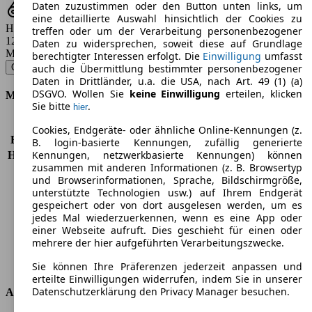
Daten zuzustimmen oder den Button unten links, um
eine detaillierte Auswahl hinsichtlich der Cookies zu
Hubraum
treffen oder um der Verarbeitung personenbezogener
1248 ccm
Daten zu widersprechen, soweit diese auf Grundlage
Modellbezeichnung
:
berechtigter Interessen erfolgt. Die
Einwilligung
umfasst
Qubo 1.3 Multijet 16V Trekking - 55 KW (75 PS) (2009/09 - 2010/08)
▼
auch die Übermittlung bestimmter personenbezogener
Daten in Drittländer, u.a. die USA, nach Art. 49 (1) (a)
DSGVO. Wollen Sie
keine Einwilligung
erteilen, klicken
Motor & Leistung
Sie bitte
.
hier
KW (PS)
55 kW (75 PS)
Cookies, Endgeräte- oder ähnliche Online-Kennungen (z.
Beschleunigung (0-100 km/h)
16,4s
B. login-basierte Kennungen, zufällig generierte
Kennungen, netzwerkbasierte Kennungen) können
Höchstgeschwindigkeit (km/h)
155 km/h
zusammen mit anderen Informationen (z. B. Browsertyp
Anzahl der Gänge
5
und Browserinformationen, Sprache, Bildschirmgröße,
Drehmoment
190 nm
unterstützte Technologien usw.) auf Ihrem Endgerät
Hubraum
1248 ccm
gespeichert oder von dort ausgelesen werden, um es
Kraftstoff
Diesel
jedes Mal wiederzuerkennen, wenn es eine App oder
einer Webseite aufruft. Dies geschieht für einen oder
Zylinder
4
mehrere der hier aufgeführten Verarbeitungszwecke.
Getriebe
Schaltgetriebe
Antriebsart
Vorderradantrieb
Sie können Ihre Präferenzen jederzeit anpassen und
erteilte Einwilligungen widerrufen, indem Sie in unserer
Datenschutzerklärung den Privacy Manager besuchen.
Abmessungen