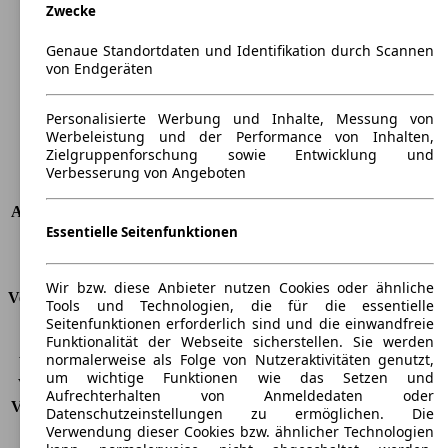
Zwecke
Länge
3959 mm
Höhe
1721 mm
Genaue Standortdaten und Identifikation durch Scannen
Breite
1684 mm
von Endgeräten
Radstand
-
Maximalgewicht
-
Personalisierte Werbung und Inhalte, Messung von
Max. Zuladung
-
Werbeleistung und der Performance von Inhalten,
Türen
5
Zielgruppenforschung sowie Entwicklung und
Sitze
5
Verbesserung von Angeboten
Dachlast
-
Anhängelast (ungebremst)
400 kg
Essentielle Seitenfunktionen
Anhängelast (gebremst)
600 kg
Kofferraumvolumen
329 - 2500 l
Wir bzw. diese Anbieter nutzen Cookies oder ähnliche
Verbrauch
Tools und Technologien, die für die essentielle
Seitenfunktionen erforderlich sind und die einwandfreie
CO2 Emissionen*
123 g/km (komb.)
Funktionalität der Webseite sicherstellen. Sie werden
normalerweise als Folge von Nutzeraktivitäten genutzt,
Verbrauch (Stadt)
5,9 l/100km
um wichtige Funktionen wie das Setzen und
Verbrauch (Land)
3,9 l/100km
Aufrechterhalten von Anmeldedaten oder
Verbrauch (komb.)*
4,6 l/100km
Datenschutzeinstellungen zu ermöglichen. Die
Schadstoffklasse
EU4
Verwendung dieser Cookies bzw. ähnlicher Technologien