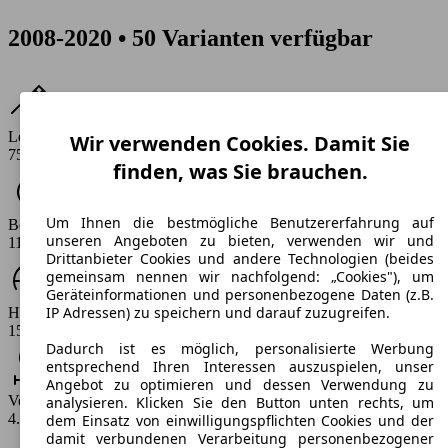
2008-2020 • 50 Varianten verfügbar
Leistung
Wir verwenden Cookies. Damit Sie
75 - 95 PS
finden, was Sie brauchen.
Um Ihnen die bestmögliche Benutzererfahrung auf
Beschleunigung (0-100 km/h)
unseren Angeboten zu bieten, verwenden wir und
11.9 - 16.4 s
Drittanbieter Cookies und andere Technologien (beides
gemeinsam nennen wir nachfolgend: „Cookies"), um
Geräteinformationen und personenbezogene Daten (z.B.
IP Adressen) zu speichern und darauf zuzugreifen.
Höchstgeschwindigkeit (km/h)
155 - 170 km/h
Dadurch ist es möglich, personalisierte Werbung
entsprechend Ihren Interessen auszuspielen, unser
Angebot zu optimieren und dessen Verwendung zu
Verbrauch
analysieren. Klicken Sie den Button unten rechts, um
4.7 - 6.5 l/100km
dem Einsatz von einwilligungspflichten Cookies und der
damit verbundenen Verarbeitung personenbezogener