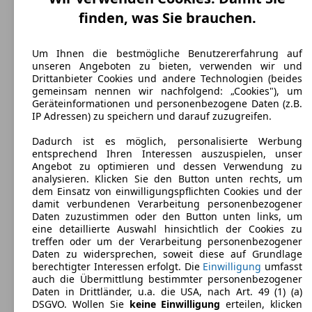
finden, was Sie brauchen.
Ford B-MAX LPG
(
2014 - 2016
)
Maße (L/B/H):
Um Ihnen die bestmögliche Benutzererfahrung auf
ab 4077 x 1751 x 1604 mm
unseren Angeboten zu bieten, verwenden wir und
Leistung:
Drittanbieter Cookies und andere Technologien (beides
66 KW (90 PS)
gemeinsam nennen wir nachfolgend: „Cookies"), um
Türen:
Geräteinformationen und personenbezogene Daten (z.B.
5
IP Adressen) zu speichern und darauf zuzugreifen.
Sitze:
5
Dadurch ist es möglich, personalisierte Werbung
Kofferraum:
entsprechend Ihren Interessen auszuspielen, unser
318 - 1386 Liter
Angebot zu optimieren und dessen Verwendung zu
Anhängelast:
analysieren. Klicken Sie den Button unten rechts, um
750 kg
dem Einsatz von einwilligungspflichten Cookies und der
damit verbundenen Verarbeitung personenbezogener
Daten zuzustimmen oder den Button unten links, um
eine detaillierte Auswahl hinsichtlich der Cookies zu
treffen oder um der Verarbeitung personenbezogener
Daten zu widersprechen, soweit diese auf Grundlage
berechtigter Interessen erfolgt. Die
Einwilligung
umfasst
Ford B-MAX
(
2012 - 2017
)
auch die Übermittlung bestimmter personenbezogener
Daten in Drittländer, u.a. die USA, nach Art. 49 (1) (a)
DSGVO. Wollen Sie
keine Einwilligung
erteilen, klicken
Maße (L/B/H):