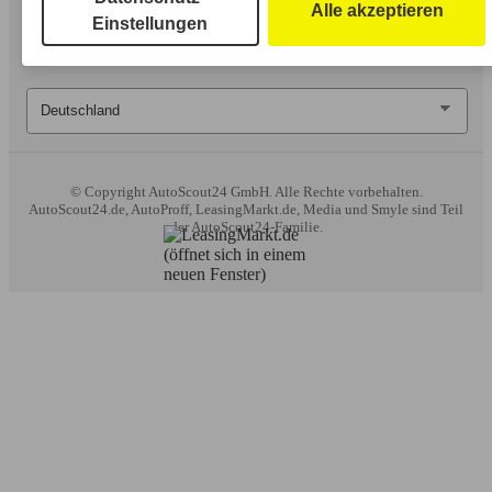
erweiterten Funktionen ganz oder teilweise nicht genutzt
Alle akzeptieren
Einstellungen
werden.
Wir arbeiten mit 263 Anbietern zusammen.
© Copyright
AutoScout24 GmbH. Alle Rechte vorbehalten.
AutoScout24.de, AutoProff, LeasingMarkt.de, Media und Smyle sind Teil
der AutoScout24-Familie.