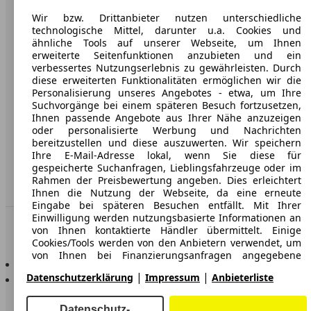
Wir bzw. Drittanbieter nutzen unterschiedliche
Karriere
technologische Mittel, darunter u.a. Cookies und
Werbung
ähnliche Tools auf unserer Webseite, um Ihnen
erweiterte Seitenfunktionen anzubieten und ein
AGB
verbessertes Nutzungserlebnis zu gewährleisten. Durch
diese erweiterten Funktionalitäten ermöglichen wir die
Datenschutz
Personalisierung unseres Angebotes - etwa, um Ihre
Suchvorgänge bei einem späteren Besuch fortzusetzen,
Impressum
Ihnen passende Angebote aus Ihrer Nähe anzuzeigen
oder personalisierte Werbung und Nachrichten
Erklärung zur Barrierefreiheit
bereitzustellen und diese auszuwerten. Wir speichern
Ihre E-Mail-Adresse lokal, wenn Sie diese für
gespeicherte Suchanfragen, Lieblingsfahrzeuge oder im
Service
Rahmen der Preisbewertung angeben. Dies erleichtert
Händler
Ihnen die Nutzung der Webseite, da eine erneute
Eingabe bei späteren Besuchen entfällt. Mit Ihrer
Einwilligung werden nutzungsbasierte Informationen an
In Verbindung bleiben
von Ihnen kontaktierte Händler übermittelt. Einige
Cookies/Tools werden von den Anbietern verwendet, um
von Ihnen bei Finanzierungsanfragen angegebene
AutoScout24 für iOS
Informationen für 30 Tage zu speichern und innerhalb
|
|
AutoScout24 für Android
Datenschutzerklärung
Impressum
Anbieterliste
dieses Zeitraums automatisch für die Befüllung neuer
Finanzierungsanfragen wiederzuverwenden. Ohne die
Verwendung solcher Cookies/Tools können solche
Datenschutz-