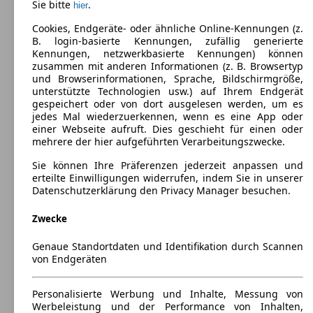
Sie bitte
.
ab 4077 x 1751 x 1604 mm
hier
Leistung:
Cookies, Endgeräte- oder ähnliche Online-Kennungen (z.
85 KW (115 PS)
B. login-basierte Kennungen, zufällig generierte
Türen:
Kennungen, netzwerkbasierte Kennungen) können
5
zusammen mit anderen Informationen (z. B. Browsertyp
Sitze:
und Browserinformationen, Sprache, Bildschirmgröße,
5
unterstützte Technologien usw.) auf Ihrem Endgerät
Kofferraum:
gespeichert oder von dort ausgelesen werden, um es
318 - 1386 Liter
jedes Mal wiederzuerkennen, wenn es eine App oder
Anhängelast:
einer Webseite aufruft. Dies geschieht für einen oder
480 - 750 kg
mehrere der hier aufgeführten Verarbeitungszwecke.
Sie können Ihre Präferenzen jederzeit anpassen und
erteilte Einwilligungen widerrufen, indem Sie in unserer
Datenschutzerklärung den Privacy Manager besuchen.
Zwecke
Ford B-MAX Diesel
(
2012 - 2017
)
Genaue Standortdaten und Identifikation durch Scannen
Maße (L/B/H):
von Endgeräten
ab 4077 x 1751 x 1604 mm
Leistung:
63 KW (85 PS)
Personalisierte Werbung und Inhalte, Messung von
Türen:
Werbeleistung und der Performance von Inhalten,