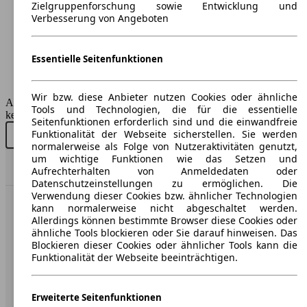
5
Zielgruppenforschung sowie Entwicklung und
Sitze:
Verbesserung von Angeboten
5
Kofferraum:
318 - 1386 Liter
Essentielle Seitenfunktionen
Anhängelast:
575 - 750 kg
Wir bzw. diese Anbieter nutzen Cookies oder ähnliche
AutoScout24 GmbH übernimmt für die Richtigkeit der Angaben
Tools und Technologien, die für die essentielle
keine Gewähr.
Seitenfunktionen erforderlich sind und die einwandfreie
Funktionalität der Webseite sicherstellen. Sie werden
Neu kaufen
Gebraucht kaufen
normalerweise als Folge von Nutzeraktivitäten genutzt,
um wichtige Funktionen wie das Setzen und
Nach Oben
Aufrechterhalten von Anmeldedaten oder
Datenschutzeinstellungen zu ermöglichen. Die
Verwendung dieser Cookies bzw. ähnlicher Technologien
kann normalerweise nicht abgeschaltet werden.
AutoScout24: Europaweit der größte Online-Automarkt.
Allerdings können bestimmte Browser diese Cookies oder
ähnliche Tools blockieren oder Sie darauf hinweisen. Das
Blockieren dieser Cookies oder ähnlicher Tools kann die
Unternehmen
Funktionalität der Webseite beeinträchtigen.
Über AutoScout24
Erweiterte Seitenfunktionen
Presse