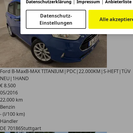
|
|
Datenschutzerklärung
Impressum
Anbieterliste
Datenschutz-
Alle akzeptier
Einstellungen
Ford B-Max
B-MAX TITANIUM|PDC|22.000KM|S-HEFT|TÜV
NEU|1HAND
€ 8.500
05/2016
22.000 km
Benzin
- (l/100 km)
Händler
DE 70186
Stuttgart