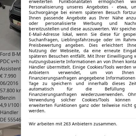
erweiterten Funktionalitäten ermöglichen w
Personalisierung unseres Angebotes - etwa, u
Suchvorgänge bei einem späteren Besuch fortzus
Ihnen passende Angebote aus Ihrer Nähe anzu
oder personalisierte Werbung und Nachri
bereitzustellen und diese auszuwerten. Wir speiche
E-Mail-Adresse lokal, wenn Sie diese für gespei
Suchanfragen, Lieblingsfahrzeuge oder im Rahm
Preisbewertung angeben. Dies erleichtert Ihn
Nutzung der Webseite, da eine erneute Einga
Ford B-Max
Trend Klima 1-Hand Telefon 4x el. Fenster SHZ
späteren Besuchen entfällt. Mit Ihrer Einwilligung
PDC v+h Schiebetüre 2x USB AHK Berganfahr & Notbrems-
nutzungsbasierte Informationen an von Ihnen konta
Händler übermittelt. Einige Cookies/Tools werden 
Assistent
Anbietern verwendet, um von Ihne
€ 7.990
Finanzierungsanfragen angegebene Informationen 
06/2016
Tage zu speichern und innerhalb dieses Zei
automatisch für die Befüllung n
57.800 km
Finanzierungsanfragen wiederzuverwenden. Oh
Benzin
Verwendung solcher Cookies/Tools können 
4,9 l/100 km (komb.)
erweiterten Funktionen ganz oder teilweise nicht 
werden.
Händler
DE 55546
Pfaffen-schwabenheim
Wir arbeiten mit 263 Anbietern zusammen.