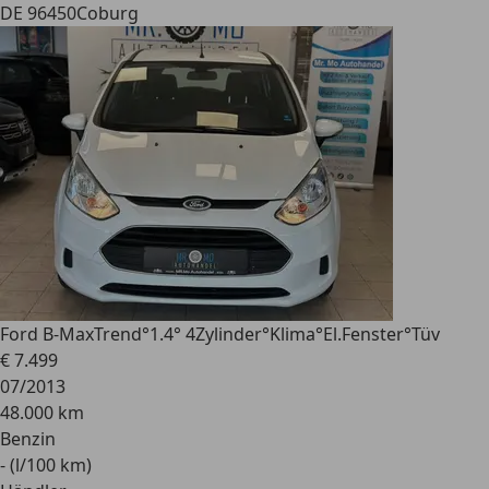
DE 96450
Coburg
Ford B-Max
Trend°1.4° 4Zylinder°Klima°El.Fenster°Tüv
€ 7.499
07/2013
48.000 km
Benzin
- (l/100 km)