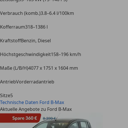
Verbrauch (komb.)
3.8–6.4 l/100km
Kofferraum
318–1386 l
Kraftstoff
Benzin, Diesel
Höchstgeschwindigkeit
158–196 km/h
Maße (L/B/H)
4077 x 1751 x 1604 mm
Antrieb
Vorderradantrieb
Sitze
5
Technische Daten
Ford B-Max
Aktuelle Angebote zu Ford B-Max