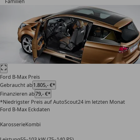
Familien
Ford B-Max Preis
Gebraucht ab
1.805,- €*
Finanzieren ab
79,- €*
*Niedrigster Preis auf AutoScout24 im letzten Monat
Ford B-Max Eckdaten
Karosserie
Kombi
Leistung
55–103 kW (75–140 PS)