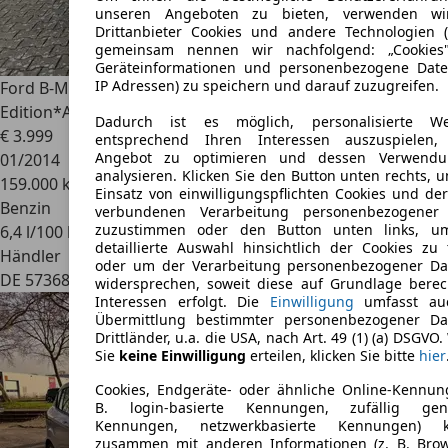
unseren Angeboten zu bieten, verwenden w
Drittanbieter Cookies und andere Technologien (
gemeinsam nennen wir nachfolgend: „Cookies
Geräteinformationen und personenbezogene Daten
IP Adressen) zu speichern und darauf zuzugreifen.
Ford B-Max
1.6 Sync
Edition*AUTOMATIK*KLIMA*TEMPOMAT*PDC*BRC
Dadurch ist es möglich, personalisierte W
€ 3.999
entsprechend Ihren Interessen auszuspielen,
Angebot zu optimieren und dessen Verwend
01/2014
analysieren. Klicken Sie den Button unten rechts,
159.000 km
Einsatz von einwilligungspflichten Cookies und de
Benzin
verbundenen Verarbeitung personenbezogener
zuzustimmen oder den Button unten links, u
6,4 l/100 km (komb.)
detaillierte Auswahl hinsichtlich der Cookies zu 
Händler
oder um der Verarbeitung personenbezogener Da
DE 57368
Lennestadt
widersprechen, soweit diese auf Grundlage berec
Interessen erfolgt. Die
Einwilligung
umfasst au
Übermittlung bestimmter personenbezogener Da
Drittländer, u.a. die USA, nach Art. 49 (1) (a) DSGVO.
Sie
keine Einwilligung
erteilen, klicken Sie bitte
hier
Cookies, Endgeräte- oder ähnliche Online-Kennun
B. login-basierte Kennungen, zufällig gene
Kennungen, netzwerkbasierte Kennungen) 
zusammen mit anderen Informationen (z. B. Brow