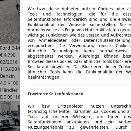
Wir bzw. diese Anbieter nutzen Cookies oder äh
Tools und Technologien, die für die essen
Seitenfunktionen erforderlich sind und die einwa
Funktionalität der Webseite sicherstellen. Sie 
normalerweise als Folge von Nutzeraktivitäten genu
wichtige Funktionen wie das Setzen und Aufrechte
von Anmeldedaten oder Datenschutzeinstellun
ermöglichen. Die Verwendung dieser Cookie
Ford B-Max
Sync Edition
ähnlicher Technologien kann normalerweise
€ 4.790
abgeschaltet werden. Allerdings können bes
Browser diese Cookies oder ähnliche Tools blockier
02/2016
Sie darauf hinweisen. Das Blockieren dieser Cooki
113.820 km
ähnlicher Tools kann die Funktionalität der We
Benzin
beeinträchtigen.
4,9 l/100 km (komb.)
Händler
Erweiterte Seitenfunktionen
DE 09116
Chemnitz
Wir bzw. Drittanbieter nutzen unterschie
technologische Mittel, darunter u.a. Cookies und ä
Tools auf unserer Webseite, um Ihnen erwe
Seitenfunktionen anzubieten und ein verbes
Nutzungserlebnis zu gewährleisten. Durch