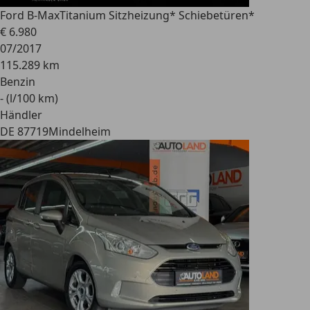
Ford B-Max
Titanium Sitzheizung* Schiebetüren*
€ 6.980
07/2017
115.289 km
Benzin
- (l/100 km)
Händler
DE 87719
Mindelheim