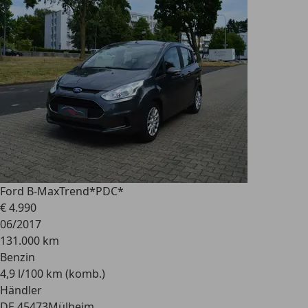
Ford B-Max
Trend*PDC*
€ 4.990
06/2017
131.000 km
Benzin
4,9 l/100 km (komb.)
Händler
DE 45473
Mülheim