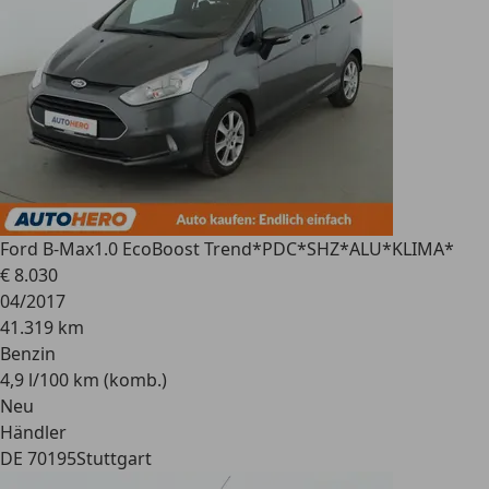
Ford B-Max
1.0 EcoBoost Trend*PDC*SHZ*ALU*KLIMA*
€ 8.030
04/2017
41.319 km
Benzin
4,9 l/100 km (komb.)
Neu
Händler
DE 70195
Stuttgart