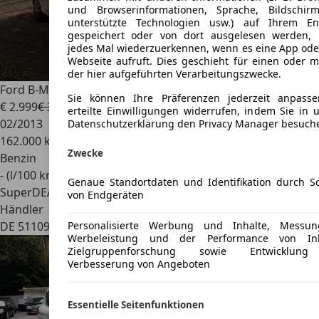
und Browserinformationen, Sprache, Bildschirm
unterstützte Technologien usw.) auf Ihrem En
gespeichert oder von dort ausgelesen werden,
jedes Mal wiederzuerkennen, wenn es eine App ode
Webseite aufruft. Dies geschieht für einen oder 
der hier aufgeführten Verarbeitungszwecke.
Ford B-Max
Klima / Euro 5
Sie können Ihre Präferenzen jederzeit anpass
€ 2.999
€ 3.750,-
erteilte Einwilligungen widerrufen, indem Sie in 
02/2013
Datenschutzerklärung den Privacy Manager besuch
162.000 km
Zwecke
Benzin
- (l/100 km)
Genaue Standortdaten und Identifikation durch S
SuperDEAL
von Endgeräten
Händler
Personalisierte Werbung und Inhalte, Messu
DE 51109
Köln
Werbeleistung und der Performance von Inh
Zielgruppenforschung sowie Entwicklun
Verbesserung von Angeboten
Essentielle Seitenfunktionen