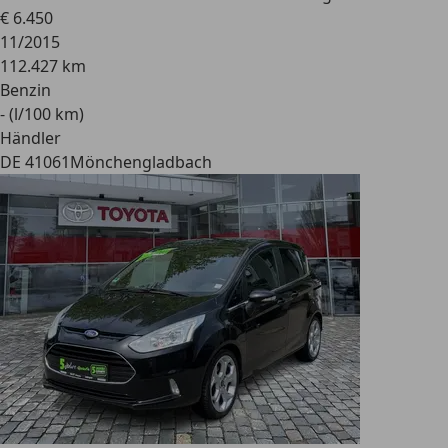
€ 6.450
11/2015
112.427 km
Benzin
- (l/100 km)
Händler
DE 41061
Mönchengladbach