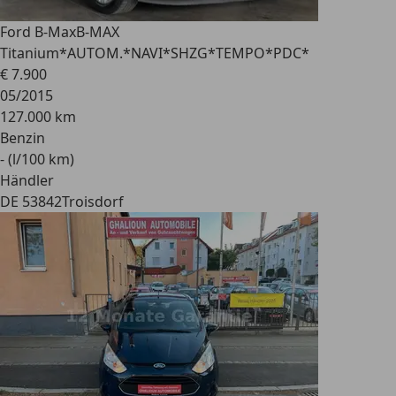
Ford B-Max
B-MAX
Titanium*AUTOM.*NAVI*SHZG*TEMPO*PDC*
€ 7.900
05/2015
127.000 km
Benzin
- (l/100 km)
Händler
DE 53842
Troisdorf