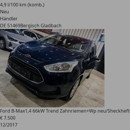
4,9 l/100 km (komb.)
Neu
Händler
DE 51469
Bergisch Gladbach
Ford B-Max
1,4 66kW Trend Zahnriemen+Wp neu/Sheckheft
€ 7.500
12/2017