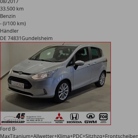
08/2017
33.500 km
Benzin
- (l/100 km)
Händler
DE 74831
Gundelsheim
Ford B-
Max
Titanium+Allwetter+Klima+PDC+Sitzhzg+Frontscheibe