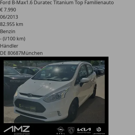
Ford B-Max
1.6 Duratec Titanium Top Familienauto
€ 7.990
06/2013
82.955 km
Benzin
- (l/100 km)
Händler
DE 80687
München