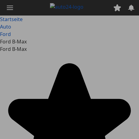
Zum
Hauptinhalt
springen
Startseite
Auto
Ford
Ford B-Max
Ford B-Max