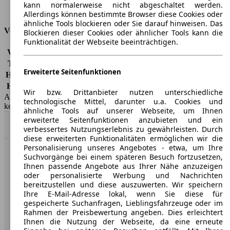
kann normalerweise nicht abgeschaltet werden.
Tankinhalt
52 l
Allerdings können bestimmte Browser diese Cookies oder
ähnliche Tools blockieren oder Sie darauf hinweisen. Das
Versicherungsklassen
Blockieren dieser Cookies oder ähnlicher Tools kann die
Funktionalität der Webseite beeinträchtigen.
Vollkasko
-
Teilkasko
-
Erweiterte Seitenfunktionen
Haftpflicht
-
HSN/TSN
8566/BUB
Wir bzw. Drittanbieter nutzen unterschiedliche
AutoScout24 GmbH übernimmt für die Richtigkeit der Angaben
technologische Mittel, darunter u.a. Cookies und
keine Gewähr.
ähnliche Tools auf unserer Webseite, um Ihnen
erweiterte Seitenfunktionen anzubieten und ein
Nach Oben
verbessertes Nutzungserlebnis zu gewährleisten. Durch
diese erweiterten Funktionalitäten ermöglichen wir die
Personalisierung unseres Angebotes - etwa, um Ihre
Suchvorgänge bei einem späteren Besuch fortzusetzen,
AutoScout24: Europaweit der größte Online-Automarkt.
Ihnen passende Angebote aus Ihrer Nähe anzuzeigen
oder personalisierte Werbung und Nachrichten
bereitzustellen und diese auszuwerten. Wir speichern
Unternehmen
Ihre E-Mail-Adresse lokal, wenn Sie diese für
gespeicherte Suchanfragen, Lieblingsfahrzeuge oder im
Über AutoScout24
Rahmen der Preisbewertung angeben. Dies erleichtert
Ihnen die Nutzung der Webseite, da eine erneute
Presse