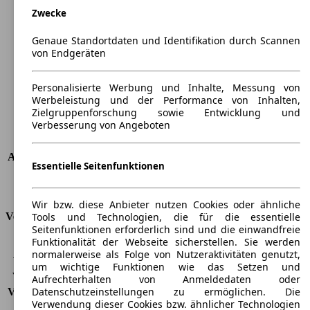
Zwecke
Länge
4382 mm
Höhe
1452 mm
Genaue Standortdaten und Identifikation durch Scannen
Breite
1825 mm
von Endgeräten
Radstand
-
Maximalgewicht
-
Personalisierte Werbung und Inhalte, Messung von
Max. Zuladung
-
Werbeleistung und der Performance von Inhalten,
Türen
5
Zielgruppenforschung sowie Entwicklung und
Verbesserung von Angeboten
Sitze
5
Dachlast
-
Anhängelast (ungebremst)
670 kg
Essentielle Seitenfunktionen
Anhängelast (gebremst)
1100 kg
Kofferraumvolumen
392 - 1354 l
Wir bzw. diese Anbieter nutzen Cookies oder ähnliche
Tools und Technologien, die für die essentielle
Verbrauch
Seitenfunktionen erforderlich sind und die einwandfreie
Funktionalität der Webseite sicherstellen. Sie werden
CO2 Emissionen*
-
normalerweise als Folge von Nutzeraktivitäten genutzt,
Verbrauch (Stadt)
-
um wichtige Funktionen wie das Setzen und
Verbrauch (Land)
-
Aufrechterhalten von Anmeldedaten oder
Datenschutzeinstellungen zu ermöglichen. Die
Verbrauch (komb.)*
-
Verwendung dieser Cookies bzw. ähnlicher Technologien
Schadstoffklasse
EU6d