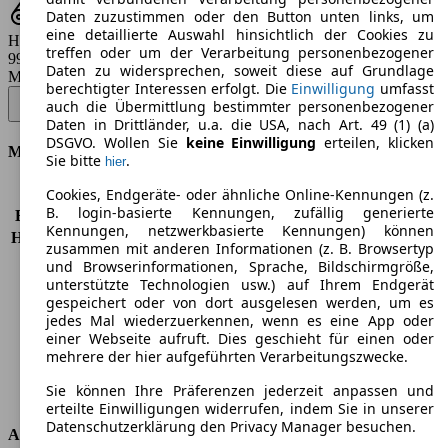
Daten zuzustimmen oder den Button unten links, um
eine detaillierte Auswahl hinsichtlich der Cookies zu
Hubraum
treffen oder um der Verarbeitung personenbezogener
998 - 2261 ccm
Daten zu widersprechen, soweit diese auf Grundlage
Modellbezeichnung
:
berechtigter Interessen erfolgt. Die
Einwilligung
umfasst
Focus 1.0 EcoBoost Hybrid TITANIUM EDITION - 92 KW (125 PS)
auch die Übermittlung bestimmter personenbezogener
(Seit 2024/07)
▼
Daten in Drittländer, u.a. die USA, nach Art. 49 (1) (a)
DSGVO. Wollen Sie
keine Einwilligung
erteilen, klicken
Motor & Leistung
Sie bitte
.
hier
Cookies, Endgeräte- oder ähnliche Online-Kennungen (z.
KW (PS)
92 kW (125 PS)
B. login-basierte Kennungen, zufällig generierte
Beschleunigung (0-100 km/h)
10,2s
Kennungen, netzwerkbasierte Kennungen) können
Höchstgeschwindigkeit (km/h)
200 km/h
zusammen mit anderen Informationen (z. B. Browsertyp
Anzahl der Gänge
6
und Browserinformationen, Sprache, Bildschirmgröße,
Drehmoment
170 nm
unterstützte Technologien usw.) auf Ihrem Endgerät
gespeichert oder von dort ausgelesen werden, um es
Hubraum
999 ccm
jedes Mal wiederzuerkennen, wenn es eine App oder
Kraftstoff
Benzin
einer Webseite aufruft. Dies geschieht für einen oder
Zylinder
3
mehrere der hier aufgeführten Verarbeitungszwecke.
Getriebe
Schaltgetriebe
Sie können Ihre Präferenzen jederzeit anpassen und
Antriebsart
Vorderradantrieb
erteilte Einwilligungen widerrufen, indem Sie in unserer
Datenschutzerklärung den Privacy Manager besuchen.
Abmessungen