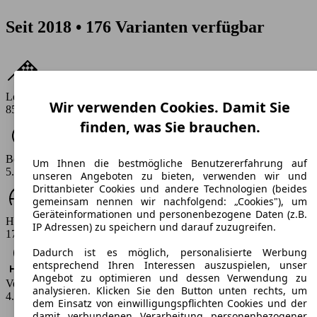
Seit 2018 • 176 Varianten verfügbar
Leistung
Wir verwenden Cookies. Damit Sie
85 - 280 PS
finden, was Sie brauchen.
Beschleunigung (0-100 km/h)
Um Ihnen die bestmögliche Benutzererfahrung auf
5.7 - 13.5 s
unseren Angeboten zu bieten, verwenden wir und
Drittanbieter Cookies und andere Technologien (beides
gemeinsam nennen wir nachfolgend: „Cookies"), um
Geräteinformationen und personenbezogene Daten (z.B.
Höchstgeschwindigkeit (km/h)
IP Adressen) zu speichern und darauf zuzugreifen.
177 - 250 km/h
Dadurch ist es möglich, personalisierte Werbung
entsprechend Ihren Interessen auszuspielen, unser
Angebot zu optimieren und dessen Verwendung zu
Verbrauch
analysieren. Klicken Sie den Button unten rechts, um
4.7 - 11.5 l/100km
dem Einsatz von einwilligungspflichten Cookies und der
damit verbundenen Verarbeitung personenbezogener