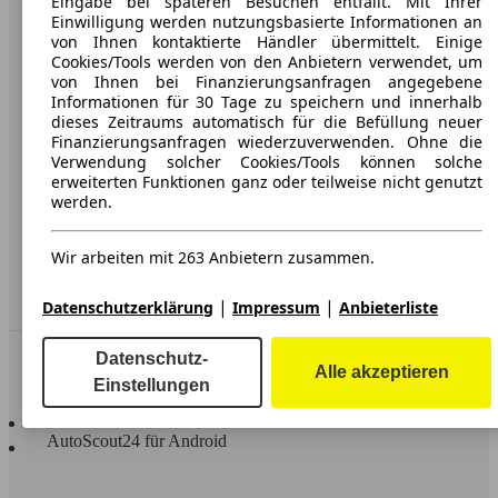
Eingabe bei späteren Besuchen entfällt. Mit Ihrer
Einwilligung werden nutzungsbasierte Informationen an
Karriere
von Ihnen kontaktierte Händler übermittelt. Einige
Cookies/Tools werden von den Anbietern verwendet, um
Werbung
von Ihnen bei Finanzierungsanfragen angegebene
Informationen für 30 Tage zu speichern und innerhalb
AGB
dieses Zeitraums automatisch für die Befüllung neuer
Finanzierungsanfragen wiederzuverwenden. Ohne die
Datenschutz
Verwendung solcher Cookies/Tools können solche
Impressum
erweiterten Funktionen ganz oder teilweise nicht genutzt
werden.
Erklärung zur Barrierefreiheit
Wir arbeiten mit 263 Anbietern zusammen.
Service
Händler
|
|
Datenschutzerklärung
Impressum
Anbieterliste
In Verbindung bleiben
Datenschutz-
Alle akzeptieren
Einstellungen
AutoScout24 für iOS
AutoScout24 für Android