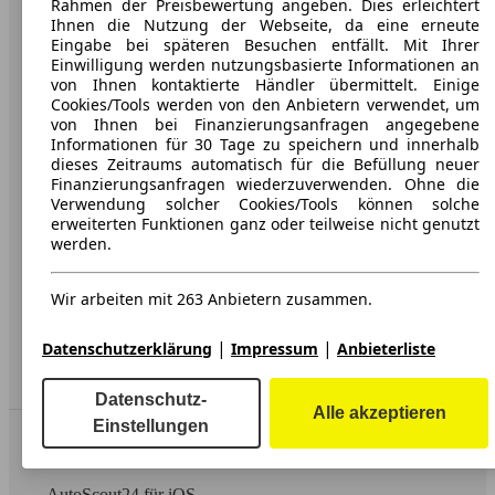
Rahmen der Preisbewertung angeben. Dies erleichtert
Ihnen die Nutzung der Webseite, da eine erneute
Über AutoScout24
Eingabe bei späteren Besuchen entfällt. Mit Ihrer
Einwilligung werden nutzungsbasierte Informationen an
Presse
von Ihnen kontaktierte Händler übermittelt. Einige
Cookies/Tools werden von den Anbietern verwendet, um
Karriere
von Ihnen bei Finanzierungsanfragen angegebene
Informationen für 30 Tage zu speichern und innerhalb
Werbung
dieses Zeitraums automatisch für die Befüllung neuer
Finanzierungsanfragen wiederzuverwenden. Ohne die
AGB
Verwendung solcher Cookies/Tools können solche
Datenschutz
erweiterten Funktionen ganz oder teilweise nicht genutzt
werden.
Impressum
Erklärung zur Barrierefreiheit
Wir arbeiten mit 263 Anbietern zusammen.
|
|
Service
Datenschutzerklärung
Impressum
Anbieterliste
Händler
Datenschutz-
Alle akzeptieren
Einstellungen
In Verbindung bleiben
AutoScout24 für iOS