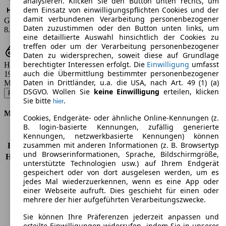
analysieren. Klicken Sie den Button unten rechts, um
dem Einsatz von einwilligungspflichten Cookies und der
damit verbundenen Verarbeitung personenbezogener
Gas-Verbrauch
Daten zuzustimmen oder den Button unten links, um
8.8 - 13 m³/100km
eine detaillierte Auswahl hinsichtlich der Cookies zu
treffen oder um der Verarbeitung personenbezogener
Daten zu widersprechen, soweit diese auf Grundlage
berechtigter Interessen erfolgt. Die
Einwilligung
umfasst
Hubraum
auch die Übermittlung bestimmter personenbezogener
1999 ccm
Daten in Drittländer, u.a. die USA, nach Art. 49 (1) (a)
Modellbezeichnung
:
DSGVO. Wollen Sie
keine Einwilligung
erteilen, klicken
Focus 2.0 16V CNG Style+ - 107 KW (145 PS) (2009/09 - 2010/06)
▼
Sie bitte
.
hier
Motor & Leistung
Cookies, Endgeräte- oder ähnliche Online-Kennungen (z.
B. login-basierte Kennungen, zufällig generierte
KW (PS)
107 kW (145 PS)
Kennungen, netzwerkbasierte Kennungen) können
zusammen mit anderen Informationen (z. B. Browsertyp
Beschleunigung (0-100 km/h)
9,2s
und Browserinformationen, Sprache, Bildschirmgröße,
Höchstgeschwindigkeit (km/h)
206 km/h
unterstützte Technologien usw.) auf Ihrem Endgerät
Anzahl der Gänge
5
gespeichert oder von dort ausgelesen werden, um es
Drehmoment
185 nm
jedes Mal wiederzuerkennen, wenn es eine App oder
einer Webseite aufruft. Dies geschieht für einen oder
Hubraum
1999 ccm
mehrere der hier aufgeführten Verarbeitungszwecke.
Kraftstoff
Benzin
Zylinder
4
Sie können Ihre Präferenzen jederzeit anpassen und
Getriebe
Schaltgetriebe
erteilte Einwilligungen widerrufen, indem Sie in unserer