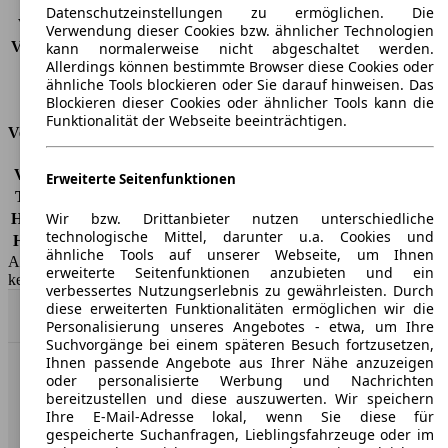
Verbrauch (Stadt)
9,8 l/100km
Datenschutzeinstellungen zu ermöglichen. Die
Verbrauch (Land)
5,4 l/100km
Verwendung dieser Cookies bzw. ähnlicher Technologien
Verbrauch (komb.)*
7,1 l/100km
kann normalerweise nicht abgeschaltet werden.
Allerdings können bestimmte Browser diese Cookies oder
Schadstoffklasse
EU5
ähnliche Tools blockieren oder Sie darauf hinweisen. Das
Tankinhalt
55 l
Blockieren dieser Cookies oder ähnlicher Tools kann die
Funktionalität der Webseite beeinträchtigen.
Versicherungsklassen
Vollkasko
-
Erweiterte Seitenfunktionen
Teilkasko
-
Wir bzw. Drittanbieter nutzen unterschiedliche
Haftpflicht
-
technologische Mittel, darunter u.a. Cookies und
HSN/TSN
8566/ABA, 8566/AQV
ähnliche Tools auf unserer Webseite, um Ihnen
AutoScout24 GmbH übernimmt für die Richtigkeit der Angaben
erweiterte Seitenfunktionen anzubieten und ein
keine Gewähr.
verbessertes Nutzungserlebnis zu gewährleisten. Durch
diese erweiterten Funktionalitäten ermöglichen wir die
Nach Oben
Personalisierung unseres Angebotes - etwa, um Ihre
Suchvorgänge bei einem späteren Besuch fortzusetzen,
Ihnen passende Angebote aus Ihrer Nähe anzuzeigen
oder personalisierte Werbung und Nachrichten
AutoScout24: Europaweit der größte Online-Automarkt.
bereitzustellen und diese auszuwerten. Wir speichern
Ihre E-Mail-Adresse lokal, wenn Sie diese für
Unternehmen
gespeicherte Suchanfragen, Lieblingsfahrzeuge oder im