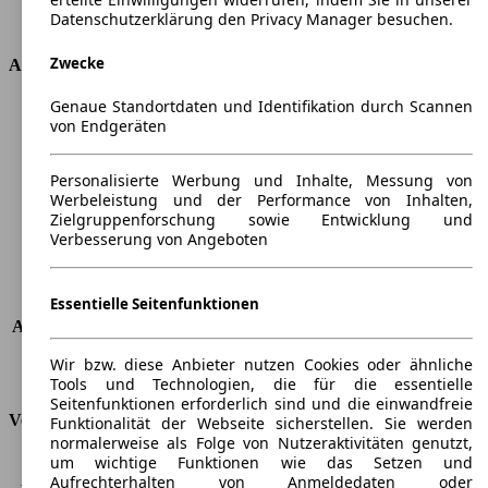
Datenschutzerklärung den Privacy Manager besuchen.
Antriebsart
Vorderradantrieb
Zwecke
Abmessungen
Genaue Standortdaten und Identifikation durch Scannen
Länge
4337 mm
von Endgeräten
Höhe
1497 mm
Breite
2020 mm
Personalisierte Werbung und Inhalte, Messung von
Radstand
-
Werbeleistung und der Performance von Inhalten,
Maximalgewicht
-
Zielgruppenforschung sowie Entwicklung und
Max. Zuladung
-
Verbesserung von Angeboten
Türen
3
Sitze
5
Dachlast
-
Essentielle Seitenfunktionen
Anhängelast (ungebremst)
650 kg
Anhängelast (gebremst)
1400 kg
Wir bzw. diese Anbieter nutzen Cookies oder ähnliche
Kofferraumvolumen
282 - 1144 l
Tools und Technologien, die für die essentielle
Seitenfunktionen erforderlich sind und die einwandfreie
Verbrauch
Funktionalität der Webseite sicherstellen. Sie werden
normalerweise als Folge von Nutzeraktivitäten genutzt,
um wichtige Funktionen wie das Setzen und
CO2 Emissionen*
169 g/km (komb.)
Aufrechterhalten von Anmeldedaten oder