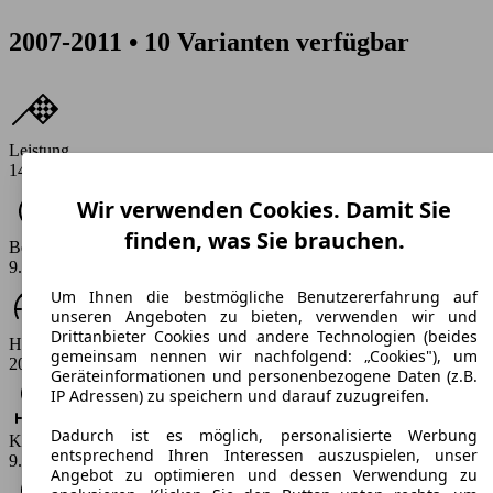
2007-2011 • 10 Varianten verfügbar
Leistung
145 PS
Wir verwenden Cookies. Damit Sie
finden, was Sie brauchen.
Beschleunigung (0-100 km/h)
9.2 s
Um Ihnen die bestmögliche Benutzererfahrung auf
unseren Angeboten zu bieten, verwenden wir und
Drittanbieter Cookies und andere Technologien (beides
Höchstgeschwindigkeit (km/h)
gemeinsam nennen wir nachfolgend: „Cookies"), um
206 km/h
Geräteinformationen und personenbezogene Daten (z.B.
IP Adressen) zu speichern und darauf zuzugreifen.
Dadurch ist es möglich, personalisierte Werbung
Kraftstoff-Verbrauch
entsprechend Ihren Interessen auszuspielen, unser
9.8 l/100km
Angebot zu optimieren und dessen Verwendung zu