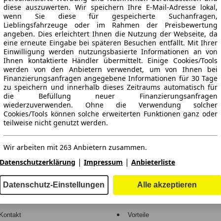
diese auszuwerten. Wir speichern Ihre E-Mail-Adresse lokal,
wenn Sie diese für gespeicherte Suchanfragen,
Lieblingsfahrzeuge oder im Rahmen der Preisbewertung
angeben. Dies erleichtert Ihnen die Nutzung der Webseite, da
eine erneute Eingabe bei späteren Besuchen entfällt. Mit Ihrer
Einwilligung werden nutzungsbasierte Informationen an von
Ihnen kontaktierte Händler übermittelt. Einige Cookies/Tools
werden von den Anbietern verwendet, um von Ihnen bei
Finanzierungsanfragen angegebene Informationen für 30 Tage
ne Gewähr.
zu speichern und innerhalb dieses Zeitraums automatisch für
die Befüllung neuer Finanzierungsanfragen
wiederzuverwenden. Ohne die Verwendung solcher
Cookies/Tools können solche erweiterten Funktionen ganz oder
teilweise nicht genutzt werden.
-Automarkt.
Wir arbeiten mit 263 Anbietern zusammen.
e
Händler
|
|
Datenschutzerklärung
Impressum
Anbieterliste
Hilfe
Anmelden
Datenschutz-Einstellungen
Alle akzeptieren
Kodex
Registrieren
Kontakt
Vorteile