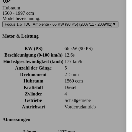
Hubraum
1560 - 1997 ccm
Modellbezeichnung
:
Focus 1.6 TDCi Ambiente - 66 KW (90 PS) (2007/11 - 2009/01)
▼
Motor & Leistung
KW (PS)
66 kW (90 PS)
Beschleunigung (0-100 km/h)
12,6s
Höchstgeschwindigkeit (km/h)
177 km/h
Anzahl der Gänge
5
Drehmoment
215 nm
Hubraum
1560 ccm
Kraftstoff
Diesel
Zylinder
4
Getriebe
Schaltgetriebe
Antriebsart
Vorderradantrieb
Abmessungen
Länge
4337 mm