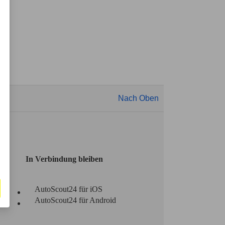
Nach Oben
In Verbindung bleiben
AutoScout24 für iOS
AutoScout24 für Android