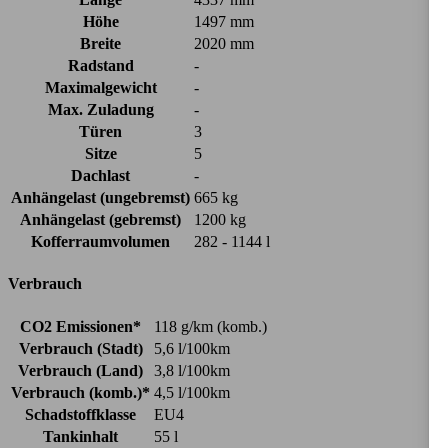
Höhe
1497 mm
Breite
2020 mm
Radstand
-
Maximalgewicht
-
Max. Zuladung
-
Türen
3
Sitze
5
Dachlast
-
Anhängelast (ungebremst)
665 kg
Anhängelast (gebremst)
1200 kg
Kofferraumvolumen
282 - 1144 l
Verbrauch
CO2 Emissionen*
118 g/km (komb.)
Verbrauch (Stadt)
5,6 l/100km
Verbrauch (Land)
3,8 l/100km
Verbrauch (komb.)*
4,5 l/100km
Schadstoffklasse
EU4
Tankinhalt
55 l