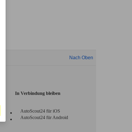
Nach Oben
In Verbindung bleiben
AutoScout24 für iOS
AutoScout24 für Android