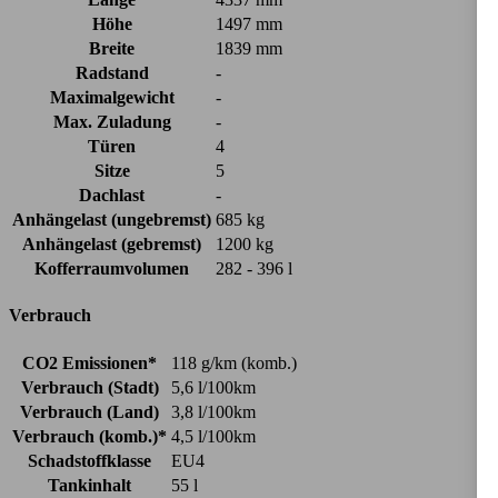
Höhe
1497 mm
Breite
1839 mm
Radstand
-
Maximalgewicht
-
Max. Zuladung
-
Türen
4
Sitze
5
Dachlast
-
Anhängelast (ungebremst)
685 kg
Anhängelast (gebremst)
1200 kg
Kofferraumvolumen
282 - 396 l
Verbrauch
CO2 Emissionen*
118 g/km (komb.)
Verbrauch (Stadt)
5,6 l/100km
Verbrauch (Land)
3,8 l/100km
Verbrauch (komb.)*
4,5 l/100km
Schadstoffklasse
EU4
Tankinhalt
55 l