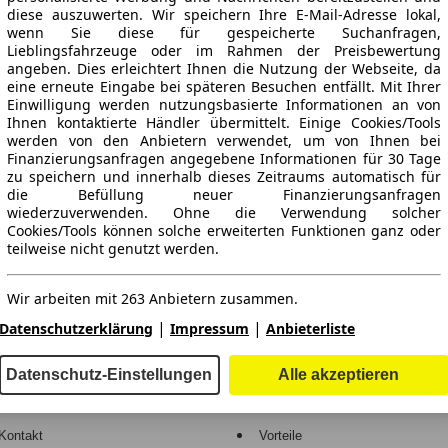
diese auszuwerten. Wir speichern Ihre E-Mail-Adresse lokal,
wenn Sie diese für gespeicherte Suchanfragen,
Lieblingsfahrzeuge oder im Rahmen der Preisbewertung
angeben. Dies erleichtert Ihnen die Nutzung der Webseite, da
eine erneute Eingabe bei späteren Besuchen entfällt. Mit Ihrer
Einwilligung werden nutzungsbasierte Informationen an von
Ihnen kontaktierte Händler übermittelt. Einige Cookies/Tools
werden von den Anbietern verwendet, um von Ihnen bei
Finanzierungsanfragen angegebene Informationen für 30 Tage
ne Gewähr.
zu speichern und innerhalb dieses Zeitraums automatisch für
die Befüllung neuer Finanzierungsanfragen
wiederzuverwenden. Ohne die Verwendung solcher
Cookies/Tools können solche erweiterten Funktionen ganz oder
teilweise nicht genutzt werden.
-Automarkt.
Wir arbeiten mit 263 Anbietern zusammen.
e
Händler
|
|
Datenschutzerklärung
Impressum
Anbieterliste
Hilfe
Anmelden
Datenschutz-Einstellungen
Alle akzeptieren
Kodex
Registrieren
Kontakt
Vorteile