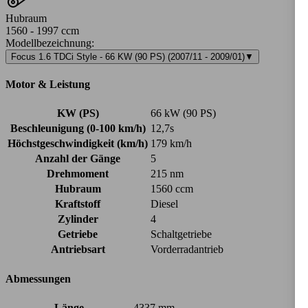
Hubraum
1560 - 1997 ccm
Modellbezeichnung
:
Focus 1.6 TDCi Style - 66 KW (90 PS) (2007/11 - 2009/01)
▼
Motor & Leistung
KW (PS)
66 kW (90 PS)
Beschleunigung (0-100 km/h)
12,7s
Höchstgeschwindigkeit (km/h)
179 km/h
Anzahl der Gänge
5
Drehmoment
215 nm
Hubraum
1560 ccm
Kraftstoff
Diesel
Zylinder
4
Getriebe
Schaltgetriebe
Antriebsart
Vorderradantrieb
Abmessungen
Länge
4337 mm