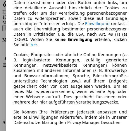
Daten zuzustimmen oder den Button unten links, um
eine detaillierte Auswahl hinsichtlich der Cookies zu
Hubraum
treffen oder um der Verarbeitung personenbezogener
1388 - 1999 ccm
Daten zu widersprechen, soweit diese auf Grundlage
Modellbezeichnung
:
berechtigter Interessen erfolgt. Die
Einwilligung
umfasst
Focus Turnier 1.4 16V Style+ - 59 KW (80 PS) (2009/09 - 2010/06)
▼
auch die Übermittlung bestimmter personenbezogener
Daten in Drittländer, u.a. die USA, nach Art. 49 (1) (a)
DSGVO. Wollen Sie
keine Einwilligung
erteilen, klicken
Motor & Leistung
Sie bitte
.
hier
KW (PS)
59 kW (80 PS)
Cookies, Endgeräte- oder ähnliche Online-Kennungen (z.
Beschleunigung (0-100 km/h)
14,4s
B. login-basierte Kennungen, zufällig generierte
Kennungen, netzwerkbasierte Kennungen) können
Höchstgeschwindigkeit (km/h)
164 km/h
zusammen mit anderen Informationen (z. B. Browsertyp
Anzahl der Gänge
5
und Browserinformationen, Sprache, Bildschirmgröße,
Drehmoment
124 nm
unterstützte Technologien usw.) auf Ihrem Endgerät
Hubraum
1388 ccm
gespeichert oder von dort ausgelesen werden, um es
Kraftstoff
Benzin
jedes Mal wiederzuerkennen, wenn es eine App oder
einer Webseite aufruft. Dies geschieht für einen oder
Zylinder
4
mehrere der hier aufgeführten Verarbeitungszwecke.
Getriebe
Schaltgetriebe
Antriebsart
Vorderradantrieb
Sie können Ihre Präferenzen jederzeit anpassen und
erteilte Einwilligungen widerrufen, indem Sie in unserer
Datenschutzerklärung den Privacy Manager besuchen.
Abmessungen