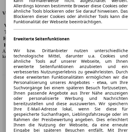
kann normalerweise nicht abgeschaltet werden.
Tankinhalt
55 l
Allerdings können bestimmte Browser diese Cookies oder
ähnliche Tools blockieren oder Sie darauf hinweisen. Das
Versicherungsklassen
Blockieren dieser Cookies oder ähnlicher Tools kann die
Funktionalität der Webseite beeinträchtigen.
Vollkasko
-
Teilkasko
-
Haftpflicht
-
Erweiterte Seitenfunktionen
HSN/TSN
8566/ABD
Wir bzw. Drittanbieter nutzen unterschiedliche
AutoScout24 GmbH übernimmt für die Richtigkeit der Angaben
technologische Mittel, darunter u.a. Cookies und
keine Gewähr.
ähnliche Tools auf unserer Webseite, um Ihnen
erweiterte Seitenfunktionen anzubieten und ein
Nach Oben
verbessertes Nutzungserlebnis zu gewährleisten. Durch
diese erweiterten Funktionalitäten ermöglichen wir die
Personalisierung unseres Angebotes - etwa, um Ihre
AutoScout24: Europaweit der größte Online-Automarkt.
Suchvorgänge bei einem späteren Besuch fortzusetzen,
Ihnen passende Angebote aus Ihrer Nähe anzuzeigen
oder personalisierte Werbung und Nachrichten
Unternehmen
bereitzustellen und diese auszuwerten. Wir speichern
Ihre E-Mail-Adresse lokal, wenn Sie diese für
gespeicherte Suchanfragen, Lieblingsfahrzeuge oder im
Über AutoScout24
Rahmen der Preisbewertung angeben. Dies erleichtert
Ihnen die Nutzung der Webseite, da eine erneute
Presse
Eingabe bei späteren Besuchen entfällt. Mit Ihrer