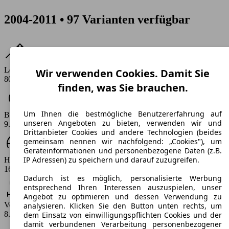
2004-2011 • 97 Varianten verfügbar
Leistung
Wir verwenden Cookies. Damit Sie
80 - 145 PS
finden, was Sie brauchen.
Um Ihnen die bestmögliche Benutzererfahrung auf
Beschleunigung (0-100 km/h)
unseren Angeboten zu bieten, verwenden wir und
9.4 - 14.4 s
Drittanbieter Cookies und andere Technologien (beides
gemeinsam nennen wir nachfolgend: „Cookies"), um
Geräteinformationen und personenbezogene Daten (z.B.
IP Adressen) zu speichern und darauf zuzugreifen.
Höchstgeschwindigkeit (km/h)
164 - 206 km/h
Dadurch ist es möglich, personalisierte Werbung
entsprechend Ihren Interessen auszuspielen, unser
Angebot zu optimieren und dessen Verwendung zu
Verbrauch
analysieren. Klicken Sie den Button unten rechts, um
8.7 - 11.2 l/100km
dem Einsatz von einwilligungspflichten Cookies und der
damit verbundenen Verarbeitung personenbezogener