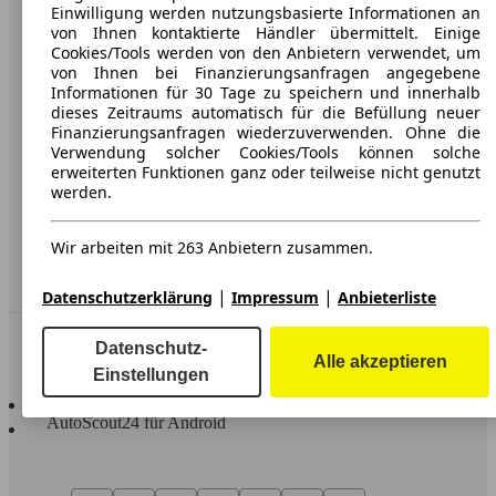
Karriere
Einwilligung werden nutzungsbasierte Informationen an
von Ihnen kontaktierte Händler übermittelt. Einige
Werbung
Cookies/Tools werden von den Anbietern verwendet, um
von Ihnen bei Finanzierungsanfragen angegebene
AGB
Informationen für 30 Tage zu speichern und innerhalb
dieses Zeitraums automatisch für die Befüllung neuer
Datenschutz
Finanzierungsanfragen wiederzuverwenden. Ohne die
Verwendung solcher Cookies/Tools können solche
Impressum
erweiterten Funktionen ganz oder teilweise nicht genutzt
werden.
Erklärung zur Barrierefreiheit
Wir arbeiten mit 263 Anbietern zusammen.
Service
Händler
|
|
Datenschutzerklärung
Impressum
Anbieterliste
In Verbindung bleiben
Datenschutz-
Alle akzeptieren
Einstellungen
AutoScout24 für iOS
AutoScout24 für Android