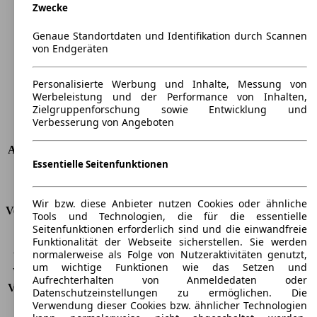
Zwecke
Länge
4468 mm
Höhe
1503 mm
Genaue Standortdaten und Identifikation durch Scannen
Breite
2020 mm
von Endgeräten
Radstand
-
Maximalgewicht
-
Personalisierte Werbung und Inhalte, Messung von
Max. Zuladung
-
Werbeleistung und der Performance von Inhalten,
Türen
5
Zielgruppenforschung sowie Entwicklung und
Sitze
5
Verbesserung von Angeboten
Dachlast
-
Anhängelast (ungebremst)
635 kg
Essentielle Seitenfunktionen
Anhängelast (gebremst)
700 kg
Kofferraumvolumen
482 - 1525 l
Wir bzw. diese Anbieter nutzen Cookies oder ähnliche
Verbrauch
Tools und Technologien, die für die essentielle
Seitenfunktionen erforderlich sind und die einwandfreie
CO2 Emissionen*
157 g/km (komb.)
Funktionalität der Webseite sicherstellen. Sie werden
normalerweise als Folge von Nutzeraktivitäten genutzt,
Verbrauch (Stadt)
8,7 l/100km
um wichtige Funktionen wie das Setzen und
Verbrauch (Land)
5,4 l/100km
Aufrechterhalten von Anmeldedaten oder
Verbrauch (komb.)*
6,6 l/100km
Datenschutzeinstellungen zu ermöglichen. Die
Schadstoffklasse
EU4
Verwendung dieser Cookies bzw. ähnlicher Technologien