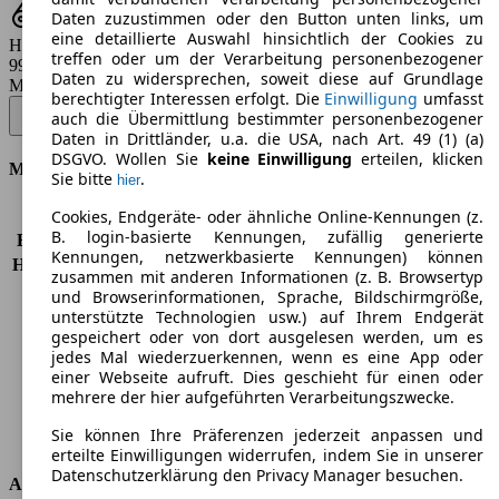
Daten zuzustimmen oder den Button unten links, um
eine detaillierte Auswahl hinsichtlich der Cookies zu
Hubraum
treffen oder um der Verarbeitung personenbezogener
998 - 2261 ccm
Daten zu widersprechen, soweit diese auf Grundlage
Modellbezeichnung
:
berechtigter Interessen erfolgt. Die
Einwilligung
umfasst
Focus Turnier 1.0 EcoBoost Hybrid TITANIUM EDITION - 92 KW (125
auch die Übermittlung bestimmter personenbezogener
PS) (Seit 2024/07)
▼
Daten in Drittländer, u.a. die USA, nach Art. 49 (1) (a)
DSGVO. Wollen Sie
keine Einwilligung
erteilen, klicken
Motor & Leistung
Sie bitte
.
hier
Cookies, Endgeräte- oder ähnliche Online-Kennungen (z.
KW (PS)
92 kW (125 PS)
B. login-basierte Kennungen, zufällig generierte
Beschleunigung (0-100 km/h)
10,4s
Kennungen, netzwerkbasierte Kennungen) können
Höchstgeschwindigkeit (km/h)
198 km/h
zusammen mit anderen Informationen (z. B. Browsertyp
Anzahl der Gänge
6
und Browserinformationen, Sprache, Bildschirmgröße,
Drehmoment
170 nm
unterstützte Technologien usw.) auf Ihrem Endgerät
gespeichert oder von dort ausgelesen werden, um es
Hubraum
999 ccm
jedes Mal wiederzuerkennen, wenn es eine App oder
Kraftstoff
Benzin
einer Webseite aufruft. Dies geschieht für einen oder
Zylinder
3
mehrere der hier aufgeführten Verarbeitungszwecke.
Getriebe
Schaltgetriebe
Sie können Ihre Präferenzen jederzeit anpassen und
Antriebsart
Vorderradantrieb
erteilte Einwilligungen widerrufen, indem Sie in unserer
Datenschutzerklärung den Privacy Manager besuchen.
Abmessungen