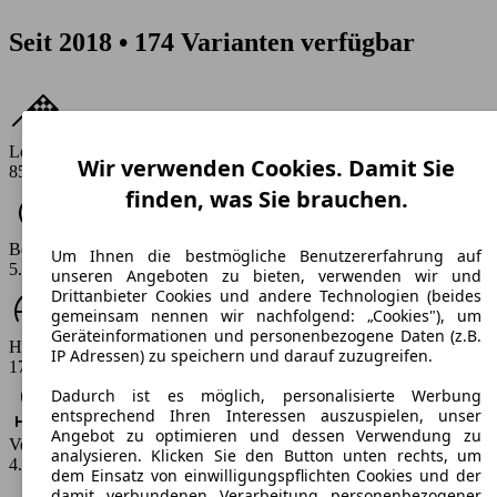
Seit 2018 • 174 Varianten verfügbar
Leistung
Wir verwenden Cookies. Damit Sie
85 - 280 PS
finden, was Sie brauchen.
Beschleunigung (0-100 km/h)
Um Ihnen die bestmögliche Benutzererfahrung auf
5.8 - 13.9 s
unseren Angeboten zu bieten, verwenden wir und
Drittanbieter Cookies und andere Technologien (beides
gemeinsam nennen wir nachfolgend: „Cookies"), um
Geräteinformationen und personenbezogene Daten (z.B.
Höchstgeschwindigkeit (km/h)
IP Adressen) zu speichern und darauf zuzugreifen.
175 - 250 km/h
Dadurch ist es möglich, personalisierte Werbung
entsprechend Ihren Interessen auszuspielen, unser
Angebot zu optimieren und dessen Verwendung zu
Verbrauch
analysieren. Klicken Sie den Button unten rechts, um
4.7 - 11.6 l/100km
dem Einsatz von einwilligungspflichten Cookies und der
damit verbundenen Verarbeitung personenbezogener