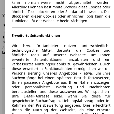
kann normalerweise nicht abgeschaltet werden.
Tankinhalt
52 l
Allerdings können bestimmte Browser diese Cookies oder
ähnliche Tools blockieren oder Sie darauf hinweisen. Das
Versicherungsklassen
Blockieren dieser Cookies oder ähnlicher Tools kann die
Funktionalität der Webseite beeinträchtigen.
Vollkasko
-
Teilkasko
-
Erweiterte Seitenfunktionen
Haftpflicht
-
HSN/TSN
8566/BUC
Wir bzw. Drittanbieter nutzen unterschiedliche
AutoScout24 GmbH übernimmt für die Richtigkeit der Angaben
technologische Mittel, darunter u.a. Cookies und
keine Gewähr.
ähnliche Tools auf unserer Webseite, um Ihnen
erweiterte Seitenfunktionen anzubieten und ein
Nach Oben
verbessertes Nutzungserlebnis zu gewährleisten. Durch
diese erweiterten Funktionalitäten ermöglichen wir die
Personalisierung unseres Angebotes - etwa, um Ihre
Suchvorgänge bei einem späteren Besuch fortzusetzen,
AutoScout24: Europaweit der größte Online-Automarkt.
Ihnen passende Angebote aus Ihrer Nähe anzuzeigen
oder personalisierte Werbung und Nachrichten
bereitzustellen und diese auszuwerten. Wir speichern
Unternehmen
Ihre E-Mail-Adresse lokal, wenn Sie diese für
gespeicherte Suchanfragen, Lieblingsfahrzeuge oder im
Über AutoScout24
Rahmen der Preisbewertung angeben. Dies erleichtert
Ihnen die Nutzung der Webseite, da eine erneute
Presse