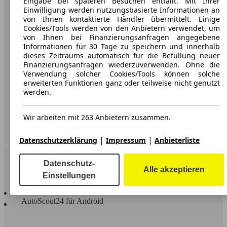
Eingabe bei späteren Besuchen entfällt. Mit Ihrer
Einwilligung werden nutzungsbasierte Informationen an
Karriere
von Ihnen kontaktierte Händler übermittelt. Einige
Cookies/Tools werden von den Anbietern verwendet, um
Werbung
von Ihnen bei Finanzierungsanfragen angegebene
Informationen für 30 Tage zu speichern und innerhalb
AGB
dieses Zeitraums automatisch für die Befüllung neuer
Finanzierungsanfragen wiederzuverwenden. Ohne die
Datenschutz
Verwendung solcher Cookies/Tools können solche
Impressum
erweiterten Funktionen ganz oder teilweise nicht genutzt
werden.
Erklärung zur Barrierefreiheit
Wir arbeiten mit 263 Anbietern zusammen.
Service
Händler
|
|
Datenschutzerklärung
Impressum
Anbieterliste
In Verbindung bleiben
Datenschutz-
Alle akzeptieren
Einstellungen
AutoScout24 für iOS
AutoScout24 für Android