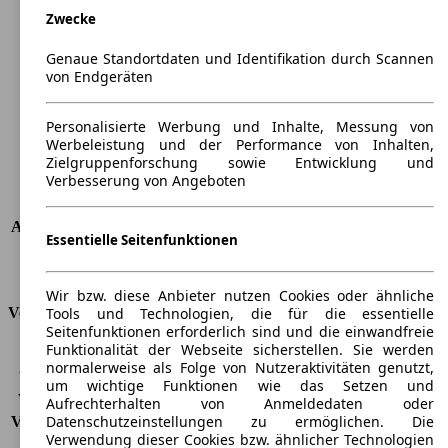
Zwecke
Länge
4672 mm
Höhe
1469 mm
Genaue Standortdaten und Identifikation durch Scannen
Breite
1844 mm
von Endgeräten
Radstand
-
Maximalgewicht
-
Personalisierte Werbung und Inhalte, Messung von
Max. Zuladung
-
Werbeleistung und der Performance von Inhalten,
Türen
5
Zielgruppenforschung sowie Entwicklung und
Verbesserung von Angeboten
Sitze
5
Dachlast
-
Anhängelast (ungebremst)
705 kg
Essentielle Seitenfunktionen
Anhängelast (gebremst)
1000 kg
Kofferraumvolumen
635 - 1653 l
Wir bzw. diese Anbieter nutzen Cookies oder ähnliche
Tools und Technologien, die für die essentielle
Verbrauch
Seitenfunktionen erforderlich sind und die einwandfreie
Funktionalität der Webseite sicherstellen. Sie werden
CO2 Emissionen*
-
normalerweise als Folge von Nutzeraktivitäten genutzt,
Verbrauch (Stadt)
-
um wichtige Funktionen wie das Setzen und
Verbrauch (Land)
-
Aufrechterhalten von Anmeldedaten oder
Datenschutzeinstellungen zu ermöglichen. Die
Verbrauch (komb.)*
-
Verwendung dieser Cookies bzw. ähnlicher Technologien
Schadstoffklasse
EU6d