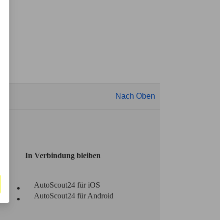
Nach Oben
In Verbindung bleiben
AutoScout24 für iOS
AutoScout24 für Android