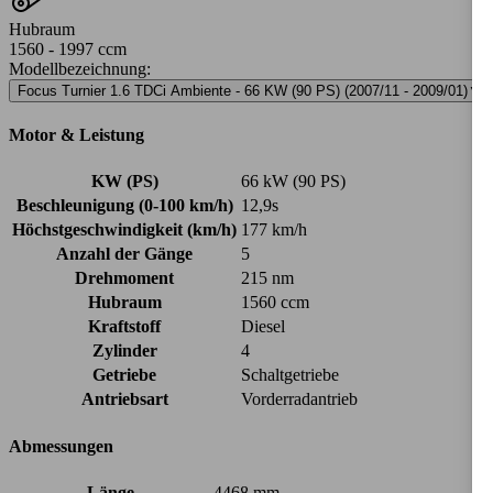
Hubraum
1560 - 1997 ccm
Modellbezeichnung
:
Focus Turnier 1.6 TDCi Ambiente - 66 KW (90 PS) (2007/11 - 2009/01)
▼
Motor & Leistung
KW (PS)
66 kW (90 PS)
Beschleunigung (0-100 km/h)
12,9s
Höchstgeschwindigkeit (km/h)
177 km/h
Anzahl der Gänge
5
Drehmoment
215 nm
Hubraum
1560 ccm
Kraftstoff
Diesel
Zylinder
4
Getriebe
Schaltgetriebe
Antriebsart
Vorderradantrieb
Abmessungen
Länge
4468 mm