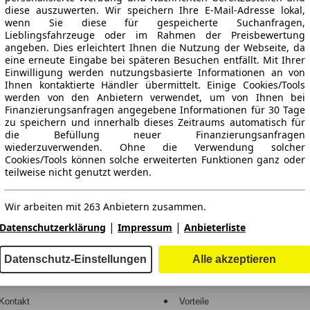
diese auszuwerten. Wir speichern Ihre E-Mail-Adresse lokal,
wenn Sie diese für gespeicherte Suchanfragen,
Lieblingsfahrzeuge oder im Rahmen der Preisbewertung
angeben. Dies erleichtert Ihnen die Nutzung der Webseite, da
eine erneute Eingabe bei späteren Besuchen entfällt. Mit Ihrer
Einwilligung werden nutzungsbasierte Informationen an von
Ihnen kontaktierte Händler übermittelt. Einige Cookies/Tools
werden von den Anbietern verwendet, um von Ihnen bei
Finanzierungsanfragen angegebene Informationen für 30 Tage
ne Gewähr.
zu speichern und innerhalb dieses Zeitraums automatisch für
die Befüllung neuer Finanzierungsanfragen
wiederzuverwenden. Ohne die Verwendung solcher
Cookies/Tools können solche erweiterten Funktionen ganz oder
teilweise nicht genutzt werden.
-Automarkt.
Wir arbeiten mit 263 Anbietern zusammen.
e
Händler
|
|
Datenschutzerklärung
Impressum
Anbieterliste
Hilfe
Anmelden
Datenschutz-Einstellungen
Alle akzeptieren
Kodex
Registrieren
Kontakt
Vorteile