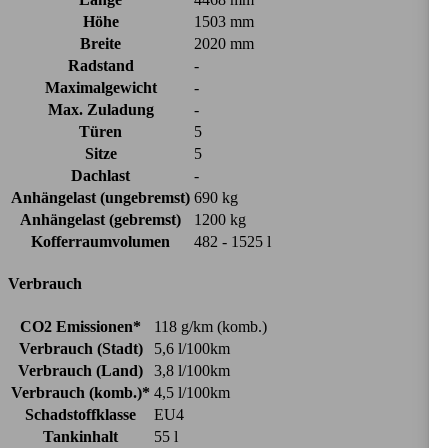
Höhe
1503 mm
Breite
2020 mm
Radstand
-
Maximalgewicht
-
Max. Zuladung
-
Türen
5
Sitze
5
Dachlast
-
Anhängelast (ungebremst)
690 kg
Anhängelast (gebremst)
1200 kg
Kofferraumvolumen
482 - 1525 l
Verbrauch
CO2 Emissionen*
118 g/km (komb.)
Verbrauch (Stadt)
5,6 l/100km
Verbrauch (Land)
3,8 l/100km
Verbrauch (komb.)*
4,5 l/100km
Schadstoffklasse
EU4
Tankinhalt
55 l