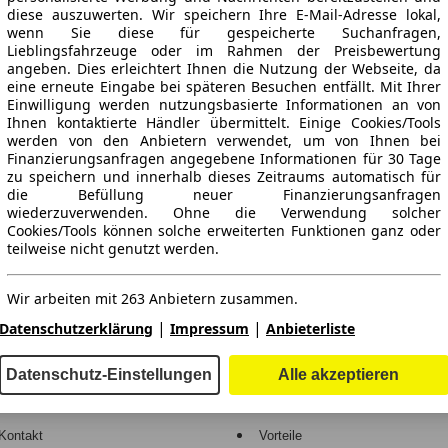
diese auszuwerten. Wir speichern Ihre E-Mail-Adresse lokal,
wenn Sie diese für gespeicherte Suchanfragen,
Lieblingsfahrzeuge oder im Rahmen der Preisbewertung
angeben. Dies erleichtert Ihnen die Nutzung der Webseite, da
eine erneute Eingabe bei späteren Besuchen entfällt. Mit Ihrer
Einwilligung werden nutzungsbasierte Informationen an von
Ihnen kontaktierte Händler übermittelt. Einige Cookies/Tools
werden von den Anbietern verwendet, um von Ihnen bei
Finanzierungsanfragen angegebene Informationen für 30 Tage
ne Gewähr.
zu speichern und innerhalb dieses Zeitraums automatisch für
die Befüllung neuer Finanzierungsanfragen
wiederzuverwenden. Ohne die Verwendung solcher
Cookies/Tools können solche erweiterten Funktionen ganz oder
teilweise nicht genutzt werden.
-Automarkt.
Wir arbeiten mit 263 Anbietern zusammen.
e
Händler
|
|
Datenschutzerklärung
Impressum
Anbieterliste
Hilfe
Anmelden
Datenschutz-Einstellungen
Alle akzeptieren
Kodex
Registrieren
Kontakt
Vorteile