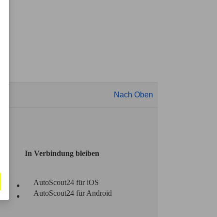
Nach Oben
In Verbindung bleiben
AutoScout24 für iOS
AutoScout24 für Android