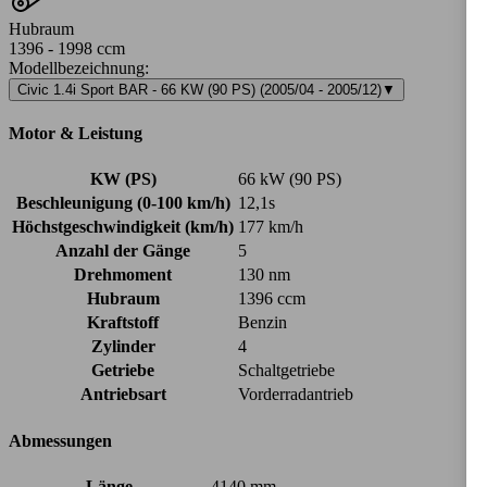
Hubraum
1396 - 1998 ccm
Modellbezeichnung
:
Civic 1.4i Sport BAR - 66 KW (90 PS) (2005/04 - 2005/12)
▼
Motor & Leistung
KW (PS)
66 kW (90 PS)
Beschleunigung (0-100 km/h)
12,1s
Höchstgeschwindigkeit (km/h)
177 km/h
Anzahl der Gänge
5
Drehmoment
130 nm
Hubraum
1396 ccm
Kraftstoff
Benzin
Zylinder
4
Getriebe
Schaltgetriebe
Antriebsart
Vorderradantrieb
Abmessungen
Länge
4140 mm