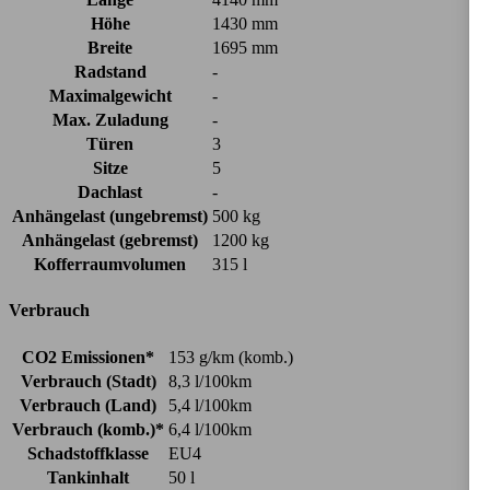
Höhe
1430 mm
Breite
1695 mm
Radstand
-
Maximalgewicht
-
Max. Zuladung
-
Türen
3
Sitze
5
Dachlast
-
Anhängelast (ungebremst)
500 kg
Anhängelast (gebremst)
1200 kg
Kofferraumvolumen
315 l
Verbrauch
CO2 Emissionen*
153 g/km (komb.)
Verbrauch (Stadt)
8,3 l/100km
Verbrauch (Land)
5,4 l/100km
Verbrauch (komb.)*
6,4 l/100km
Schadstoffklasse
EU4
Tankinhalt
50 l