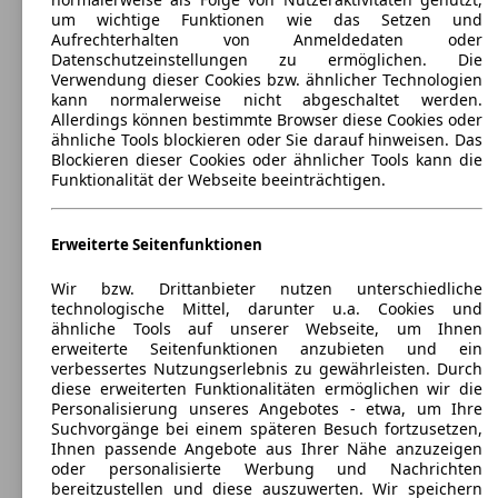
um wichtige Funktionen wie das Setzen und
Aufrechterhalten von Anmeldedaten oder
Datenschutzeinstellungen zu ermöglichen. Die
Verwendung dieser Cookies bzw. ähnlicher Technologien
Hyundai KONA Diesel
(
2018 - 2021
)
kann normalerweise nicht abgeschaltet werden.
Allerdings können bestimmte Browser diese Cookies oder
Maße (L/B/H):
ähnliche Tools blockieren oder Sie darauf hinweisen. Das
ab 4185 x 1800 x 1558 mm
Blockieren dieser Cookies oder ähnlicher Tools kann die
Leistung:
Funktionalität der Webseite beeinträchtigen.
93 KW (126 PS)
Türen:
5
Erweiterte Seitenfunktionen
Sitze:
5
Kofferraum:
Wir bzw. Drittanbieter nutzen unterschiedliche
361 - 1156 Liter
technologische Mittel, darunter u.a. Cookies und
ähnliche Tools auf unserer Webseite, um Ihnen
erweiterte Seitenfunktionen anzubieten und ein
verbessertes Nutzungserlebnis zu gewährleisten. Durch
diese erweiterten Funktionalitäten ermöglichen wir die
Personalisierung unseres Angebotes - etwa, um Ihre
Suchvorgänge bei einem späteren Besuch fortzusetzen,
Ihnen passende Angebote aus Ihrer Nähe anzuzeigen
Hyundai KONA
(
2017 - 2023
)
oder personalisierte Werbung und Nachrichten
bereitzustellen und diese auszuwerten. Wir speichern