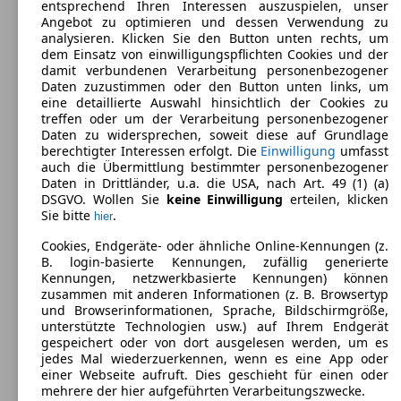
entsprechend Ihren Interessen auszuspielen, unser
5
Angebot zu optimieren und dessen Verwendung zu
Sitze:
analysieren. Klicken Sie den Button unten rechts, um
5
dem Einsatz von einwilligungspflichten Cookies und der
Kofferraum:
damit verbundenen Verarbeitung personenbezogener
466 - 1300 Liter
Daten zuzustimmen oder den Button unten links, um
Anhängelast:
eine detaillierte Auswahl hinsichtlich der Cookies zu
1010 - 1300 kg
treffen oder um der Verarbeitung personenbezogener
Daten zu widersprechen, soweit diese auf Grundlage
berechtigter Interessen erfolgt. Die
Einwilligung
umfasst
auch die Übermittlung bestimmter personenbezogener
Daten in Drittländer, u.a. die USA, nach Art. 49 (1) (a)
DSGVO. Wollen Sie
keine Einwilligung
erteilen, klicken
Sie bitte
.
hier
Hyundai KONA Hybrid
(
2019 - 2023
)
Cookies, Endgeräte- oder ähnliche Online-Kennungen (z.
B. login-basierte Kennungen, zufällig generierte
Maße (L/B/H):
Kennungen, netzwerkbasierte Kennungen) können
ab 4185 x 1800 x 1565 mm
zusammen mit anderen Informationen (z. B. Browsertyp
Leistung:
und Browserinformationen, Sprache, Bildschirmgröße,
77 KW (105 PS)
unterstützte Technologien usw.) auf Ihrem Endgerät
Türen:
gespeichert oder von dort ausgelesen werden, um es
5
jedes Mal wiederzuerkennen, wenn es eine App oder
Sitze:
einer Webseite aufruft. Dies geschieht für einen oder
5
mehrere der hier aufgeführten Verarbeitungszwecke.
Kofferraum: