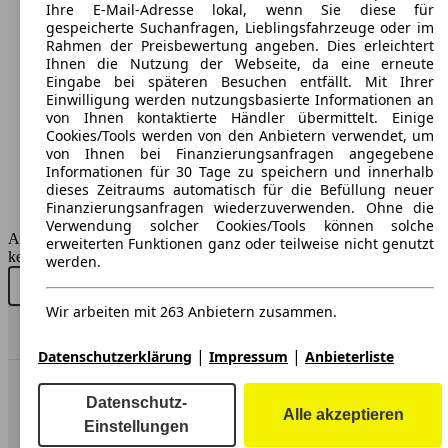
Maße (L/B/H):
Ihre E-Mail-Adresse lokal, wenn Sie diese für
ab 4190 x 1800 x 1558 mm
gespeicherte Suchanfragen, Lieblingsfahrzeuge oder im
Leistung:
Rahmen der Preisbewertung angeben. Dies erleichtert
147 KW (200 PS)
Ihnen die Nutzung der Webseite, da eine erneute
Türen:
Eingabe bei späteren Besuchen entfällt. Mit Ihrer
5
Einwilligung werden nutzungsbasierte Informationen an
Sitze:
von Ihnen kontaktierte Händler übermittelt. Einige
5
Cookies/Tools werden von den Anbietern verwendet, um
Kofferraum:
von Ihnen bei Finanzierungsanfragen angegebene
361 - 1156 Liter
Informationen für 30 Tage zu speichern und innerhalb
Anhängelast:
dieses Zeitraums automatisch für die Befüllung neuer
1200 - 1600 kg
Finanzierungsanfragen wiederzuverwenden. Ohne die
Verwendung solcher Cookies/Tools können solche
AutoScout24 GmbH übernimmt für die Richtigkeit der Angaben
erweiterten Funktionen ganz oder teilweise nicht genutzt
keine Gewähr.
werden.
Neu kaufen
Gebraucht kaufen
Wir arbeiten mit 263 Anbietern zusammen.
Nach Oben
|
|
Datenschutzerklärung
Impressum
Anbieterliste
AutoScout24: Europaweit der größte Online-Automarkt.
Datenschutz-
Alle akzeptieren
Einstellungen