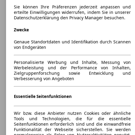
361 - 1156 Liter
Sie können Ihre Präferenzen jederzeit anpassen und
Anhängelast:
erteilte Einwilligungen widerrufen, indem Sie in unserer
1300 kg
Datenschutzerklärung den Privacy Manager besuchen.
Zwecke
Genaue Standortdaten und Identifikation durch Scannen
von Endgeräten
Hyundai KONA EV
(
2018 - 2023
)
Personalisierte Werbung und Inhalte, Messung von
Maße (L/B/H):
Werbeleistung und der Performance von Inhalten,
ab 4193 x 1800 x 1570 mm
Zielgruppenforschung sowie Entwicklung und
Leistung:
Verbesserung von Angeboten
125 KW (170 PS)
Türen:
5
Essentielle Seitenfunktionen
Sitze:
5
Kofferraum:
Wir bzw. diese Anbieter nutzen Cookies oder ähnliche
332 - 1114 Liter
Tools und Technologien, die für die essentielle
Seitenfunktionen erforderlich sind und die einwandfreie
Funktionalität der Webseite sicherstellen. Sie werden
normalerweise als Folge von Nutzeraktivitäten genutzt,