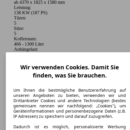
ab 4370 x 1825 x 1580 mm
Leistung:
138 KW (187 PS)
Türen:
5
Sitze:
5
Kofferraum:
466 - 1300 Liter
Anhängelast:
300 - 750 kg
Wir verwenden Cookies. Damit Sie
finden, was Sie brauchen.
Um Ihnen die bestmögliche Benutzererfahrung auf
Hyundai KONA Hybrid
(
Seit 2023
)
unseren Angeboten zu bieten, verwenden wir und
Drittanbieter Cookies und andere Technologien (beides
gemeinsam nennen wir nachfolgend: „Cookies"), um
Maße (L/B/H):
Geräteinformationen und personenbezogene Daten (z.B.
ab 4368 x 1825 x 1585 mm
IP Adressen) zu speichern und darauf zuzugreifen.
Leistung:
73 KW (99 PS)
Dadurch ist es möglich, personalisierte Werbung
Türen: