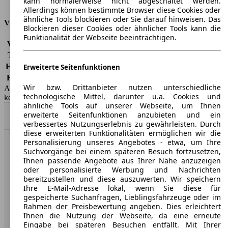
kann normalerweise nicht abgeschaltet werden.
Tankinhalt
62 l
Allerdings können bestimmte Browser diese Cookies oder
ähnliche Tools blockieren oder Sie darauf hinweisen. Das
Versicherungsklassen
Blockieren dieser Cookies oder ähnlicher Tools kann die
Funktionalität der Webseite beeinträchtigen.
Vollkasko
-
Teilkasko
-
Haftpflicht
-
Erweiterte Seitenfunktionen
HSN/TSN
1349/ADW
Wir bzw. Drittanbieter nutzen unterschiedliche
AutoScout24 GmbH übernimmt für die Richtigkeit der Angaben
technologische Mittel, darunter u.a. Cookies und
keine Gewähr.
ähnliche Tools auf unserer Webseite, um Ihnen
erweiterte Seitenfunktionen anzubieten und ein
Nach Oben
verbessertes Nutzungserlebnis zu gewährleisten. Durch
diese erweiterten Funktionalitäten ermöglichen wir die
Personalisierung unseres Angebotes - etwa, um Ihre
AutoScout24: Europaweit der größte Online-Automarkt.
Suchvorgänge bei einem späteren Besuch fortzusetzen,
Ihnen passende Angebote aus Ihrer Nähe anzuzeigen
oder personalisierte Werbung und Nachrichten
Unternehmen
bereitzustellen und diese auszuwerten. Wir speichern
Ihre E-Mail-Adresse lokal, wenn Sie diese für
gespeicherte Suchanfragen, Lieblingsfahrzeuge oder im
Über AutoScout24
Rahmen der Preisbewertung angeben. Dies erleichtert
Ihnen die Nutzung der Webseite, da eine erneute
Presse
Eingabe bei späteren Besuchen entfällt. Mit Ihrer