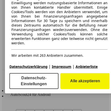
Karriere
Einwilligung werden nutzungsbasierte Informationen an
von Ihnen kontaktierte Händler übermittelt. Einige
Werbung
Cookies/Tools werden von den Anbietern verwendet, um
von Ihnen bei Finanzierungsanfragen angegebene
AGB
Informationen für 30 Tage zu speichern und innerhalb
dieses Zeitraums automatisch für die Befüllung neuer
Datenschutz
Finanzierungsanfragen wiederzuverwenden. Ohne die
Verwendung solcher Cookies/Tools können solche
Impressum
erweiterten Funktionen ganz oder teilweise nicht genutzt
werden.
Erklärung zur Barrierefreiheit
Wir arbeiten mit 263 Anbietern zusammen.
Service
Händler
|
|
Datenschutzerklärung
Impressum
Anbieterliste
In Verbindung bleiben
Datenschutz-
Alle akzeptieren
Einstellungen
AutoScout24 für iOS
AutoScout24 für Android