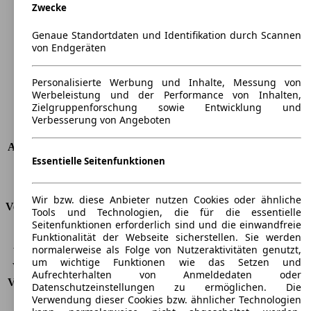
Zwecke
Länge
4475 mm
Höhe
1645 mm
Genaue Standortdaten und Identifikation durch Scannen
Breite
1850 mm
von Endgeräten
Radstand
-
Maximalgewicht
-
Personalisierte Werbung und Inhalte, Messung von
Max. Zuladung
-
Werbeleistung und der Performance von Inhalten,
Türen
5
Zielgruppenforschung sowie Entwicklung und
Sitze
5
Verbesserung von Angeboten
Dachlast
-
Anhängelast (ungebremst)
750 kg
Essentielle Seitenfunktionen
Anhängelast (gebremst)
2200 kg
Kofferraumvolumen
513 - 1503 l
Wir bzw. diese Anbieter nutzen Cookies oder ähnliche
Verbrauch
Tools und Technologien, die für die essentielle
Seitenfunktionen erforderlich sind und die einwandfreie
CO2 Emissionen*
127 g/km (komb.)
Funktionalität der Webseite sicherstellen. Sie werden
normalerweise als Folge von Nutzeraktivitäten genutzt,
Verbrauch (Stadt)
5,6 l/100km
um wichtige Funktionen wie das Setzen und
Verbrauch (Land)
4,4 l/100km
Aufrechterhalten von Anmeldedaten oder
Verbrauch (komb.)*
4,8 l/100km
Datenschutzeinstellungen zu ermöglichen. Die
Schadstoffklasse
EU6
Verwendung dieser Cookies bzw. ähnlicher Technologien