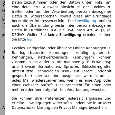
Daten zuzustimmen oder den Button unten links, um
eine detaillierte Auswahl hinsichtlich der Cookies zu
Hubraum
treffen oder um der Verarbeitung personenbezogener
1598 - 1995 ccm
Daten zu widersprechen, soweit diese auf Grundlage
Modellbezeichnung
:
berechtigter Interessen erfolgt. Die
Einwilligung
umfasst
Tucson 2.0 CRDi 2WD Trend - 100 KW (136 PS) (2015/07 - 2018/07)
▼
auch die Übermittlung bestimmter personenbezogener
Daten in Drittländer, u.a. die USA, nach Art. 49 (1) (a)
DSGVO. Wollen Sie
keine Einwilligung
erteilen, klicken
Motor & Leistung
Sie bitte
.
hier
KW (PS)
100 kW (136 PS)
Cookies, Endgeräte- oder ähnliche Online-Kennungen (z.
Beschleunigung (0-100 km/h)
10,6s
B. login-basierte Kennungen, zufällig generierte
Kennungen, netzwerkbasierte Kennungen) können
Höchstgeschwindigkeit (km/h)
186 km/h
zusammen mit anderen Informationen (z. B. Browsertyp
Anzahl der Gänge
6
und Browserinformationen, Sprache, Bildschirmgröße,
Drehmoment
373 nm
unterstützte Technologien usw.) auf Ihrem Endgerät
Hubraum
1995 ccm
gespeichert oder von dort ausgelesen werden, um es
Kraftstoff
Diesel
jedes Mal wiederzuerkennen, wenn es eine App oder
einer Webseite aufruft. Dies geschieht für einen oder
Zylinder
4
mehrere der hier aufgeführten Verarbeitungszwecke.
Getriebe
Schaltgetriebe
Antriebsart
Vorderradantrieb
Sie können Ihre Präferenzen jederzeit anpassen und
erteilte Einwilligungen widerrufen, indem Sie in unserer
Datenschutzerklärung den Privacy Manager besuchen.
Abmessungen