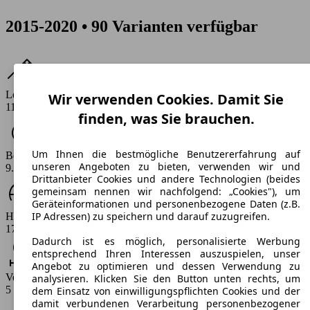
2015-2020 • 90 Varianten verfügbar
Leistung
Wir verwenden Cookies. Damit Sie
116 - 185 PS
finden, was Sie brauchen.
Um Ihnen die bestmögliche Benutzererfahrung auf
Beschleunigung (0-100 km/h)
unseren Angeboten zu bieten, verwenden wir und
9.5 - 13.7 s
Drittanbieter Cookies und andere Technologien (beides
gemeinsam nennen wir nachfolgend: „Cookies"), um
Geräteinformationen und personenbezogene Daten (z.B.
IP Adressen) zu speichern und darauf zuzugreifen.
Höchstgeschwindigkeit (km/h)
175 - 201 km/h
Dadurch ist es möglich, personalisierte Werbung
entsprechend Ihren Interessen auszuspielen, unser
Angebot zu optimieren und dessen Verwendung zu
Verbrauch
analysieren. Klicken Sie den Button unten rechts, um
5 - 8 l/100km
dem Einsatz von einwilligungspflichten Cookies und der
damit verbundenen Verarbeitung personenbezogener