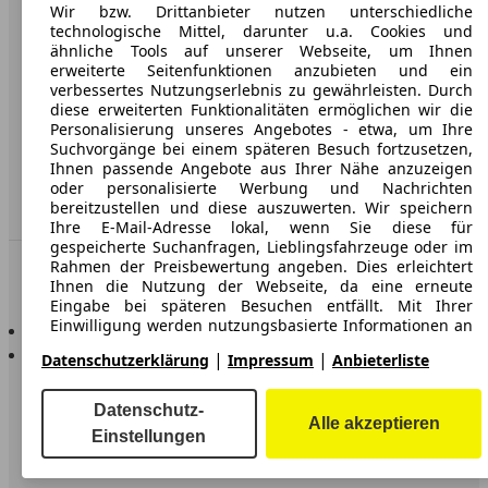
Wir bzw. Drittanbieter nutzen unterschiedliche
AGB
technologische Mittel, darunter u.a. Cookies und
ähnliche Tools auf unserer Webseite, um Ihnen
Datenschutz
erweiterte Seitenfunktionen anzubieten und ein
verbessertes Nutzungserlebnis zu gewährleisten. Durch
Impressum
diese erweiterten Funktionalitäten ermöglichen wir die
Personalisierung unseres Angebotes - etwa, um Ihre
Erklärung zur Barrierefreiheit
Suchvorgänge bei einem späteren Besuch fortzusetzen,
Ihnen passende Angebote aus Ihrer Nähe anzuzeigen
Service
oder personalisierte Werbung und Nachrichten
bereitzustellen und diese auszuwerten. Wir speichern
Händler
Ihre E-Mail-Adresse lokal, wenn Sie diese für
gespeicherte Suchanfragen, Lieblingsfahrzeuge oder im
Rahmen der Preisbewertung angeben. Dies erleichtert
In Verbindung bleiben
Ihnen die Nutzung der Webseite, da eine erneute
Eingabe bei späteren Besuchen entfällt. Mit Ihrer
AutoScout24 für iOS
Einwilligung werden nutzungsbasierte Informationen an
von Ihnen kontaktierte Händler übermittelt. Einige
AutoScout24 für Android
|
|
Datenschutzerklärung
Impressum
Anbieterliste
Cookies/Tools werden von den Anbietern verwendet, um
von Ihnen bei Finanzierungsanfragen angegebene
Informationen für 30 Tage zu speichern und innerhalb
Datenschutz-
dieses Zeitraums automatisch für die Befüllung neuer
Alle akzeptieren
Einstellungen
Finanzierungsanfragen wiederzuverwenden. Ohne die
Verwendung solcher Cookies/Tools können solche
erweiterten Funktionen ganz oder teilweise nicht genutzt