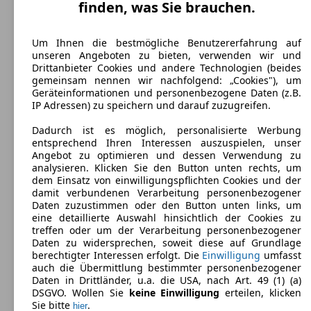
finden, was Sie brauchen.
Jaguar XJ
(
2009 - 2018
)
Maße (L/B/H):
Um Ihnen die bestmögliche Benutzererfahrung auf
ab 5127 x 1899 x 1448 mm
unseren Angeboten zu bieten, verwenden wir und
Leistung:
Drittanbieter Cookies und andere Technologien (beides
414 KW (563 PS)
gemeinsam nennen wir nachfolgend: „Cookies"), um
Türen:
Geräteinformationen und personenbezogene Daten (z.B.
4
IP Adressen) zu speichern und darauf zuzugreifen.
Sitze:
5
Dadurch ist es möglich, personalisierte Werbung
Kofferraum:
entsprechend Ihren Interessen auszuspielen, unser
520 - 520 Liter
Angebot zu optimieren und dessen Verwendung zu
analysieren. Klicken Sie den Button unten rechts, um
dem Einsatz von einwilligungspflichten Cookies und der
damit verbundenen Verarbeitung personenbezogener
Daten zuzustimmen oder den Button unten links, um
eine detaillierte Auswahl hinsichtlich der Cookies zu
treffen oder um der Verarbeitung personenbezogener
Daten zu widersprechen, soweit diese auf Grundlage
berechtigter Interessen erfolgt. Die
Einwilligung
umfasst
auch die Übermittlung bestimmter personenbezogener
Daten in Drittländer, u.a. die USA, nach Art. 49 (1) (a)
DSGVO. Wollen Sie
keine Einwilligung
erteilen, klicken
Sie bitte
.
hier