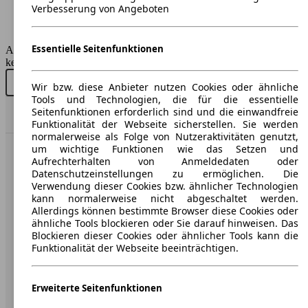
470 - 470 Liter
Verbesserung von Angeboten
Anhängelast:
1900 kg
Essentielle Seitenfunktionen
AutoScout24 GmbH übernimmt für die Richtigkeit der Angaben
keine Gewähr.
Neu kaufen
Gebraucht kaufen
Wir bzw. diese Anbieter nutzen Cookies oder ähnliche
Tools und Technologien, die für die essentielle
Seitenfunktionen erforderlich sind und die einwandfreie
Nach Oben
Funktionalität der Webseite sicherstellen. Sie werden
normalerweise als Folge von Nutzeraktivitäten genutzt,
um wichtige Funktionen wie das Setzen und
AutoScout24: Europaweit der größte Online-Automarkt.
Aufrechterhalten von Anmeldedaten oder
Datenschutzeinstellungen zu ermöglichen. Die
Verwendung dieser Cookies bzw. ähnlicher Technologien
Unternehmen
kann normalerweise nicht abgeschaltet werden.
Allerdings können bestimmte Browser diese Cookies oder
ähnliche Tools blockieren oder Sie darauf hinweisen. Das
Über AutoScout24
Blockieren dieser Cookies oder ähnlicher Tools kann die
Funktionalität der Webseite beeinträchtigen.
Presse
Karriere
Erweiterte Seitenfunktionen
Werbung