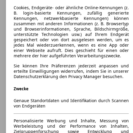
Cookies, Endgeräte- oder ähnliche Online-Kennungen (z.
B. login-basierte Kennungen, zufällig generierte
Kennungen, netzwerkbasierte Kennungen) können
zusammen mit anderen Informationen (z. B. Browsertyp
und Browserinformationen, Sprache, Bildschirmgröße,
unterstützte Technologien usw.) auf Ihrem Endgerät
gespeichert oder von dort ausgelesen werden, um es
jedes Mal wiederzuerkennen, wenn es eine App oder
einer Webseite aufruft. Dies geschieht für einen oder
mehrere der hier aufgeführten Verarbeitungszwecke.
Sie können Ihre Präferenzen jederzeit anpassen und
erteilte Einwilligungen widerrufen, indem Sie in unserer
Jaguar XJ
(
2003 - 2009
)
Datenschutzerklärung den Privacy Manager besuchen.
Maße (L/B/H):
Zwecke
ab 5091 x 1898 x 1455 mm
Leistung:
Genaue Standortdaten und Identifikation durch Scannen
291 KW (395 PS)
von Endgeräten
Türen:
4
Sitze:
Personalisierte Werbung und Inhalte, Messung von
5
Werbeleistung und der Performance von Inhalten,
Kofferraum:
Zielgruppenforschung sowie Entwicklung und