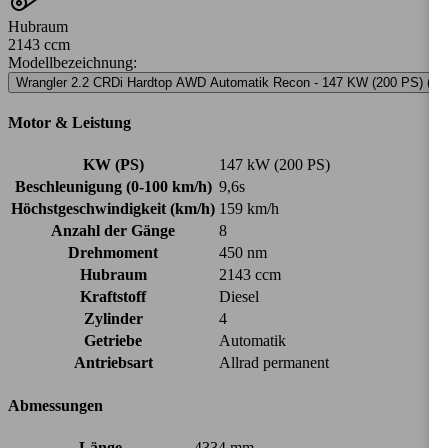
Hubraum
2143 ccm
Modellbezeichnung
:
Wrangler 2.2 CRDi Hardtop AWD Automatik Recon - 147 KW (200 PS) (202
Motor & Leistung
KW (PS)
147 kW (200 PS)
Beschleunigung (0-100 km/h)
9,6s
Höchstgeschwindigkeit (km/h)
159 km/h
Anzahl der Gänge
8
Drehmoment
450 nm
Hubraum
2143 ccm
Kraftstoff
Diesel
Zylinder
4
Getriebe
Automatik
Antriebsart
Allrad permanent
Abmessungen
Länge
4334 mm