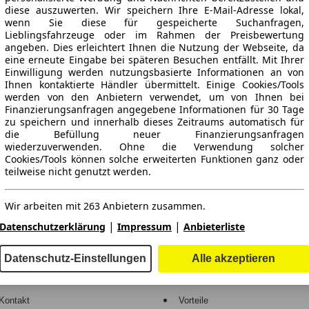
diese auszuwerten. Wir speichern Ihre E-Mail-Adresse lokal,
wenn Sie diese für gespeicherte Suchanfragen,
Lieblingsfahrzeuge oder im Rahmen der Preisbewertung
angeben. Dies erleichtert Ihnen die Nutzung der Webseite, da
eine erneute Eingabe bei späteren Besuchen entfällt. Mit Ihrer
Einwilligung werden nutzungsbasierte Informationen an von
Ihnen kontaktierte Händler übermittelt. Einige Cookies/Tools
werden von den Anbietern verwendet, um von Ihnen bei
Finanzierungsanfragen angegebene Informationen für 30 Tage
ne Gewähr.
zu speichern und innerhalb dieses Zeitraums automatisch für
die Befüllung neuer Finanzierungsanfragen
wiederzuverwenden. Ohne die Verwendung solcher
Cookies/Tools können solche erweiterten Funktionen ganz oder
teilweise nicht genutzt werden.
-Automarkt.
Wir arbeiten mit 263 Anbietern zusammen.
e
Händler
|
|
Datenschutzerklärung
Impressum
Anbieterliste
Hilfe
Anmelden
Datenschutz-Einstellungen
Alle akzeptieren
Kodex
Registrieren
Kontakt
Vorteile