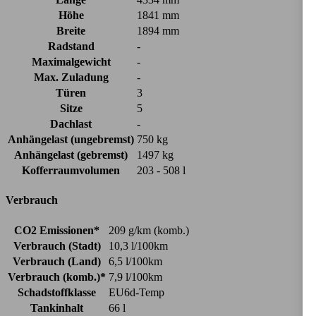
Höhe
1841 mm
Breite
1894 mm
Radstand
-
Maximalgewicht
-
Max. Zuladung
-
Türen
3
Sitze
5
Dachlast
-
Anhängelast (ungebremst)
750 kg
Anhängelast (gebremst)
1497 kg
Kofferraumvolumen
203 - 508 l
Verbrauch
CO2 Emissionen*
209 g/km (komb.)
Verbrauch (Stadt)
10,3 l/100km
Verbrauch (Land)
6,5 l/100km
Verbrauch (komb.)*
7,9 l/100km
Schadstoffklasse
EU6d-Temp
Tankinhalt
66 l