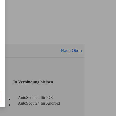
Nach Oben
In Verbindung bleiben
AutoScout24 für iOS
AutoScout24 für Android