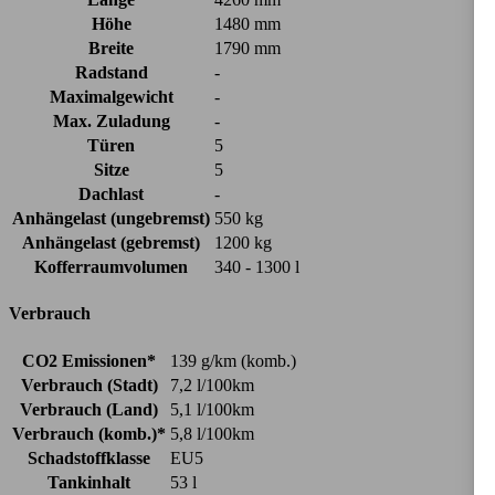
Höhe
1480 mm
Breite
1790 mm
Radstand
-
Maximalgewicht
-
Max. Zuladung
-
Türen
5
Sitze
5
Dachlast
-
Anhängelast (ungebremst)
550 kg
Anhängelast (gebremst)
1200 kg
Kofferraumvolumen
340 - 1300 l
Verbrauch
CO2 Emissionen*
139 g/km (komb.)
Verbrauch (Stadt)
7,2 l/100km
Verbrauch (Land)
5,1 l/100km
Verbrauch (komb.)*
5,8 l/100km
Schadstoffklasse
EU5
Tankinhalt
53 l