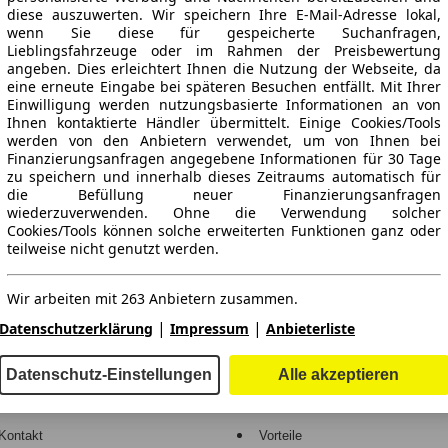
diese auszuwerten. Wir speichern Ihre E-Mail-Adresse lokal,
wenn Sie diese für gespeicherte Suchanfragen,
Lieblingsfahrzeuge oder im Rahmen der Preisbewertung
angeben. Dies erleichtert Ihnen die Nutzung der Webseite, da
eine erneute Eingabe bei späteren Besuchen entfällt. Mit Ihrer
Einwilligung werden nutzungsbasierte Informationen an von
Ihnen kontaktierte Händler übermittelt. Einige Cookies/Tools
werden von den Anbietern verwendet, um von Ihnen bei
Finanzierungsanfragen angegebene Informationen für 30 Tage
ne Gewähr.
zu speichern und innerhalb dieses Zeitraums automatisch für
die Befüllung neuer Finanzierungsanfragen
wiederzuverwenden. Ohne die Verwendung solcher
Cookies/Tools können solche erweiterten Funktionen ganz oder
teilweise nicht genutzt werden.
-Automarkt.
Wir arbeiten mit 263 Anbietern zusammen.
e
Händler
|
|
Datenschutzerklärung
Impressum
Anbieterliste
Hilfe
Anmelden
Datenschutz-Einstellungen
Alle akzeptieren
Kodex
Registrieren
Kontakt
Vorteile