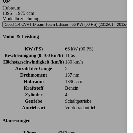
Hubraum
1396 - 1975 ccm
Modellbezeichnung
:
Ceed 1.4 CVVT Dream-Team Edition - 66 KW (90 PS) (2012/01 - 2012/06)
Motor & Leistung
KW (PS)
66 kW (90 PS)
Beschleunigung (0-100 km/h)
11,6s
Höchstgeschwindigkeit (km/h)
180 km/h
Anzahl der Gänge
5
Drehmoment
137 nm
Hubraum
1396 ccm
Kraftstoff
Benzin
Zylinder
4
Getriebe
Schaltgetriebe
Antriebsart
Vorderradantrieb
Abmessungen
Länge
4260 mm