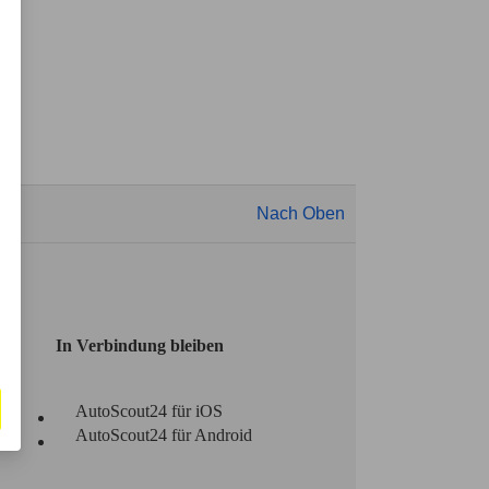
Nach Oben
In Verbindung bleiben
AutoScout24 für iOS
AutoScout24 für Android