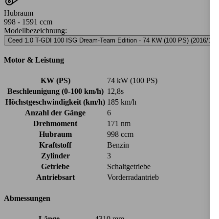
Hubraum
998 - 1591 ccm
Modellbezeichnung
:
Ceed 1.0 T-GDI 100 ISG Dream-Team Edition - 74 KW (100 PS) (2016/10 -
Motor & Leistung
KW (PS)
74 kW (100 PS)
Beschleunigung (0-100 km/h)
12,8s
Höchstgeschwindigkeit (km/h)
185 km/h
Anzahl der Gänge
6
Drehmoment
171 nm
Hubraum
998 ccm
Kraftstoff
Benzin
Zylinder
3
Getriebe
Schaltgetriebe
Antriebsart
Vorderradantrieb
Abmessungen
Länge
4310 mm