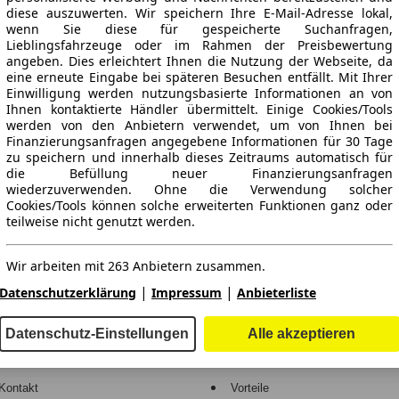
diese auszuwerten. Wir speichern Ihre E-Mail-Adresse lokal,
wenn Sie diese für gespeicherte Suchanfragen,
Lieblingsfahrzeuge oder im Rahmen der Preisbewertung
angeben. Dies erleichtert Ihnen die Nutzung der Webseite, da
eine erneute Eingabe bei späteren Besuchen entfällt. Mit Ihrer
Einwilligung werden nutzungsbasierte Informationen an von
Ihnen kontaktierte Händler übermittelt. Einige Cookies/Tools
werden von den Anbietern verwendet, um von Ihnen bei
Finanzierungsanfragen angegebene Informationen für 30 Tage
ne Gewähr.
zu speichern und innerhalb dieses Zeitraums automatisch für
die Befüllung neuer Finanzierungsanfragen
wiederzuverwenden. Ohne die Verwendung solcher
Cookies/Tools können solche erweiterten Funktionen ganz oder
teilweise nicht genutzt werden.
-Automarkt.
Wir arbeiten mit 263 Anbietern zusammen.
e
Händler
|
|
Datenschutzerklärung
Impressum
Anbieterliste
Hilfe
Anmelden
Datenschutz-Einstellungen
Alle akzeptieren
Kodex
Registrieren
Kontakt
Vorteile