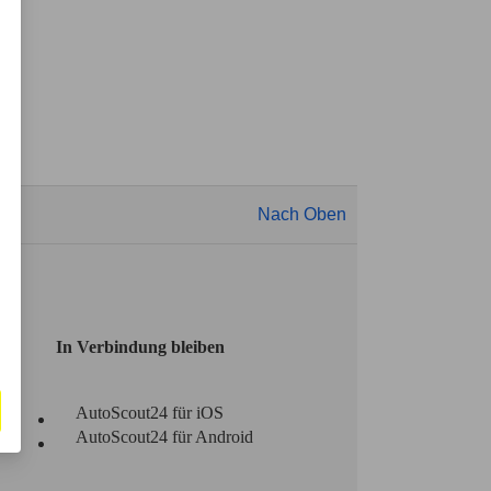
Nach Oben
In Verbindung bleiben
AutoScout24 für iOS
AutoScout24 für Android