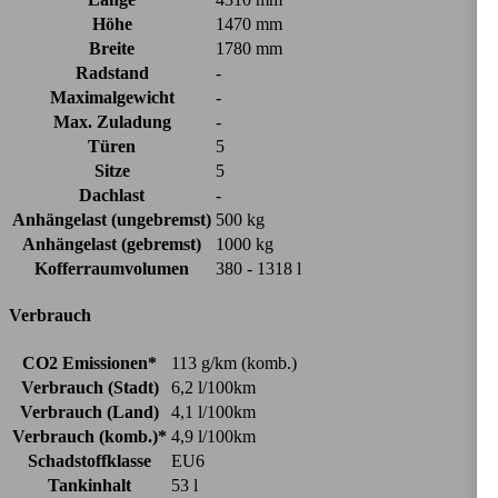
Höhe
1470 mm
Breite
1780 mm
Radstand
-
Maximalgewicht
-
Max. Zuladung
-
Türen
5
Sitze
5
Dachlast
-
Anhängelast (ungebremst)
500 kg
Anhängelast (gebremst)
1000 kg
Kofferraumvolumen
380 - 1318 l
Verbrauch
CO2 Emissionen*
113 g/km (komb.)
Verbrauch (Stadt)
6,2 l/100km
Verbrauch (Land)
4,1 l/100km
Verbrauch (komb.)*
4,9 l/100km
Schadstoffklasse
EU6
Tankinhalt
53 l