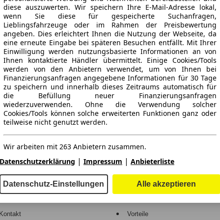
diese auszuwerten. Wir speichern Ihre E-Mail-Adresse lokal,
wenn Sie diese für gespeicherte Suchanfragen,
Lieblingsfahrzeuge oder im Rahmen der Preisbewertung
angeben. Dies erleichtert Ihnen die Nutzung der Webseite, da
eine erneute Eingabe bei späteren Besuchen entfällt. Mit Ihrer
Einwilligung werden nutzungsbasierte Informationen an von
Ihnen kontaktierte Händler übermittelt. Einige Cookies/Tools
werden von den Anbietern verwendet, um von Ihnen bei
Finanzierungsanfragen angegebene Informationen für 30 Tage
ne Gewähr.
zu speichern und innerhalb dieses Zeitraums automatisch für
die Befüllung neuer Finanzierungsanfragen
wiederzuverwenden. Ohne die Verwendung solcher
Cookies/Tools können solche erweiterten Funktionen ganz oder
teilweise nicht genutzt werden.
-Automarkt.
Wir arbeiten mit 263 Anbietern zusammen.
e
Händler
|
|
Datenschutzerklärung
Impressum
Anbieterliste
Hilfe
Anmelden
Datenschutz-Einstellungen
Alle akzeptieren
Kodex
Registrieren
Kontakt
Vorteile