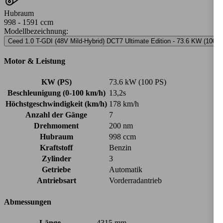
Hubraum
998 - 1591 ccm
Modellbezeichnung
:
Ceed 1.0 T-GDI (48V Mild-Hybrid) DCT7 Ultimate Edition - 73.6 KW (100 P
Motor & Leistung
KW (PS)
73.6 kW (100 PS)
Beschleunigung (0-100 km/h)
13,2s
Höchstgeschwindigkeit (km/h)
178 km/h
Anzahl der Gänge
7
Drehmoment
200 nm
Hubraum
998 ccm
Kraftstoff
Benzin
Zylinder
3
Getriebe
Automatik
Antriebsart
Vorderradantrieb
Abmessungen
Länge
4315 mm