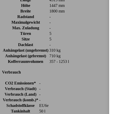
Höhe
1447 mm
Breite
1800 mm
Radstand
-
Maximalgewicht
-
Max. Zuladung
-
Türen
5
Sitze
5
Dachlast
-
Anhängelast (ungebremst)
310 kg
Anhängelast (gebremst)
710 kg
Kofferraumvolumen
357 - 1253 l
Verbrauch
CO2 Emissionen*
-
Verbrauch (Stadt)
-
Verbrauch (Land)
-
Verbrauch (komb.)*
-
Schadstoffklasse
EU6e
Tankinhalt
50 l