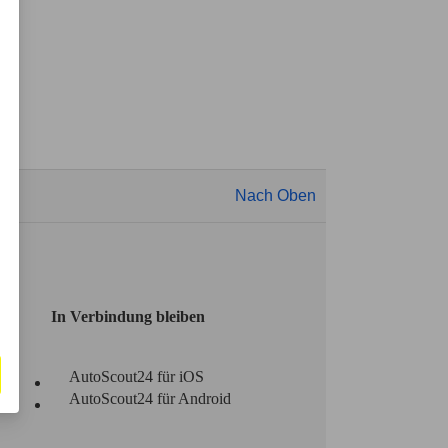
Nach Oben
In Verbindung bleiben
AutoScout24 für iOS
AutoScout24 für Android