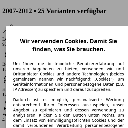
2007-2012 • 25 Varianten verfügbar
Leistung
Wir verwenden Cookies. Damit Sie
90 - 140 PS
finden, was Sie brauchen.
Um Ihnen die bestmögliche Benutzererfahrung auf
Beschleunigung (0-100 km/h)
unseren Angeboten zu bieten, verwenden wir und
10.3 - 14 s
Drittanbieter Cookies und andere Technologien (beides
gemeinsam nennen wir nachfolgend: „Cookies"), um
Geräteinformationen und personenbezogene Daten (z.B.
IP Adressen) zu speichern und darauf zuzugreifen.
Höchstgeschwindigkeit (km/h)
172 - 205 km/h
Dadurch ist es möglich, personalisierte Werbung
entsprechend Ihren Interessen auszuspielen, unser
Angebot zu optimieren und dessen Verwendung zu
Verbrauch
analysieren. Klicken Sie den Button unten rechts, um
4.9 - 7.6 l/100km
dem Einsatz von einwilligungspflichten Cookies und der
damit verbundenen Verarbeitung personenbezogener