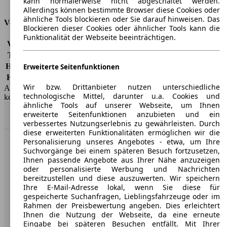
kann normalerweise nicht abgeschaltet werden.
Tankinhalt
53 l
Allerdings können bestimmte Browser diese Cookies oder
ähnliche Tools blockieren oder Sie darauf hinweisen. Das
Versicherungsklassen
Blockieren dieser Cookies oder ähnlicher Tools kann die
Funktionalität der Webseite beeinträchtigen.
Vollkasko
-
Teilkasko
-
Haftpflicht
-
Erweiterte Seitenfunktionen
HSN/TSN
1260/AAT, 1260/ABD, 1260/ABX
Wir bzw. Drittanbieter nutzen unterschiedliche
AutoScout24 GmbH übernimmt für die Richtigkeit der Angaben
technologische Mittel, darunter u.a. Cookies und
keine Gewähr.
ähnliche Tools auf unserer Webseite, um Ihnen
erweiterte Seitenfunktionen anzubieten und ein
Nach Oben
verbessertes Nutzungserlebnis zu gewährleisten. Durch
diese erweiterten Funktionalitäten ermöglichen wir die
Personalisierung unseres Angebotes - etwa, um Ihre
AutoScout24: Europaweit der größte Online-Automarkt.
Suchvorgänge bei einem späteren Besuch fortzusetzen,
Ihnen passende Angebote aus Ihrer Nähe anzuzeigen
oder personalisierte Werbung und Nachrichten
Unternehmen
bereitzustellen und diese auszuwerten. Wir speichern
Ihre E-Mail-Adresse lokal, wenn Sie diese für
gespeicherte Suchanfragen, Lieblingsfahrzeuge oder im
Über AutoScout24
Rahmen der Preisbewertung angeben. Dies erleichtert
Ihnen die Nutzung der Webseite, da eine erneute
Presse
Eingabe bei späteren Besuchen entfällt. Mit Ihrer