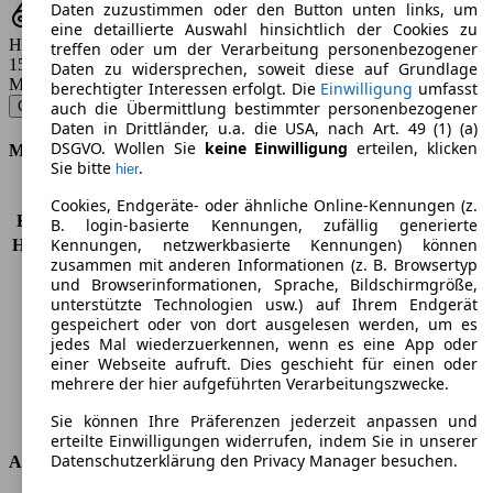
Daten zuzustimmen oder den Button unten links, um
eine detaillierte Auswahl hinsichtlich der Cookies zu
Hubraum
treffen oder um der Verarbeitung personenbezogener
1582 - 1991 ccm
Daten zu widersprechen, soweit diese auf Grundlage
Modellbezeichnung
:
berechtigter Interessen erfolgt. Die
Einwilligung
umfasst
Ceed 1.6 CRDi Spirit - 94 KW (128 PS) (2010/08 - 2012/06)
▼
auch die Übermittlung bestimmter personenbezogener
Daten in Drittländer, u.a. die USA, nach Art. 49 (1) (a)
DSGVO. Wollen Sie
keine Einwilligung
erteilen, klicken
Motor & Leistung
Sie bitte
.
hier
KW (PS)
94 kW (128 PS)
Cookies, Endgeräte- oder ähnliche Online-Kennungen (z.
Beschleunigung (0-100 km/h)
11,0s
B. login-basierte Kennungen, zufällig generierte
Kennungen, netzwerkbasierte Kennungen) können
Höchstgeschwindigkeit (km/h)
197 km/h
zusammen mit anderen Informationen (z. B. Browsertyp
Anzahl der Gänge
6
und Browserinformationen, Sprache, Bildschirmgröße,
Drehmoment
260 nm
unterstützte Technologien usw.) auf Ihrem Endgerät
Hubraum
1582 ccm
gespeichert oder von dort ausgelesen werden, um es
Kraftstoff
Diesel
jedes Mal wiederzuerkennen, wenn es eine App oder
einer Webseite aufruft. Dies geschieht für einen oder
Zylinder
4
mehrere der hier aufgeführten Verarbeitungszwecke.
Getriebe
Schaltgetriebe
Antriebsart
Vorderradantrieb
Sie können Ihre Präferenzen jederzeit anpassen und
erteilte Einwilligungen widerrufen, indem Sie in unserer
Datenschutzerklärung den Privacy Manager besuchen.
Abmessungen