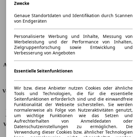
Zwecke
Länge
4235 mm
Höhe
1480 mm
Genaue Standortdaten und Identifikation durch Scannen
Breite
1790 mm
von Endgeräten
Radstand
-
Maximalgewicht
-
Personalisierte Werbung und Inhalte, Messung von
Max. Zuladung
-
Werbeleistung und der Performance von Inhalten,
Türen
5
Zielgruppenforschung sowie Entwicklung und
Sitze
5
Verbesserung von Angeboten
Dachlast
-
Anhängelast (ungebremst)
550 kg
Essentielle Seitenfunktionen
Anhängelast (gebremst)
1400 kg
Kofferraumvolumen
340 - 1300 l
Wir bzw. diese Anbieter nutzen Cookies oder ähnliche
Verbrauch
Tools und Technologien, die für die essentielle
Seitenfunktionen erforderlich sind und die einwandfreie
CO2 Emissionen*
119 g/km (komb.)
Funktionalität der Webseite sicherstellen. Sie werden
normalerweise als Folge von Nutzeraktivitäten genutzt,
Verbrauch (Stadt)
5,3 l/100km
um wichtige Funktionen wie das Setzen und
Verbrauch (Land)
4,1 l/100km
Aufrechterhalten von Anmeldedaten oder
Verbrauch (komb.)*
4,5 l/100km
Datenschutzeinstellungen zu ermöglichen. Die
Schadstoffklasse
EU5
Verwendung dieser Cookies bzw. ähnlicher Technologien