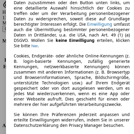
Daten zuzustimmen oder den Button unten links, um
eine detaillierte Auswahl hinsichtlich der Cookies zu
Hubraum
treffen oder um der Verarbeitung personenbezogener
1396 - 1582 ccm
Daten zu widersprechen, soweit diese auf Grundlage
Modellbezeichnung
:
berechtigter Interessen erfolgt. Die
Einwilligung
umfasst
Ceed 1.4 CRDi 90 Edition 7 - 66 KW (90 PS) (2012/06 - 2013/10)
▼
auch die Übermittlung bestimmter personenbezogener
Daten in Drittländer, u.a. die USA, nach Art. 49 (1) (a)
DSGVO. Wollen Sie
keine Einwilligung
erteilen, klicken
Motor & Leistung
Sie bitte
.
hier
KW (PS)
66 kW (90 PS)
Cookies, Endgeräte- oder ähnliche Online-Kennungen (z.
Beschleunigung (0-100 km/h)
13,5s
B. login-basierte Kennungen, zufällig generierte
Kennungen, netzwerkbasierte Kennungen) können
Höchstgeschwindigkeit (km/h)
170 km/h
zusammen mit anderen Informationen (z. B. Browsertyp
Anzahl der Gänge
6
und Browserinformationen, Sprache, Bildschirmgröße,
Drehmoment
220 nm
unterstützte Technologien usw.) auf Ihrem Endgerät
Hubraum
1396 ccm
gespeichert oder von dort ausgelesen werden, um es
Kraftstoff
Diesel
jedes Mal wiederzuerkennen, wenn es eine App oder
einer Webseite aufruft. Dies geschieht für einen oder
Zylinder
4
mehrere der hier aufgeführten Verarbeitungszwecke.
Getriebe
Schaltgetriebe
Antriebsart
Vorderradantrieb
Sie können Ihre Präferenzen jederzeit anpassen und
erteilte Einwilligungen widerrufen, indem Sie in unserer
Datenschutzerklärung den Privacy Manager besuchen.
Abmessungen