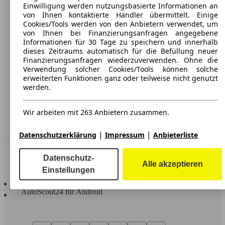
Karriere
Einwilligung werden nutzungsbasierte Informationen an
von Ihnen kontaktierte Händler übermittelt. Einige
Werbung
Cookies/Tools werden von den Anbietern verwendet, um
von Ihnen bei Finanzierungsanfragen angegebene
AGB
Informationen für 30 Tage zu speichern und innerhalb
dieses Zeitraums automatisch für die Befüllung neuer
Datenschutz
Finanzierungsanfragen wiederzuverwenden. Ohne die
Verwendung solcher Cookies/Tools können solche
Impressum
erweiterten Funktionen ganz oder teilweise nicht genutzt
werden.
Erklärung zur Barrierefreiheit
Wir arbeiten mit 263 Anbietern zusammen.
Service
Händler
|
|
Datenschutzerklärung
Impressum
Anbieterliste
In Verbindung bleiben
Datenschutz-
Alle akzeptieren
Einstellungen
AutoScout24 für iOS
AutoScout24 für Android