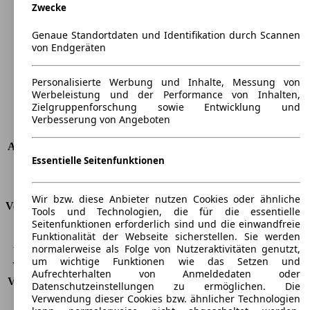
Zwecke
Länge
4310 mm
Höhe
1470 mm
Genaue Standortdaten und Identifikation durch Scannen
Breite
1780 mm
von Endgeräten
Radstand
-
Maximalgewicht
-
Personalisierte Werbung und Inhalte, Messung von
Max. Zuladung
-
Werbeleistung und der Performance von Inhalten,
Türen
5
Zielgruppenforschung sowie Entwicklung und
Sitze
5
Verbesserung von Angeboten
Dachlast
-
Anhängelast (ungebremst)
650 kg
Essentielle Seitenfunktionen
Anhängelast (gebremst)
1500 kg
Kofferraumvolumen
380 - 1318 l
Wir bzw. diese Anbieter nutzen Cookies oder ähnliche
Verbrauch
Tools und Technologien, die für die essentielle
Seitenfunktionen erforderlich sind und die einwandfreie
CO2 Emissionen*
114 g/km (komb.)
Funktionalität der Webseite sicherstellen. Sie werden
normalerweise als Folge von Nutzeraktivitäten genutzt,
Verbrauch (Stadt)
5,4 l/100km
um wichtige Funktionen wie das Setzen und
Verbrauch (Land)
3,8 l/100km
Aufrechterhalten von Anmeldedaten oder
Verbrauch (komb.)*
4,3 l/100km
Datenschutzeinstellungen zu ermöglichen. Die
Schadstoffklasse
EU5
Verwendung dieser Cookies bzw. ähnlicher Technologien