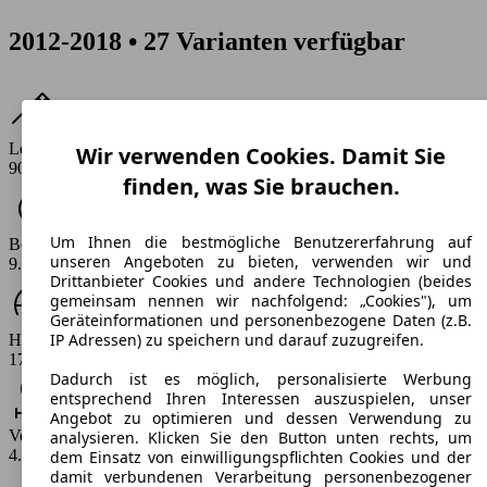
2012-2018 • 27 Varianten verfügbar
Leistung
Wir verwenden Cookies. Damit Sie
90 - 136 PS
finden, was Sie brauchen.
Um Ihnen die bestmögliche Benutzererfahrung auf
Beschleunigung (0-100 km/h)
unseren Angeboten zu bieten, verwenden wir und
9.8 - 13.5 s
Drittanbieter Cookies und andere Technologien (beides
gemeinsam nennen wir nachfolgend: „Cookies"), um
Geräteinformationen und personenbezogene Daten (z.B.
IP Adressen) zu speichern und darauf zuzugreifen.
Höchstgeschwindigkeit (km/h)
170 - 200 km/h
Dadurch ist es möglich, personalisierte Werbung
entsprechend Ihren Interessen auszuspielen, unser
Angebot zu optimieren und dessen Verwendung zu
Verbrauch
analysieren. Klicken Sie den Button unten rechts, um
4.1 - 7.2 l/100km
dem Einsatz von einwilligungspflichten Cookies und der
damit verbundenen Verarbeitung personenbezogener