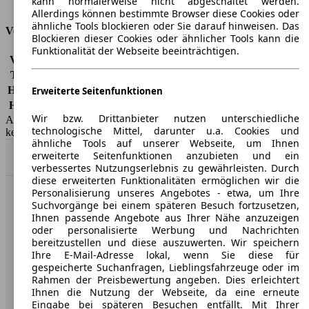
kann normalerweise nicht abgeschaltet werden.
Tankinhalt
53 l
Allerdings können bestimmte Browser diese Cookies oder
ähnliche Tools blockieren oder Sie darauf hinweisen. Das
Versicherungsklassen
Blockieren dieser Cookies oder ähnlicher Tools kann die
Funktionalität der Webseite beeinträchtigen.
Vollkasko
-
Teilkasko
-
Haftpflicht
-
Erweiterte Seitenfunktionen
HSN/TSN
1260/ACW, 1260/ADG
Wir bzw. Drittanbieter nutzen unterschiedliche
AutoScout24 GmbH übernimmt für die Richtigkeit der Angaben
technologische Mittel, darunter u.a. Cookies und
keine Gewähr.
ähnliche Tools auf unserer Webseite, um Ihnen
erweiterte Seitenfunktionen anzubieten und ein
Nach Oben
verbessertes Nutzungserlebnis zu gewährleisten. Durch
diese erweiterten Funktionalitäten ermöglichen wir die
Personalisierung unseres Angebotes - etwa, um Ihre
AutoScout24: Europaweit der größte Online-Automarkt.
Suchvorgänge bei einem späteren Besuch fortzusetzen,
Ihnen passende Angebote aus Ihrer Nähe anzuzeigen
oder personalisierte Werbung und Nachrichten
Unternehmen
bereitzustellen und diese auszuwerten. Wir speichern
Ihre E-Mail-Adresse lokal, wenn Sie diese für
gespeicherte Suchanfragen, Lieblingsfahrzeuge oder im
Über AutoScout24
Rahmen der Preisbewertung angeben. Dies erleichtert
Ihnen die Nutzung der Webseite, da eine erneute
Presse
Eingabe bei späteren Besuchen entfällt. Mit Ihrer