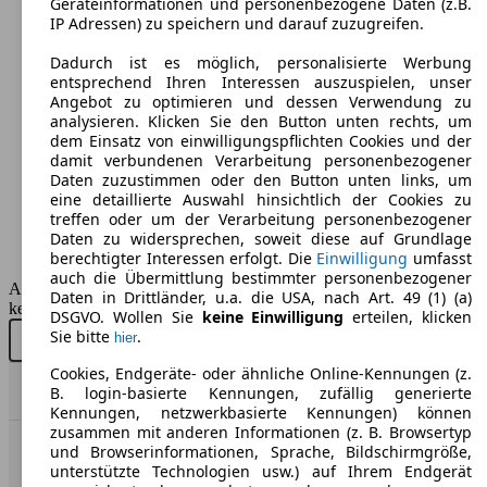
Geräteinformationen und personenbezogene Daten (z.B.
IP Adressen) zu speichern und darauf zuzugreifen.
Maße (L/B/H):
ab 5060 x 1875 x 1473 mm
Dadurch ist es möglich, personalisierte Werbung
Leistung:
entsprechend Ihren Interessen auszuspielen, unser
278 KW (377 PS)
Angebot zu optimieren und dessen Verwendung zu
Türen:
analysieren. Klicken Sie den Button unten rechts, um
4
dem Einsatz von einwilligungspflichten Cookies und der
Sitze:
damit verbundenen Verarbeitung personenbezogener
5
Daten zuzustimmen oder den Button unten links, um
Kofferraum:
eine detaillierte Auswahl hinsichtlich der Cookies zu
500 - 500 Liter
treffen oder um der Verarbeitung personenbezogener
Anhängelast:
Daten zu widersprechen, soweit diese auf Grundlage
2000 kg
berechtigter Interessen erfolgt. Die
Einwilligung
umfasst
auch die Übermittlung bestimmter personenbezogener
AutoScout24 GmbH übernimmt für die Richtigkeit der Angaben
Daten in Drittländer, u.a. die USA, nach Art. 49 (1) (a)
keine Gewähr.
DSGVO. Wollen Sie
keine Einwilligung
erteilen, klicken
Sie bitte
.
hier
Neu kaufen
Gebraucht kaufen
Cookies, Endgeräte- oder ähnliche Online-Kennungen (z.
Nach Oben
B. login-basierte Kennungen, zufällig generierte
Kennungen, netzwerkbasierte Kennungen) können
zusammen mit anderen Informationen (z. B. Browsertyp
und Browserinformationen, Sprache, Bildschirmgröße,
AutoScout24: Europaweit der größte Online-Automarkt.
unterstützte Technologien usw.) auf Ihrem Endgerät