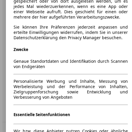
gespeichert oder von dort ausgelesen werden, um es
jedes Mal wiederzuerkennen, wenn es eine App oder
Unternehmen
einer Webseite aufruft. Dies geschieht für einen oder
mehrere der hier aufgeführten Verarbeitungszwecke.
Über AutoScout24
Sie können Ihre Präferenzen jederzeit anpassen und
Presse
erteilte Einwilligungen widerrufen, indem Sie in unserer
Datenschutzerklärung den Privacy Manager besuchen.
Karriere
Zwecke
Werbung
Genaue Standortdaten und Identifikation durch Scannen
AGB
von Endgeräten
Datenschutz
Personalisierte Werbung und Inhalte, Messung von
Impressum
Werbeleistung und der Performance von Inhalten,
Zielgruppenforschung sowie Entwicklung und
Erklärung zur Barrierefreiheit
Verbesserung von Angeboten
Service
Händler
Essentielle Seitenfunktionen
In Verbindung bleiben
Wir bzw. diese Anbieter nutzen Cookies oder ähnliche