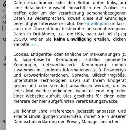
Daten zuzustimmen oder den Button unten links, um
eine detaillierte Auswahl hinsichtlich der Cookies zu
Hubraum
treffen oder um der Verarbeitung personenbezogener
4608 ccm
Daten zu widersprechen, soweit diese auf Grundlage
Modellbezeichnung
:
berechtigter Interessen erfolgt. Die
Einwilligung
umfasst
LS 460 - 285 KW (387 PS) (2012/12 - 2017/12)
▼
auch die Übermittlung bestimmter personenbezogener
Daten in Drittländer, u.a. die USA, nach Art. 49 (1) (a)
DSGVO. Wollen Sie
keine Einwilligung
erteilen, klicken
Motor & Leistung
Sie bitte
.
hier
KW (PS)
285 kW (387 PS)
Cookies, Endgeräte- oder ähnliche Online-Kennungen (z.
Beschleunigung (0-100 km/h)
5,7s
B. login-basierte Kennungen, zufällig generierte
Kennungen, netzwerkbasierte Kennungen) können
Höchstgeschwindigkeit (km/h)
250 km/h
zusammen mit anderen Informationen (z. B. Browsertyp
Anzahl der Gänge
8
und Browserinformationen, Sprache, Bildschirmgröße,
Drehmoment
473 nm
unterstützte Technologien usw.) auf Ihrem Endgerät
Hubraum
4608 ccm
gespeichert oder von dort ausgelesen werden, um es
Kraftstoff
Benzin
jedes Mal wiederzuerkennen, wenn es eine App oder
einer Webseite aufruft. Dies geschieht für einen oder
Zylinder
8
mehrere der hier aufgeführten Verarbeitungszwecke.
Getriebe
Automatik
Antriebsart
Hinterradantrieb
Sie können Ihre Präferenzen jederzeit anpassen und
erteilte Einwilligungen widerrufen, indem Sie in unserer
Datenschutzerklärung den Privacy Manager besuchen.
Abmessungen