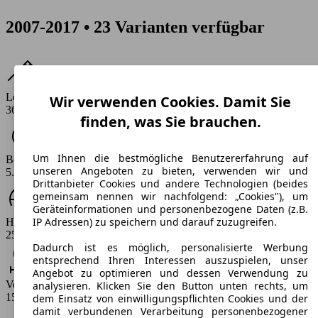
2007-2017 • 23 Varianten verfügbar
Leistung
Wir verwenden Cookies. Damit Sie
367 - 387 PS
finden, was Sie brauchen.
Um Ihnen die bestmögliche Benutzererfahrung auf
Beschleunigung (0-100 km/h)
unseren Angeboten zu bieten, verwenden wir und
5.7 - 6.3 s
Drittanbieter Cookies und andere Technologien (beides
gemeinsam nennen wir nachfolgend: „Cookies"), um
Geräteinformationen und personenbezogene Daten (z.B.
IP Adressen) zu speichern und darauf zuzugreifen.
Höchstgeschwindigkeit (km/h)
250 km/h
Dadurch ist es möglich, personalisierte Werbung
entsprechend Ihren Interessen auszuspielen, unser
Angebot zu optimieren und dessen Verwendung zu
Verbrauch
analysieren. Klicken Sie den Button unten rechts, um
15.7 - 17.2 l/100km
dem Einsatz von einwilligungspflichten Cookies und der
damit verbundenen Verarbeitung personenbezogener