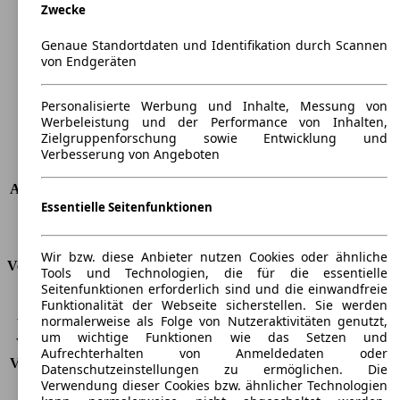
Zwecke
Länge
5090 mm
Höhe
1465 mm
Genaue Standortdaten und Identifikation durch Scannen
Breite
1875 mm
von Endgeräten
Radstand
-
Maximalgewicht
-
Personalisierte Werbung und Inhalte, Messung von
Max. Zuladung
-
Werbeleistung und der Performance von Inhalten,
Türen
4
Zielgruppenforschung sowie Entwicklung und
Sitze
5
Verbesserung von Angeboten
Dachlast
-
Anhängelast (ungebremst)
-
Essentielle Seitenfunktionen
Anhängelast (gebremst)
-
Kofferraumvolumen
560 l
Wir bzw. diese Anbieter nutzen Cookies oder ähnliche
Verbrauch
Tools und Technologien, die für die essentielle
Seitenfunktionen erforderlich sind und die einwandfreie
CO2 Emissionen*
249 g/km (komb.)
Funktionalität der Webseite sicherstellen. Sie werden
normalerweise als Folge von Nutzeraktivitäten genutzt,
Verbrauch (Stadt)
15,7 l/100km
um wichtige Funktionen wie das Setzen und
Verbrauch (Land)
7,8 l/100km
Aufrechterhalten von Anmeldedaten oder
Verbrauch (komb.)*
10,7 l/100km
Datenschutzeinstellungen zu ermöglichen. Die
Schadstoffklasse
EU6
Verwendung dieser Cookies bzw. ähnlicher Technologien