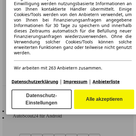
Karriere
Einwilligung werden nutzungsbasierte Informationen an
von Ihnen kontaktierte Händler übermittelt. Einige
Werbung
Cookies/Tools werden von den Anbietern verwendet, um
von Ihnen bei Finanzierungsanfragen angegebene
AGB
Informationen für 30 Tage zu speichern und innerhalb
dieses Zeitraums automatisch für die Befüllung neuer
Datenschutz
Finanzierungsanfragen wiederzuverwenden. Ohne die
Verwendung solcher Cookies/Tools können solche
Impressum
erweiterten Funktionen ganz oder teilweise nicht genutzt
werden.
Erklärung zur Barrierefreiheit
Wir arbeiten mit 263 Anbietern zusammen.
Service
Händler
|
|
Datenschutzerklärung
Impressum
Anbieterliste
In Verbindung bleiben
Datenschutz-
Alle akzeptieren
Einstellungen
AutoScout24 für iOS
AutoScout24 für Android