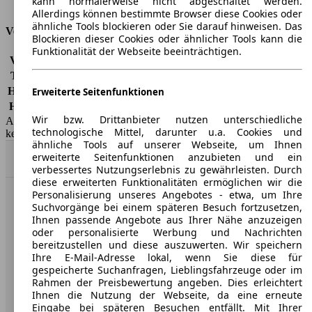
kann normalerweise nicht abgeschaltet werden.
Tankinhalt
84 l
Allerdings können bestimmte Browser diese Cookies oder
ähnliche Tools blockieren oder Sie darauf hinweisen. Das
Versicherungsklassen
Blockieren dieser Cookies oder ähnlicher Tools kann die
Funktionalität der Webseite beeinträchtigen.
Vollkasko
-
Teilkasko
-
Haftpflicht
-
Erweiterte Seitenfunktionen
HSN/TSN
5013/AIC
Wir bzw. Drittanbieter nutzen unterschiedliche
AutoScout24 GmbH übernimmt für die Richtigkeit der Angaben
technologische Mittel, darunter u.a. Cookies und
keine Gewähr.
ähnliche Tools auf unserer Webseite, um Ihnen
erweiterte Seitenfunktionen anzubieten und ein
Nach Oben
verbessertes Nutzungserlebnis zu gewährleisten. Durch
diese erweiterten Funktionalitäten ermöglichen wir die
Personalisierung unseres Angebotes - etwa, um Ihre
AutoScout24: Europaweit der größte Online-Automarkt.
Suchvorgänge bei einem späteren Besuch fortzusetzen,
Ihnen passende Angebote aus Ihrer Nähe anzuzeigen
oder personalisierte Werbung und Nachrichten
Unternehmen
bereitzustellen und diese auszuwerten. Wir speichern
Ihre E-Mail-Adresse lokal, wenn Sie diese für
gespeicherte Suchanfragen, Lieblingsfahrzeuge oder im
Über AutoScout24
Rahmen der Preisbewertung angeben. Dies erleichtert
Ihnen die Nutzung der Webseite, da eine erneute
Presse
Eingabe bei späteren Besuchen entfällt. Mit Ihrer