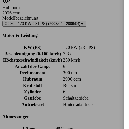
Hubraum
2996 ccm
Modellbezeichnung
:
C 280 - 170 KW (231 PS) (2008/04 - 2009/04)
▼
Motor & Leistung
KW (PS)
170 kW (231 PS)
Beschleunigung (0-100 km/h)
7,3s
Höchstgeschwindigkeit (km/h)
250 km/h
Anzahl der Gänge
6
Drehmoment
300 nm
Hubraum
2996 ccm
Kraftstoff
Benzin
Zylinder
6
Getriebe
Schaltgetriebe
Antriebsart
Hinterradantrieb
Abmessungen
Länge
4581 mm