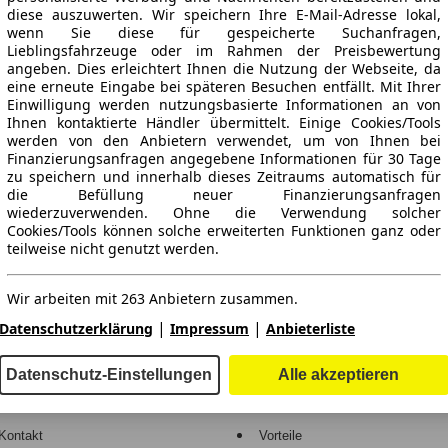
diese auszuwerten. Wir speichern Ihre E-Mail-Adresse lokal,
wenn Sie diese für gespeicherte Suchanfragen,
Lieblingsfahrzeuge oder im Rahmen der Preisbewertung
angeben. Dies erleichtert Ihnen die Nutzung der Webseite, da
eine erneute Eingabe bei späteren Besuchen entfällt. Mit Ihrer
Einwilligung werden nutzungsbasierte Informationen an von
Ihnen kontaktierte Händler übermittelt. Einige Cookies/Tools
werden von den Anbietern verwendet, um von Ihnen bei
Finanzierungsanfragen angegebene Informationen für 30 Tage
ne Gewähr.
zu speichern und innerhalb dieses Zeitraums automatisch für
die Befüllung neuer Finanzierungsanfragen
wiederzuverwenden. Ohne die Verwendung solcher
Cookies/Tools können solche erweiterten Funktionen ganz oder
teilweise nicht genutzt werden.
-Automarkt.
Wir arbeiten mit 263 Anbietern zusammen.
e
Händler
|
|
Datenschutzerklärung
Impressum
Anbieterliste
Hilfe
Anmelden
Datenschutz-Einstellungen
Alle akzeptieren
Kodex
Registrieren
Kontakt
Vorteile