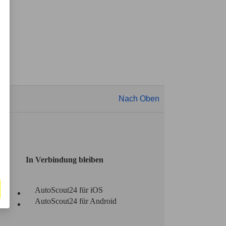
Nach Oben
In Verbindung bleiben
AutoScout24 für iOS
AutoScout24 für Android