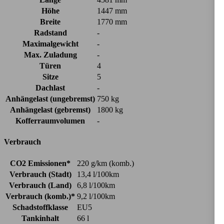
Höhe
1447 mm
Breite
1770 mm
Radstand
-
Maximalgewicht
-
Max. Zuladung
-
Türen
4
Sitze
5
Dachlast
-
Anhängelast (ungebremst)
750 kg
Anhängelast (gebremst)
1800 kg
Kofferraumvolumen
-
Verbrauch
CO2 Emissionen*
220 g/km (komb.)
Verbrauch (Stadt)
13,4 l/100km
Verbrauch (Land)
6,8 l/100km
Verbrauch (komb.)*
9,2 l/100km
Schadstoffklasse
EU5
Tankinhalt
66 l