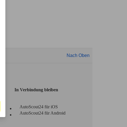
Nach Oben
In Verbindung bleiben
AutoScout24 für iOS
AutoScout24 für Android