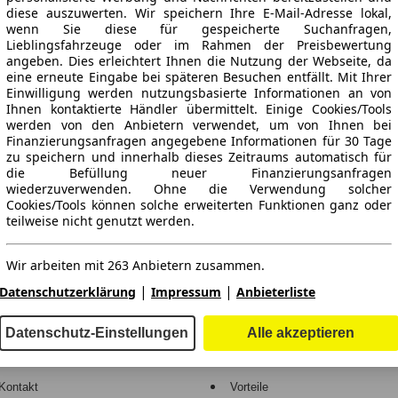
diese auszuwerten. Wir speichern Ihre E-Mail-Adresse lokal,
wenn Sie diese für gespeicherte Suchanfragen,
Lieblingsfahrzeuge oder im Rahmen der Preisbewertung
angeben. Dies erleichtert Ihnen die Nutzung der Webseite, da
eine erneute Eingabe bei späteren Besuchen entfällt. Mit Ihrer
Einwilligung werden nutzungsbasierte Informationen an von
Ihnen kontaktierte Händler übermittelt. Einige Cookies/Tools
werden von den Anbietern verwendet, um von Ihnen bei
Finanzierungsanfragen angegebene Informationen für 30 Tage
ne Gewähr.
zu speichern und innerhalb dieses Zeitraums automatisch für
die Befüllung neuer Finanzierungsanfragen
wiederzuverwenden. Ohne die Verwendung solcher
Cookies/Tools können solche erweiterten Funktionen ganz oder
teilweise nicht genutzt werden.
-Automarkt.
Wir arbeiten mit 263 Anbietern zusammen.
e
Händler
|
|
Datenschutzerklärung
Impressum
Anbieterliste
Hilfe
Anmelden
Datenschutz-Einstellungen
Alle akzeptieren
Kodex
Registrieren
Kontakt
Vorteile