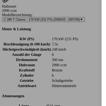
Hubraum
2996 ccm
Modellbezeichnung
:
C 280 T Classic - 170 KW (231 PS) (2005/03 - 2007/05)
▼
Motor & Leistung
KW (PS)
170 kW (231 PS)
Beschleunigung (0-100 km/h)
7,5s
Höchstgeschwindigkeit (km/h)
248 km/h
Anzahl der Gänge
6
Drehmoment
300 nm
Hubraum
2996 ccm
Kraftstoff
Benzin
Zylinder
6
Getriebe
Schaltgetriebe
Antriebsart
Hinterradantrieb
Abmessungen
Länge
4541 mm