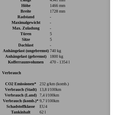
Höhe
1466 mm
Breite
1728 mm
Radstand
-
Maximalgewicht
-
Max. Zuladung
-
Türen
5
Sitze
5
Dachlast
-
Anhängelast (ungebremst)
740 kg
Anhängelast (gebremst)
1800 kg
Kofferraumvolumen
470 - 1354 l
Verbrauch
CO2 Emissionen*
232 g/km (komb.)
Verbrauch (Stadt)
13,8 l/100km
Verbrauch (Land)
7,4 l/100km
Verbrauch (komb.)*
9,7 l/100km
Schadstoffklasse
EU4
Tankinhalt
62 l