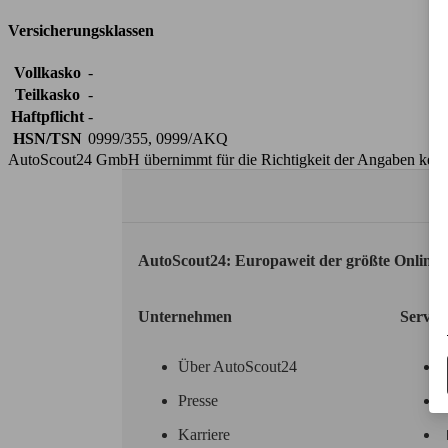
Versicherungsklassen
Vollkasko
-
Teilkasko
-
Haftpflicht
-
HSN/TSN
0999/355, 0999/AKQ
AutoScout24 GmbH übernimmt für die Richtigkeit der Angaben kei
AutoScout24: Europaweit der größte Online
Unternehmen
Servic
Über AutoScout24
Presse
Karriere