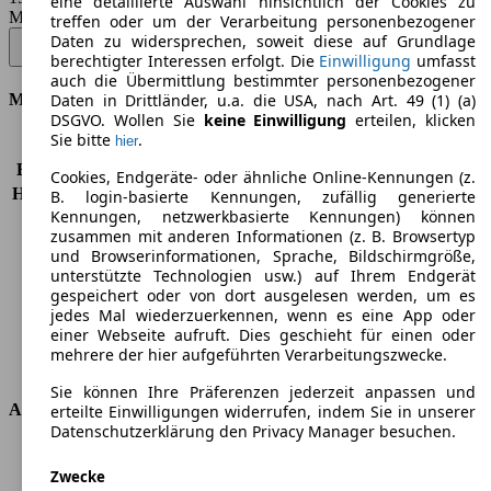
eine detaillierte Auswahl hinsichtlich der Cookies zu
Modellbezeichnung
:
treffen oder um der Verarbeitung personenbezogener
GLC-Coupe 300 de 4Matic 9G-TRONIC Edition Avantgarde - 145 KW
Daten zu widersprechen, soweit diese auf Grundlage
(197 PS) (Seit 2024/10)
▼
berechtigter Interessen erfolgt. Die
Einwilligung
umfasst
auch die Übermittlung bestimmter personenbezogener
Motor & Leistung
Daten in Drittländer, u.a. die USA, nach Art. 49 (1) (a)
DSGVO. Wollen Sie
keine Einwilligung
erteilen, klicken
Sie bitte
.
hier
KW (PS)
145 kW (197 PS)
Beschleunigung (0-100 km/h)
6,4s
Cookies, Endgeräte- oder ähnliche Online-Kennungen (z.
Höchstgeschwindigkeit (km/h)
219 km/h
B. login-basierte Kennungen, zufällig generierte
Kennungen, netzwerkbasierte Kennungen) können
Anzahl der Gänge
9
zusammen mit anderen Informationen (z. B. Browsertyp
Drehmoment
440 nm
und Browserinformationen, Sprache, Bildschirmgröße,
Hubraum
1993 ccm
unterstützte Technologien usw.) auf Ihrem Endgerät
Kraftstoff
Elektro/Diesel
gespeichert oder von dort ausgelesen werden, um es
Zylinder
4
jedes Mal wiederzuerkennen, wenn es eine App oder
einer Webseite aufruft. Dies geschieht für einen oder
Getriebe
Automatik
mehrere der hier aufgeführten Verarbeitungszwecke.
Antriebsart
Allrad permanent
Sie können Ihre Präferenzen jederzeit anpassen und
Abmessungen
erteilte Einwilligungen widerrufen, indem Sie in unserer
Datenschutzerklärung den Privacy Manager besuchen.
Länge
4764 mm
Zwecke
Höhe
1615 mm