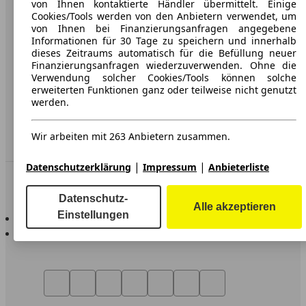
von Ihnen kontaktierte Händler übermittelt. Einige
Cookies/Tools werden von den Anbietern verwendet, um
AGB
von Ihnen bei Finanzierungsanfragen angegebene
Informationen für 30 Tage zu speichern und innerhalb
Datenschutz
dieses Zeitraums automatisch für die Befüllung neuer
Finanzierungsanfragen wiederzuverwenden. Ohne die
Impressum
Verwendung solcher Cookies/Tools können solche
erweiterten Funktionen ganz oder teilweise nicht genutzt
Erklärung zur Barrierefreiheit
werden.
Service
Wir arbeiten mit 263 Anbietern zusammen.
Händler
|
|
Datenschutzerklärung
Impressum
Anbieterliste
In Verbindung bleiben
Datenschutz-
Alle akzeptieren
AutoScout24 für iOS
Einstellungen
AutoScout24 für Android