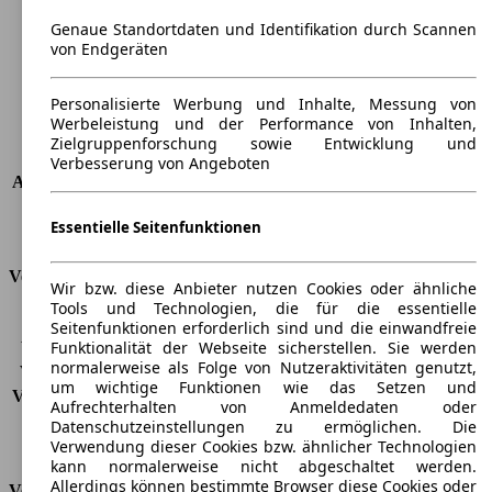
Breite
1890 mm
Genaue Standortdaten und Identifikation durch Scannen
Radstand
-
von Endgeräten
Maximalgewicht
-
Max. Zuladung
-
Personalisierte Werbung und Inhalte, Messung von
Türen
5
Werbeleistung und der Performance von Inhalten,
Sitze
5
Zielgruppenforschung sowie Entwicklung und
Dachlast
-
Verbesserung von Angeboten
Anhängelast (ungebremst)
-
Anhängelast (gebremst)
2000 kg
Essentielle Seitenfunktionen
Kofferraumvolumen
390 - 1335 l
Verbrauch
Wir bzw. diese Anbieter nutzen Cookies oder ähnliche
Tools und Technologien, die für die essentielle
CO2 Emissionen*
-
Seitenfunktionen erforderlich sind und die einwandfreie
Funktionalität der Webseite sicherstellen. Sie werden
Verbrauch (Stadt)
-
normalerweise als Folge von Nutzeraktivitäten genutzt,
Verbrauch (Land)
-
um wichtige Funktionen wie das Setzen und
Verbrauch (komb.)*
-
Aufrechterhalten von Anmeldedaten oder
Schadstoffklasse
EU6e
Datenschutzeinstellungen zu ermöglichen. Die
Tankinhalt
62 l
Verwendung dieser Cookies bzw. ähnlicher Technologien
kann normalerweise nicht abgeschaltet werden.
Allerdings können bestimmte Browser diese Cookies oder
Versicherungsklassen