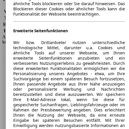
ähnliche Tools blockieren oder Sie darauf hinweisen. Das
Blockieren dieser Cookies oder ähnlicher Tools kann die
Vollkasko
-
Funktionalität der Webseite beeinträchtigen.
Teilkasko
-
Haftpflicht
-
HSN/TSN
2222/BOJ
Erweiterte Seitenfunktionen
AutoScout24 GmbH übernimmt für die Richtigkeit der Angaben
keine Gewähr.
Wir bzw. Drittanbieter nutzen unterschiedliche
technologische Mittel, darunter u.a. Cookies und
Nach Oben
ähnliche Tools auf unserer Webseite, um Ihnen
erweiterte Seitenfunktionen anzubieten und ein
verbessertes Nutzungserlebnis zu gewährleisten. Durch
diese erweiterten Funktionalitäten ermöglichen wir die
AutoScout24: Europaweit der größte Online-Automarkt.
Personalisierung unseres Angebotes - etwa, um Ihre
Suchvorgänge bei einem späteren Besuch fortzusetzen,
Ihnen passende Angebote aus Ihrer Nähe anzuzeigen
Unternehmen
oder personalisierte Werbung und Nachrichten
bereitzustellen und diese auszuwerten. Wir speichern
Ihre E-Mail-Adresse lokal, wenn Sie diese für
Über AutoScout24
gespeicherte Suchanfragen, Lieblingsfahrzeuge oder im
Presse
Rahmen der Preisbewertung angeben. Dies erleichtert
Ihnen die Nutzung der Webseite, da eine erneute
Karriere
Eingabe bei späteren Besuchen entfällt. Mit Ihrer
Einwilligung werden nutzungsbasierte Informationen an
Werbung