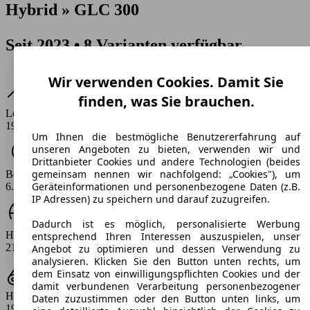
Hybrid » GLC 300
Seit 2023 • 8 Varianten verfügbar
Wir verwenden Cookies. Damit Sie
finden, was Sie brauchen.
Leistung
197 PS
Um Ihnen die bestmögliche Benutzererfahrung auf
unseren Angeboten zu bieten, verwenden wir und
Drittanbieter Cookies und andere Technologien (beides
gemeinsam nennen wir nachfolgend: „Cookies"), um
Beschleunigung (0-100 km/h)
Geräteinformationen und personenbezogene Daten (z.B.
6.4 s
IP Adressen) zu speichern und darauf zuzugreifen.
Dadurch ist es möglich, personalisierte Werbung
Höchstgeschwindigkeit (km/h)
entsprechend Ihren Interessen auszuspielen, unser
219 km/h
Angebot zu optimieren und dessen Verwendung zu
analysieren. Klicken Sie den Button unten rechts, um
dem Einsatz von einwilligungspflichten Cookies und der
damit verbundenen Verarbeitung personenbezogener
Hubraum
Daten zuzustimmen oder den Button unten links, um
1993 ccm