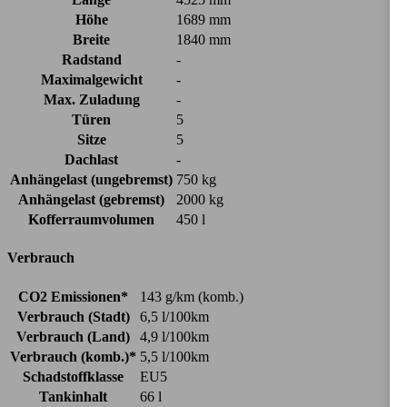
Höhe
1689 mm
Breite
1840 mm
Radstand
-
Maximalgewicht
-
Max. Zuladung
-
Türen
5
Sitze
5
Dachlast
-
Anhängelast (ungebremst)
750 kg
Anhängelast (gebremst)
2000 kg
Kofferraumvolumen
450 l
Verbrauch
CO2 Emissionen*
143 g/km (komb.)
Verbrauch (Stadt)
6,5 l/100km
Verbrauch (Land)
4,9 l/100km
Verbrauch (komb.)*
5,5 l/100km
Schadstoffklasse
EU5
Tankinhalt
66 l