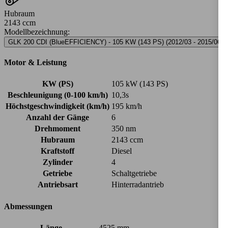
Hubraum
2143 ccm
Modellbezeichnung
:
GLK 200 CDI (BlueEFFICIENCY) - 105 KW (143 PS) (2012/03 - 2015/06)
Motor & Leistung
KW (PS)
105 kW (143 PS)
Beschleunigung (0-100 km/h)
10,3s
Höchstgeschwindigkeit (km/h)
195 km/h
Anzahl der Gänge
6
Drehmoment
350 nm
Hubraum
2143 ccm
Kraftstoff
Diesel
Zylinder
4
Getriebe
Schaltgetriebe
Antriebsart
Hinterradantrieb
Abmessungen
Länge
4525 mm