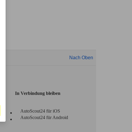
Nach Oben
In Verbindung bleiben
AutoScout24 für iOS
AutoScout24 für Android