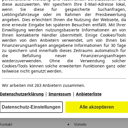
diese auszuwerten. Wir speichern Ihre E-Mail-Adresse lokal,
wenn Sie diese für gespeicherte Suchanfragen,
Lieblingsfahrzeuge oder im Rahmen der Preisbewertung
angeben. Dies erleichtert Ihnen die Nutzung der Webseite, da
eine erneute Eingabe bei späteren Besuchen entfällt. Mit Ihrer
Einwilligung werden nutzungsbasierte Informationen an von
Ihnen kontaktierte Händler übermittelt. Einige Cookies/Tools
werden von den Anbietern verwendet, um von Ihnen bei
Finanzierungsanfragen angegebene Informationen für 30 Tage
ne Gewähr.
zu speichern und innerhalb dieses Zeitraums automatisch für
die Befüllung neuer Finanzierungsanfragen
wiederzuverwenden. Ohne die Verwendung solcher
Cookies/Tools können solche erweiterten Funktionen ganz oder
teilweise nicht genutzt werden.
-Automarkt.
Wir arbeiten mit 263 Anbietern zusammen.
e
Händler
|
|
Datenschutzerklärung
Impressum
Anbieterliste
Hilfe
Anmelden
Datenschutz-Einstellungen
Alle akzeptieren
Kodex
Registrieren
Kontakt
Vorteile