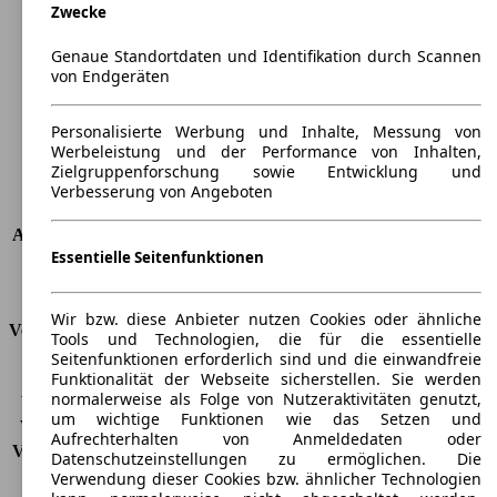
Zwecke
Länge
5370 mm
Höhe
1880 mm
Genaue Standortdaten und Identifikation durch Scannen
Breite
1928 mm
von Endgeräten
Radstand
-
Maximalgewicht
-
Personalisierte Werbung und Inhalte, Messung von
Max. Zuladung
-
Werbeleistung und der Performance von Inhalten,
Türen
4
Zielgruppenforschung sowie Entwicklung und
Sitze
6 - 8
Verbesserung von Angeboten
Dachlast
-
Anhängelast (ungebremst)
750 kg
Essentielle Seitenfunktionen
Anhängelast (gebremst)
2000 kg
Kofferraumvolumen
1410 l
Wir bzw. diese Anbieter nutzen Cookies oder ähnliche
Verbrauch
Tools und Technologien, die für die essentielle
Seitenfunktionen erforderlich sind und die einwandfreie
CO2 Emissionen*
179 g/km (komb.)
Funktionalität der Webseite sicherstellen. Sie werden
normalerweise als Folge von Nutzeraktivitäten genutzt,
Verbrauch (Stadt)
7,3 l/100km
um wichtige Funktionen wie das Setzen und
Verbrauch (Land)
6,5 l/100km
Aufrechterhalten von Anmeldedaten oder
Verbrauch (komb.)*
6,8 l/100km
Datenschutzeinstellungen zu ermöglichen. Die
Schadstoffklasse
EU6c
Verwendung dieser Cookies bzw. ähnlicher Technologien