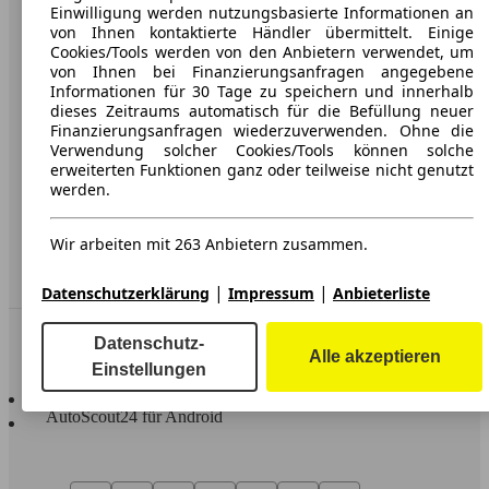
Karriere
Einwilligung werden nutzungsbasierte Informationen an
von Ihnen kontaktierte Händler übermittelt. Einige
Werbung
Cookies/Tools werden von den Anbietern verwendet, um
von Ihnen bei Finanzierungsanfragen angegebene
AGB
Informationen für 30 Tage zu speichern und innerhalb
dieses Zeitraums automatisch für die Befüllung neuer
Datenschutz
Finanzierungsanfragen wiederzuverwenden. Ohne die
Verwendung solcher Cookies/Tools können solche
Impressum
erweiterten Funktionen ganz oder teilweise nicht genutzt
werden.
Erklärung zur Barrierefreiheit
Wir arbeiten mit 263 Anbietern zusammen.
Service
Händler
|
|
Datenschutzerklärung
Impressum
Anbieterliste
In Verbindung bleiben
Datenschutz-
Alle akzeptieren
Einstellungen
AutoScout24 für iOS
AutoScout24 für Android