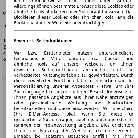
kann normalerweise nicht abgeschaltet werden.
Tankinhalt
57 l
Allerdings können bestimmte Browser diese Cookies oder
ähnliche Tools blockieren oder Sie darauf hinweisen. Das
Versicherungsklassen
Blockieren dieser Cookies oder ähnlicher Tools kann die
Funktionalität der Webseite beeinträchtigen.
Vollkasko
-
Teilkasko
-
Haftpflicht
-
Erweiterte Seitenfunktionen
HSN/TSN
1313/BQL, 1313/ECV, 1313/ECZ
Wir bzw. Drittanbieter nutzen unterschiedliche
AutoScout24 GmbH übernimmt für die Richtigkeit der Angaben
technologische Mittel, darunter u.a. Cookies und
keine Gewähr.
ähnliche Tools auf unserer Webseite, um Ihnen
erweiterte Seitenfunktionen anzubieten und ein
Nach Oben
verbessertes Nutzungserlebnis zu gewährleisten. Durch
diese erweiterten Funktionalitäten ermöglichen wir die
Personalisierung unseres Angebotes - etwa, um Ihre
AutoScout24: Europaweit der größte Online-Automarkt.
Suchvorgänge bei einem späteren Besuch fortzusetzen,
Ihnen passende Angebote aus Ihrer Nähe anzuzeigen
oder personalisierte Werbung und Nachrichten
Unternehmen
bereitzustellen und diese auszuwerten. Wir speichern
Ihre E-Mail-Adresse lokal, wenn Sie diese für
gespeicherte Suchanfragen, Lieblingsfahrzeuge oder im
Über AutoScout24
Rahmen der Preisbewertung angeben. Dies erleichtert
Ihnen die Nutzung der Webseite, da eine erneute
Presse
Eingabe bei späteren Besuchen entfällt. Mit Ihrer