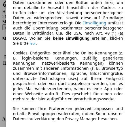
Daten zuzustimmen oder den Button unten links, um
eine detaillierte Auswahl hinsichtlich der Cookies zu
Hubraum
treffen oder um der Verarbeitung personenbezogener
2143 ccm
Daten zu widersprechen, soweit diese auf Grundlage
Modellbezeichnung
:
berechtigter Interessen erfolgt. Die
Einwilligung
umfasst
V 200 (BlueTEC) d extralang - 100 KW (136 PS) (2015/03 - 2019/03)
▼
auch die Übermittlung bestimmter personenbezogener
Daten in Drittländer, u.a. die USA, nach Art. 49 (1) (a)
DSGVO. Wollen Sie
keine Einwilligung
erteilen, klicken
Motor & Leistung
Sie bitte
.
hier
KW (PS)
100 kW (136 PS)
Cookies, Endgeräte- oder ähnliche Online-Kennungen (z.
Beschleunigung (0-100 km/h)
14,7s
B. login-basierte Kennungen, zufällig generierte
Kennungen, netzwerkbasierte Kennungen) können
Höchstgeschwindigkeit (km/h)
183 km/h
zusammen mit anderen Informationen (z. B. Browsertyp
Anzahl der Gänge
6
und Browserinformationen, Sprache, Bildschirmgröße,
Drehmoment
330 nm
unterstützte Technologien usw.) auf Ihrem Endgerät
Hubraum
2143 ccm
gespeichert oder von dort ausgelesen werden, um es
Kraftstoff
Diesel
jedes Mal wiederzuerkennen, wenn es eine App oder
einer Webseite aufruft. Dies geschieht für einen oder
Zylinder
4
mehrere der hier aufgeführten Verarbeitungszwecke.
Getriebe
Schaltgetriebe
Antriebsart
Hinterradantrieb
Sie können Ihre Präferenzen jederzeit anpassen und
erteilte Einwilligungen widerrufen, indem Sie in unserer
Datenschutzerklärung den Privacy Manager besuchen.
Abmessungen