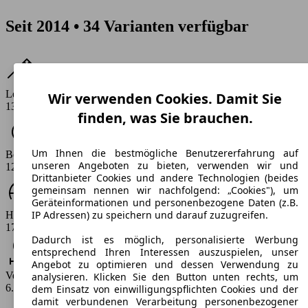
Seit 2014 • 34 Varianten verfügbar
Leistung
Wir verwenden Cookies. Damit Sie
136 PS
finden, was Sie brauchen.
Um Ihnen die bestmögliche Benutzererfahrung auf
Beschleunigung (0-100 km/h)
unseren Angeboten zu bieten, verwenden wir und
12.8 - 14.7 s
Drittanbieter Cookies und andere Technologien (beides
gemeinsam nennen wir nachfolgend: „Cookies"), um
Geräteinformationen und personenbezogene Daten (z.B.
IP Adressen) zu speichern und darauf zuzugreifen.
Höchstgeschwindigkeit (km/h)
178 - 183 km/h
Dadurch ist es möglich, personalisierte Werbung
entsprechend Ihren Interessen auszuspielen, unser
Angebot zu optimieren und dessen Verwendung zu
Verbrauch
analysieren. Klicken Sie den Button unten rechts, um
6.6 - 8.6 l/100km
dem Einsatz von einwilligungspflichten Cookies und der
damit verbundenen Verarbeitung personenbezogener