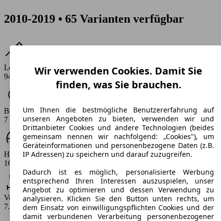
2010-2019 • 65 Varianten verfügbar
Leistung
Wir verwenden Cookies. Damit Sie
94 - 218 PS
finden, was Sie brauchen.
Um Ihnen die bestmögliche Benutzererfahrung auf
Beschleunigung (0-100 km/h)
unseren Angeboten zu bieten, verwenden wir und
7 - 12.5 s
Drittanbieter Cookies und andere Technologien (beides
gemeinsam nennen wir nachfolgend: „Cookies"), um
Geräteinformationen und personenbezogene Daten (z.B.
IP Adressen) zu speichern und darauf zuzugreifen.
Höchstgeschwindigkeit (km/h)
168 - 220 km/h
Dadurch ist es möglich, personalisierte Werbung
entsprechend Ihren Interessen auszuspielen, unser
Angebot zu optimieren und dessen Verwendung zu
Verbrauch
analysieren. Klicken Sie den Button unten rechts, um
7.1 - 10.2 l/100km
dem Einsatz von einwilligungspflichten Cookies und der
damit verbundenen Verarbeitung personenbezogener