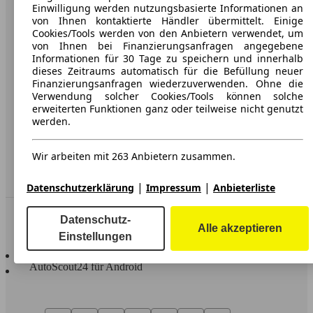
Karriere
Einwilligung werden nutzungsbasierte Informationen an
von Ihnen kontaktierte Händler übermittelt. Einige
Werbung
Cookies/Tools werden von den Anbietern verwendet, um
von Ihnen bei Finanzierungsanfragen angegebene
AGB
Informationen für 30 Tage zu speichern und innerhalb
dieses Zeitraums automatisch für die Befüllung neuer
Datenschutz
Finanzierungsanfragen wiederzuverwenden. Ohne die
Verwendung solcher Cookies/Tools können solche
Impressum
erweiterten Funktionen ganz oder teilweise nicht genutzt
werden.
Erklärung zur Barrierefreiheit
Wir arbeiten mit 263 Anbietern zusammen.
Service
Händler
|
|
Datenschutzerklärung
Impressum
Anbieterliste
In Verbindung bleiben
Datenschutz-
Alle akzeptieren
Einstellungen
AutoScout24 für iOS
AutoScout24 für Android