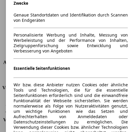
Zwecke
Länge
4135 mm
Höhe
1565 mm
Genaue Standortdaten und Identifikation durch Scannen
Breite
1765 mm
von Endgeräten
Radstand
-
Maximalgewicht
-
Personalisierte Werbung und Inhalte, Messung von
Max. Zuladung
-
Werbeleistung und der Performance von Inhalten,
Türen
5
Zielgruppenforschung sowie Entwicklung und
Sitze
5
Verbesserung von Angeboten
Dachlast
-
Anhängelast (ungebremst)
639 kg
Essentielle Seitenfunktionen
Anhängelast (gebremst)
1250 kg
Kofferraumvolumen
251 - 830 l
Wir bzw. diese Anbieter nutzen Cookies oder ähnliche
Verbrauch
Tools und Technologien, die für die essentielle
Seitenfunktionen erforderlich sind und die einwandfreie
CO2 Emissionen*
128 g/km (komb.)
Funktionalität der Webseite sicherstellen. Sie werden
normalerweise als Folge von Nutzeraktivitäten genutzt,
Verbrauch (Stadt)
7,1 l/100km
um wichtige Funktionen wie das Setzen und
Verbrauch (Land)
4,9 l/100km
Aufrechterhalten von Anmeldedaten oder
Verbrauch (komb.)*
5,7 l/100km
Datenschutzeinstellungen zu ermöglichen. Die
Schadstoffklasse
EU6
Verwendung dieser Cookies bzw. ähnlicher Technologien