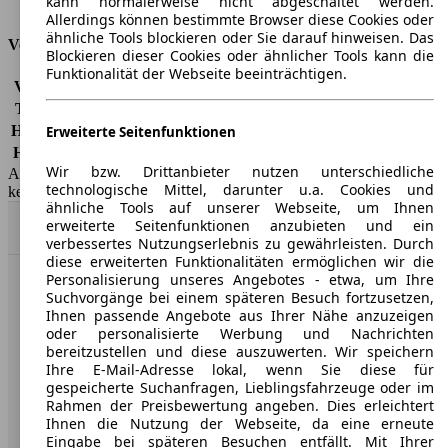
kann normalerweise nicht abgeschaltet werden.
Tankinhalt
46 l
Allerdings können bestimmte Browser diese Cookies oder
ähnliche Tools blockieren oder Sie darauf hinweisen. Das
Versicherungsklassen
Blockieren dieser Cookies oder ähnlicher Tools kann die
Funktionalität der Webseite beeinträchtigen.
Vollkasko
-
Teilkasko
-
Haftpflicht
-
Erweiterte Seitenfunktionen
HSN/TSN
1329/AID
Wir bzw. Drittanbieter nutzen unterschiedliche
AutoScout24 GmbH übernimmt für die Richtigkeit der Angaben
technologische Mittel, darunter u.a. Cookies und
keine Gewähr.
ähnliche Tools auf unserer Webseite, um Ihnen
erweiterte Seitenfunktionen anzubieten und ein
Nach Oben
verbessertes Nutzungserlebnis zu gewährleisten. Durch
diese erweiterten Funktionalitäten ermöglichen wir die
Personalisierung unseres Angebotes - etwa, um Ihre
AutoScout24: Europaweit der größte Online-Automarkt.
Suchvorgänge bei einem späteren Besuch fortzusetzen,
Ihnen passende Angebote aus Ihrer Nähe anzuzeigen
oder personalisierte Werbung und Nachrichten
Unternehmen
bereitzustellen und diese auszuwerten. Wir speichern
Ihre E-Mail-Adresse lokal, wenn Sie diese für
gespeicherte Suchanfragen, Lieblingsfahrzeuge oder im
Über AutoScout24
Rahmen der Preisbewertung angeben. Dies erleichtert
Ihnen die Nutzung der Webseite, da eine erneute
Presse
Eingabe bei späteren Besuchen entfällt. Mit Ihrer