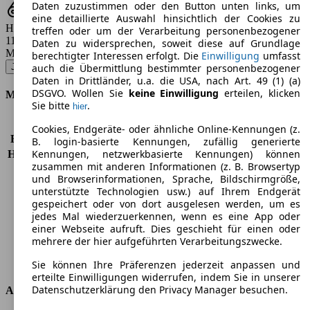
Daten zuzustimmen oder den Button unten links, um
eine detaillierte Auswahl hinsichtlich der Cookies zu
Hubraum
treffen oder um der Verarbeitung personenbezogener
1197 - 1618 ccm
Daten zu widersprechen, soweit diese auf Grundlage
Modellbezeichnung
:
berechtigter Interessen erfolgt. Die
Einwilligung
umfasst
Juke 1.2 DIG-T N-Way - 85 KW (115 PS) (2017/09 - 2018/06)
▼
auch die Übermittlung bestimmter personenbezogener
Daten in Drittländer, u.a. die USA, nach Art. 49 (1) (a)
DSGVO. Wollen Sie
keine Einwilligung
erteilen, klicken
Motor & Leistung
Sie bitte
.
hier
KW (PS)
85 kW (115 PS)
Cookies, Endgeräte- oder ähnliche Online-Kennungen (z.
Beschleunigung (0-100 km/h)
10,8s
B. login-basierte Kennungen, zufällig generierte
Kennungen, netzwerkbasierte Kennungen) können
Höchstgeschwindigkeit (km/h)
178 km/h
zusammen mit anderen Informationen (z. B. Browsertyp
Anzahl der Gänge
6
und Browserinformationen, Sprache, Bildschirmgröße,
Drehmoment
190 nm
unterstützte Technologien usw.) auf Ihrem Endgerät
Hubraum
1197 ccm
gespeichert oder von dort ausgelesen werden, um es
Kraftstoff
Benzin
jedes Mal wiederzuerkennen, wenn es eine App oder
einer Webseite aufruft. Dies geschieht für einen oder
Zylinder
4
mehrere der hier aufgeführten Verarbeitungszwecke.
Getriebe
Schaltgetriebe
Antriebsart
Vorderradantrieb
Sie können Ihre Präferenzen jederzeit anpassen und
erteilte Einwilligungen widerrufen, indem Sie in unserer
Datenschutzerklärung den Privacy Manager besuchen.
Abmessungen