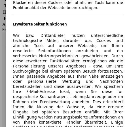
Blockieren dieser Cookies oder ähnlicher Tools kann die
Teilkasko
-
Funktionalität der Webseite beeinträchtigen.
Haftpflicht
-
HSN/TSN
2228/ABP
Erweiterte Seitenfunktionen
AutoScout24 GmbH übernimmt für die Richtigkeit der Angaben
keine Gewähr.
Wir bzw. Drittanbieter nutzen unterschiedliche
Nach Oben
technologische Mittel, darunter u.a. Cookies und
ähnliche Tools auf unserer Webseite, um Ihnen
erweiterte Seitenfunktionen anzubieten und ein
verbessertes Nutzungserlebnis zu gewährleisten. Durch
AutoScout24: Europaweit der größte Online-Automarkt.
diese erweiterten Funktionalitäten ermöglichen wir die
Personalisierung unseres Angebotes - etwa, um Ihre
Suchvorgänge bei einem späteren Besuch fortzusetzen,
Unternehmen
Ihnen passende Angebote aus Ihrer Nähe anzuzeigen
oder personalisierte Werbung und Nachrichten
Über AutoScout24
bereitzustellen und diese auszuwerten. Wir speichern
Ihre E-Mail-Adresse lokal, wenn Sie diese für
Presse
gespeicherte Suchanfragen, Lieblingsfahrzeuge oder im
Rahmen der Preisbewertung angeben. Dies erleichtert
Karriere
Ihnen die Nutzung der Webseite, da eine erneute
Eingabe bei späteren Besuchen entfällt. Mit Ihrer
Werbung
Einwilligung werden nutzungsbasierte Informationen an
von Ihnen kontaktierte Händler übermittelt. Einige
AGB