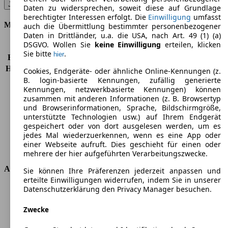
Juke 1.6 Hybrid 4AMT Acenta - 69 KW (94 PS) (Seit 2024/06)
▼
Daten zu widersprechen, soweit diese auf Grundlage
berechtigter Interessen erfolgt. Die
Einwilligung
umfasst
Motor & Leistung
auch die Übermittlung bestimmter personenbezogener
Daten in Drittländer, u.a. die USA, nach Art. 49 (1) (a)
DSGVO. Wollen Sie
keine Einwilligung
erteilen, klicken
KW (PS)
69 kW (94 PS)
Sie bitte
.
hier
Beschleunigung (0-100 km/h)
10,1s
Höchstgeschwindigkeit (km/h)
166 km/h
Cookies, Endgeräte- oder ähnliche Online-Kennungen (z.
B. login-basierte Kennungen, zufällig generierte
Anzahl der Gänge
6
Kennungen, netzwerkbasierte Kennungen) können
Drehmoment
148 nm
zusammen mit anderen Informationen (z. B. Browsertyp
Hubraum
1598 ccm
und Browserinformationen, Sprache, Bildschirmgröße,
Kraftstoff
Elektro/Benzin
unterstützte Technologien usw.) auf Ihrem Endgerät
Zylinder
4
gespeichert oder von dort ausgelesen werden, um es
jedes Mal wiederzuerkennen, wenn es eine App oder
Getriebe
Automatik
einer Webseite aufruft. Dies geschieht für einen oder
Antriebsart
Vorderradantrieb
mehrere der hier aufgeführten Verarbeitungszwecke.
Abmessungen
Sie können Ihre Präferenzen jederzeit anpassen und
erteilte Einwilligungen widerrufen, indem Sie in unserer
Datenschutzerklärung den Privacy Manager besuchen.
Länge
4210 mm
Höhe
1593 mm
Zwecke
Breite
1800 mm
Radstand
-