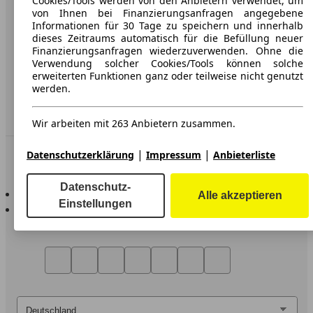
Cookies/Tools werden von den Anbietern verwendet, um
von Ihnen bei Finanzierungsanfragen angegebene
Datenschutz
Informationen für 30 Tage zu speichern und innerhalb
dieses Zeitraums automatisch für die Befüllung neuer
Impressum
Finanzierungsanfragen wiederzuverwenden. Ohne die
Verwendung solcher Cookies/Tools können solche
Erklärung zur Barrierefreiheit
erweiterten Funktionen ganz oder teilweise nicht genutzt
werden.
Service
Händler
Wir arbeiten mit 263 Anbietern zusammen.
|
|
In Verbindung bleiben
Datenschutzerklärung
Impressum
Anbieterliste
Datenschutz-
AutoScout24 für iOS
Alle akzeptieren
Einstellungen
AutoScout24 für Android