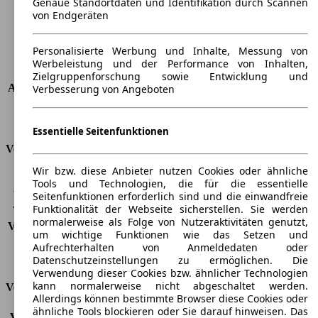
Genaue Standortdaten und Identifikation durch Scannen
Maximalgewicht
-
von Endgeräten
Max. Zuladung
-
Türen
5
Personalisierte Werbung und Inhalte, Messung von
Sitze
5
Werbeleistung und der Performance von Inhalten,
Dachlast
-
Zielgruppenforschung sowie Entwicklung und
Anhängelast (ungebremst)
500 kg
Verbesserung von Angeboten
Anhängelast (gebremst)
750 kg
Kofferraumvolumen
354 - 1237 l
Essentielle Seitenfunktionen
Verbrauch
Wir bzw. diese Anbieter nutzen Cookies oder ähnliche
CO2 Emissionen*
-
Tools und Technologien, die für die essentielle
Verbrauch (Stadt)
-
Seitenfunktionen erforderlich sind und die einwandfreie
Funktionalität der Webseite sicherstellen. Sie werden
Verbrauch (Land)
-
normalerweise als Folge von Nutzeraktivitäten genutzt,
Verbrauch (komb.)*
-
um wichtige Funktionen wie das Setzen und
Schadstoffklasse
EU6d
Aufrechterhalten von Anmeldedaten oder
Tankinhalt
46 l
Datenschutzeinstellungen zu ermöglichen. Die
Verwendung dieser Cookies bzw. ähnlicher Technologien
kann normalerweise nicht abgeschaltet werden.
Versicherungsklassen
Allerdings können bestimmte Browser diese Cookies oder
ähnliche Tools blockieren oder Sie darauf hinweisen. Das
Vollkasko
-