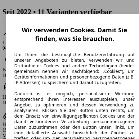
Seit 2022 • 11 Varianten verfügbar
Wir verwenden Cookies. Damit Sie
finden, was Sie brauchen.
Leistung
94 PS
Um Ihnen die bestmögliche Benutzererfahrung auf
unseren Angeboten zu bieten, verwenden wir und
Drittanbieter Cookies und andere Technologien (beides
Beschleunigung (0-100 km/h)
gemeinsam nennen wir nachfolgend: „Cookies"), um
10.1 s
Geräteinformationen und personenbezogene Daten (z.B.
IP Adressen) zu speichern und darauf zuzugreifen.
Dadurch ist es möglich, personalisierte Werbung
Höchstgeschwindigkeit (km/h)
entsprechend Ihren Interessen auszuspielen, unser
166 km/h
Angebot zu optimieren und dessen Verwendung zu
analysieren. Klicken Sie den Button unten rechts, um
dem Einsatz von einwilligungspflichten Cookies und der
damit verbundenen Verarbeitung personenbezogener
Hubraum
Daten zuzustimmen oder den Button unten links, um
1598 ccm
eine detaillierte Auswahl hinsichtlich der Cookies zu
Modellbezeichnung
:
treffen oder um der Verarbeitung personenbezogener