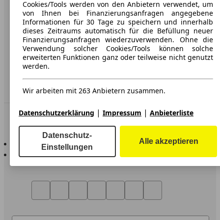
AGB
Cookies/Tools werden von den Anbietern verwendet, um
von Ihnen bei Finanzierungsanfragen angegebene
Datenschutz
Informationen für 30 Tage zu speichern und innerhalb
dieses Zeitraums automatisch für die Befüllung neuer
Impressum
Finanzierungsanfragen wiederzuverwenden. Ohne die
Verwendung solcher Cookies/Tools können solche
Erklärung zur Barrierefreiheit
erweiterten Funktionen ganz oder teilweise nicht genutzt
werden.
Service
Händler
Wir arbeiten mit 263 Anbietern zusammen.
|
|
Datenschutzerklärung
Impressum
Anbieterliste
In Verbindung bleiben
Datenschutz-
AutoScout24 für iOS
Alle akzeptieren
Einstellungen
AutoScout24 für Android