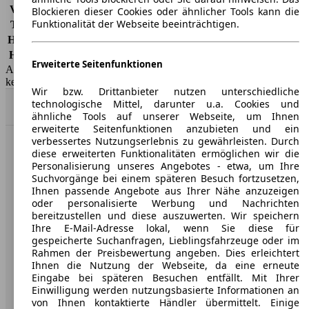
Vollkasko
-
Blockieren dieser Cookies oder ähnlicher Tools kann die
Funktionalität der Webseite beeinträchtigen.
Teilkasko
-
Haftpflicht
-
HSN/TSN
1329/ACD, 1329/ACF, 3144/ACY, 3144/ADC
Erweiterte Seitenfunktionen
AutoScout24 GmbH übernimmt für die Richtigkeit der Angaben
keine Gewähr.
Wir bzw. Drittanbieter nutzen unterschiedliche
technologische Mittel, darunter u.a. Cookies und
Nach Oben
ähnliche Tools auf unserer Webseite, um Ihnen
erweiterte Seitenfunktionen anzubieten und ein
verbessertes Nutzungserlebnis zu gewährleisten. Durch
AutoScout24: Europaweit der größte Online-Automarkt.
diese erweiterten Funktionalitäten ermöglichen wir die
Personalisierung unseres Angebotes - etwa, um Ihre
Suchvorgänge bei einem späteren Besuch fortzusetzen,
Unternehmen
Ihnen passende Angebote aus Ihrer Nähe anzuzeigen
oder personalisierte Werbung und Nachrichten
bereitzustellen und diese auszuwerten. Wir speichern
Über AutoScout24
Ihre E-Mail-Adresse lokal, wenn Sie diese für
gespeicherte Suchanfragen, Lieblingsfahrzeuge oder im
Presse
Rahmen der Preisbewertung angeben. Dies erleichtert
Ihnen die Nutzung der Webseite, da eine erneute
Karriere
Eingabe bei späteren Besuchen entfällt. Mit Ihrer
Werbung
Einwilligung werden nutzungsbasierte Informationen an
von Ihnen kontaktierte Händler übermittelt. Einige