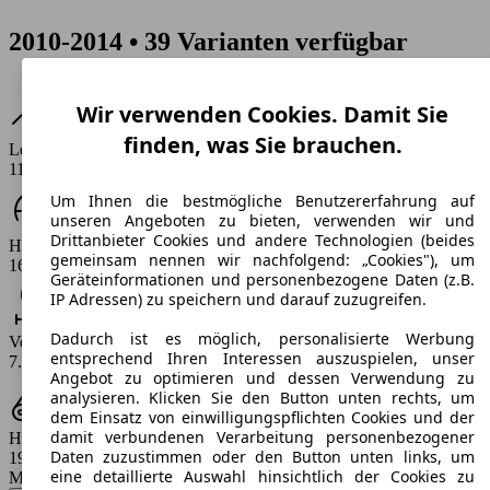
2010-2014 • 39 Varianten verfügbar
Wir verwenden Cookies. Damit Sie
finden, was Sie brauchen.
Leistung
114 PS
Um Ihnen die bestmögliche Benutzererfahrung auf
unseren Angeboten zu bieten, verwenden wir und
Drittanbieter Cookies und andere Technologien (beides
Höchstgeschwindigkeit (km/h)
gemeinsam nennen wir nachfolgend: „Cookies"), um
160 km/h
Geräteinformationen und personenbezogene Daten (z.B.
IP Adressen) zu speichern und darauf zuzugreifen.
Dadurch ist es möglich, personalisierte Werbung
Verbrauch
entsprechend Ihren Interessen auszuspielen, unser
7.3 - 9.3 l/100km
Angebot zu optimieren und dessen Verwendung zu
analysieren. Klicken Sie den Button unten rechts, um
dem Einsatz von einwilligungspflichten Cookies und der
damit verbundenen Verarbeitung personenbezogener
Hubraum
Daten zuzustimmen oder den Button unten links, um
1996 ccm
eine detaillierte Auswahl hinsichtlich der Cookies zu
Modellbezeichnung
: