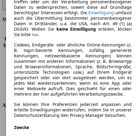
treffen oder um der Verarbeitung personenbezogener
Primastar dCi 115 L1H1 premium Avantour (7-Si.) - 84 KW (114 PS)
Daten zu widersprechen, soweit diese auf Grundlage
(2010/12 - 2014/05)
▼
berechtigter Interessen erfolgt. Die
Einwilligung
umfasst
auch die Übermittlung bestimmter personenbezogener
Motor & Leistung
Daten in Drittländer, u.a. die USA, nach Art. 49 (1) (a)
DSGVO. Wollen Sie
keine Einwilligung
erteilen, klicken
KW (PS)
84 kW (114 PS)
Sie bitte
.
hier
Beschleunigung (0-100 km/h)
-
Cookies, Endgeräte- oder ähnliche Online-Kennungen (z.
Höchstgeschwindigkeit (km/h)
160 km/h
B. login-basierte Kennungen, zufällig generierte
Anzahl der Gänge
6
Kennungen, netzwerkbasierte Kennungen) können
Drehmoment
300 nm
zusammen mit anderen Informationen (z. B. Browsertyp
Hubraum
1996 ccm
und Browserinformationen, Sprache, Bildschirmgröße,
unterstützte Technologien usw.) auf Ihrem Endgerät
Kraftstoff
Diesel
gespeichert oder von dort ausgelesen werden, um es
Zylinder
4
jedes Mal wiederzuerkennen, wenn es eine App oder
Getriebe
Schaltgetriebe
einer Webseite aufruft. Dies geschieht für einen oder
Antriebsart
Vorderradantrieb
mehrere der hier aufgeführten Verarbeitungszwecke.
Sie können Ihre Präferenzen jederzeit anpassen und
Abmessungen
erteilte Einwilligungen widerrufen, indem Sie in unserer
Datenschutzerklärung den Privacy Manager besuchen.
Länge
4782 mm
Höhe
1941 mm
Zwecke
Breite
1904 mm