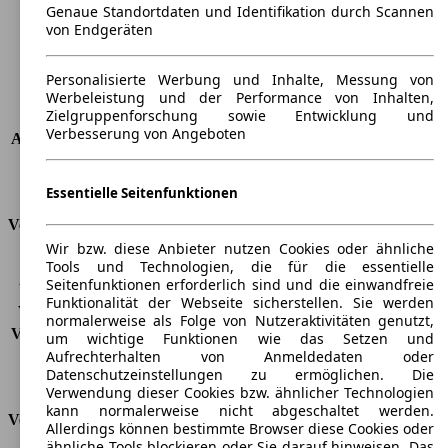
Radstand
-
Genaue Standortdaten und Identifikation durch Scannen
Maximalgewicht
-
von Endgeräten
Max. Zuladung
-
Türen
4
Personalisierte Werbung und Inhalte, Messung von
Sitze
7
Werbeleistung und der Performance von Inhalten,
Zielgruppenforschung sowie Entwicklung und
Dachlast
-
Verbesserung von Angeboten
Anhängelast (ungebremst)
750 kg
Anhängelast (gebremst)
2000 kg
Kofferraumvolumen
700 - 2500 l
Essentielle Seitenfunktionen
Verbrauch
Wir bzw. diese Anbieter nutzen Cookies oder ähnliche
Tools und Technologien, die für die essentielle
CO2 Emissionen*
175 g/km (komb.)
Seitenfunktionen erforderlich sind und die einwandfreie
Verbrauch (Stadt)
8,1 l/100km
Funktionalität der Webseite sicherstellen. Sie werden
Verbrauch (Land)
5,8 l/100km
normalerweise als Folge von Nutzeraktivitäten genutzt,
Verbrauch (komb.)*
6,7 l/100km
um wichtige Funktionen wie das Setzen und
Schadstoffklasse
EU5
Aufrechterhalten von Anmeldedaten oder
Datenschutzeinstellungen zu ermöglichen. Die
Tankinhalt
90 l
Verwendung dieser Cookies bzw. ähnlicher Technologien
kann normalerweise nicht abgeschaltet werden.
Versicherungsklassen
Allerdings können bestimmte Browser diese Cookies oder
ähnliche Tools blockieren oder Sie darauf hinweisen. Das